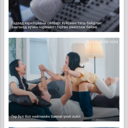
Гадаад харилцааны салбарт хүйсийн тэгш байдлыг
хангахад хүчин чармайлт гарган ажиллаж байна
2025-03-09 10:24
Гэр бүл бол нийгмийн баялаг үнэт зүйл