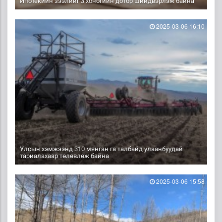
Ипотекийн зээлийг 3 хоногийн дотор шийдвэрлэж байна
2025-03-06 16:10
Улсын хэмжээнд 310 мянган га талбайд улаанбуудай
тариалахаар төлөвлөж байна
2025-03-06 15:58