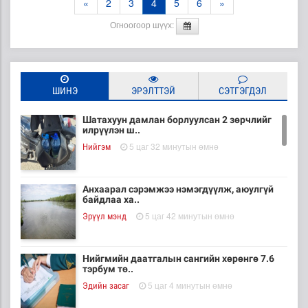
«
2
3
4
5
6
»
Огноогоор шүүх:
ШИНЭ
ЭРЭЛТТЭЙ
СЭТГЭГДЭЛ
Шатахуун дамлан борлуулсан 2 зөрчлийг
илрүүлэн ш..
5 цаг 32 минутын өмнө
Нийгэм
Анхаарал сэрэмжээ нэмэгдүүлж, аюулгүй
байдлаа ха..
5 цаг 42 минутын өмнө
Эрүүл мэнд
Нийгмийн даатгалын сангийн хөрөнгө 7.6
тэрбум тө..
5 цаг 4 минутын өмнө
Эдийн засаг