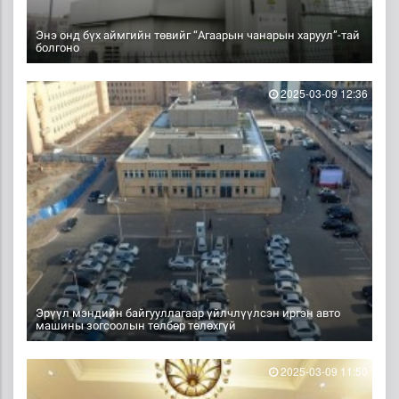
Энэ онд бүх аймгийн төвийг “Агаарын чанарын харуул”-тай
болгоно
2025-03-09 12:36
Эрүүл мэндийн байгууллагаар үйлчлүүлсэн иргэн авто
машины зогсоолын төлбөр төлөхгүй
2025-03-09 11:50