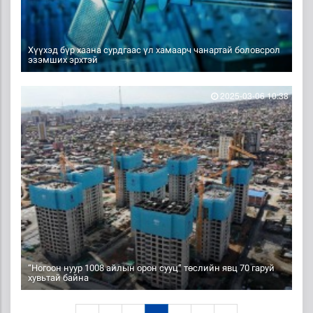
Хүүхэд бүр хаана сурдгаас үл хамаарч чанартай боловсрол
эзэмших эрхтэй
2025-03-06 10:38
“Ногоон нуур 1008 айлын орон сууц” төслийн явц 70 гаруй
хувьтай байна