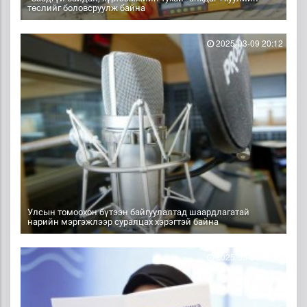
төслийг боловсруулж байна
2025-03-09 20:12
Улсын томоохон бүтээн байгуулалтад шаардлагатай
нарийн мэргэжлээр суралцах хэрэгтэй байна
2025-03-09 17:23