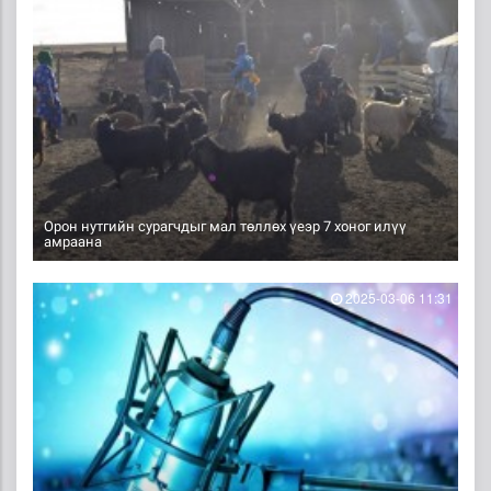
Орон нутгийн сурагчдыг мал төллөх үеэр 7 хоног илүү
амраана
2025-03-06 11:31