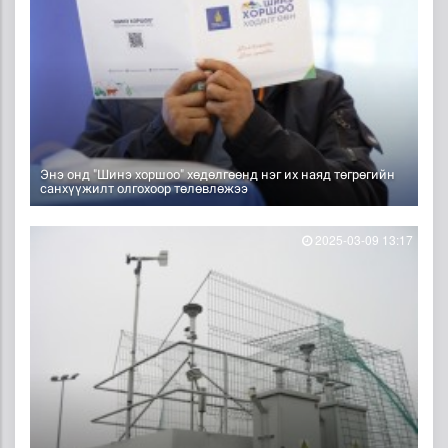
Энэ онд "Шинэ хоршоо" хөдөлгөөнд нэг их наяд төгрөгийн
санхүүжилт олгохоор төлөвлөжээ
2025-03-09 13:17