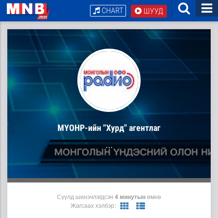
CHART
ШУУД
МҮОНР-ийн "Хурд" агентлаг
...
Сүүлд шинэчлэгдсэн
4 минутын
өмнө
Жагсаах хэлбэр: