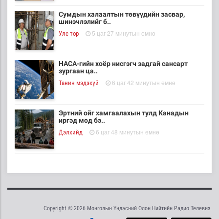
Сумдын халаалтын төвүүдийн засвар,
шинэчлэлийг б..
5 цаг 27 минутын өмнө
Улс төр
НАСА-гийн хоёр нисгэгч задгай сансарт
зургаан ца..
6 цаг 42 минутын өмнө
Танин мэдэхүй
Эртний ойг хамгаалахын тулд Канадын
иргэд мод бэ..
6 цаг 48 минутын өмнө
Дэлхийд
ЦАГ АГААР: Улаанбаатарт шөнөдөө 18 хэм
дулаан
6 цаг 8 минутын өмнө
Байгаль орчин
Copyright © 2026 Монголын Үндэсний Олон Нийтийн Радио Телевиз.
Кибер халдлага, зөрчлийг E-Mongolia