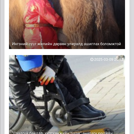
Ингэний сүүг жилийн дөрвөн улиралд ашиглах боломжтой
2025-03-09 20:12
“Саадгүй байдал, хүртээмжийн тухай” анхдагч хуулийн