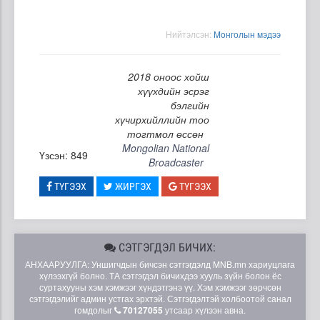
Нийтэлсэн:
Moнголын мэдээ
2018 оноос хойш
хүүхдийн эсрэг
бэлгийн
хүчирхийллийн тоо
тогтмол өссөн
Mongolian National
Үзсэн: 849
Broadcaster
ТҮГЭЭХ
ЖИРГЭХ
ТҮГЭЭХ
СЭТГЭГДЭЛ БИЧИХ:
АНХААРУУЛГА: Уншигчдын бичсэн сэтгэгдэлд MNB.mn хариуцлага
хүлээхгүй болно. ТА сэтгэгдэл бичихдээ хууль зүйн болон ёс
суртахууны хэм хэмжээг хүндэтгэнэ үү. Хэм хэмжээг зөрчсөн
сэтгэгдэлийг админ устгах эрхтэй. Сэтгэгдэлтэй холбоотой санал
гомдолыг
70127055
утсаар хүлээн авна.