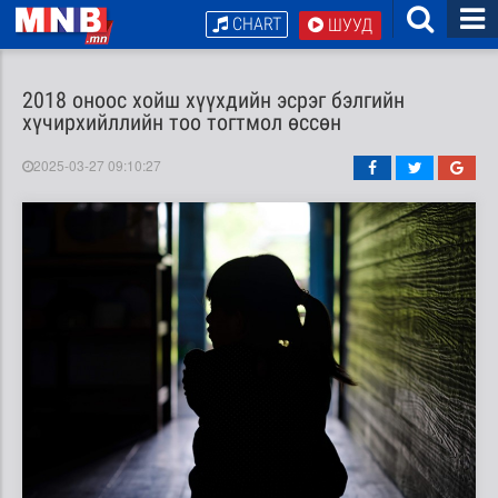
CHART
ШУУД
2018 оноос хойш хүүхдийн эсрэг бэлгийн
хүчирхийллийн тоо тогтмол өссөн
2025-03-27 09:10:27