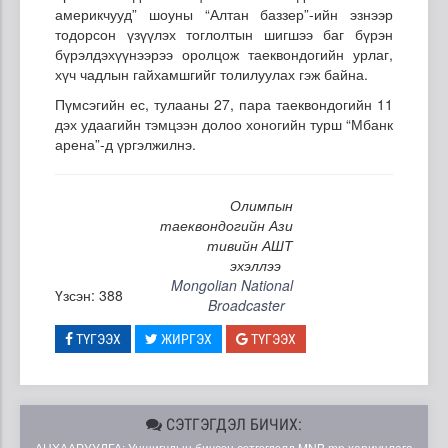
америкчууд” шоуны “Алтан баззер”-ийн эзнээр
тодорсон үзүүлэх тоглолтын шигшээ баг бүрэн
бүрэлдэхүүнээрээ оролцож таеквондогийн урлаг,
хүч чадлын гайхамшгийг толилуулах гэж байна.
Пүмсэгийн ес, тулааны 27, пара таеквондогийн 11
дэх удаагийн тэмцээн долоо хоногийн турш “Мбанк
арена”-д үргэлжилнэ.
Олимпын
таеквондогийн Ази
тивийн АШТ
эхэллээ
Mongolian National
Үзсэн: 388
Broadcaster
ТҮГЭЭХ
ЖИРГЭХ
ТҮГЭЭХ
СЭТГЭГДЭЛ БИЧИХ:
АНХААРУУЛГА: Уншигчдын бичсэн сэтгэгдэлд MNB.mn хариуцлага