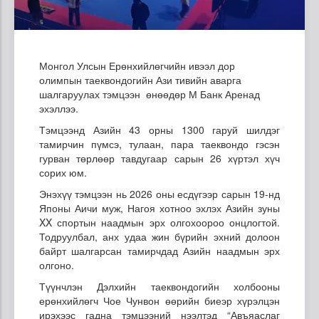
Монгол Улсын Ерөнхийлөгчийн ивээл дор
олимпын таеквондогийн Ази тивийн аварга
шалгаруулах тэмцээн өнөөдөр М Банк Аренад
эхэллээ.
Тэмцээнд Азийн 43 орны 1300 гаруй шилдэг
тамирчин пүмсэ, тулаан, пара таеквондо гэсэн
гурван төрлөөр тавдугаар сарын 26 хүртэл хүч
сорих юм.
Энэхүү тэмцээн нь 2026 оны есдүгээр сарын 19-нд
Японы Аичи муж, Нагоя хотноо эхлэх Азийн зуны
XX спортын наадмын эрх олгохоороо онцлогтой.
Тодруулбал, анх удаа жин бүрийн эхний долоон
байрт шалгарсан тамирчдад Азийн наадмын эрх
олгоно.
Түүнчлэн Дэлхийн таеквондогийн холбооны
ерөнхийлөгч Чое Чунвон өөрийн биеэр хүрэлцэн
ирэхээс гадна тэмцээний нээлтэд “Авъяаслаг