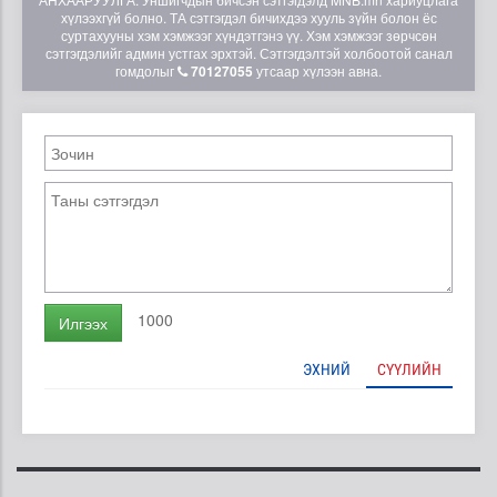
хүлээхгүй болно. ТА сэтгэгдэл бичихдээ хууль зүйн болон ёс
суртахууны хэм хэмжээг хүндэтгэнэ үү. Хэм хэмжээг зөрчсөн
сэтгэгдэлийг админ устгах эрхтэй. Сэтгэгдэлтэй холбоотой санал
гомдолыг
70127055
утсаар хүлээн авна.
1000
Илгээх
ЭХНИЙ
СҮҮЛИЙН