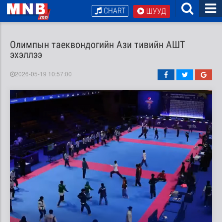
CHART
ШУУД
Олимпын таеквондогийн Ази тивийн АШТ
эхэллээ
2026-05-19 10:57:00