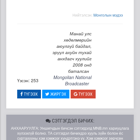
Нийтэлсэн:
Moнголын мэдээ
Манай улс
хөдөлмөрийн
аюулгүй байдал,
эрүүл ахуйн тухай
анхдагч хуулийг
2008 онд
баталсан
Mongolian National
Үзсэн: 253
Broadcaster
ТҮГЭЭХ
ЖИРГЭХ
ТҮГЭЭХ
СЭТГЭГДЭЛ БИЧИХ:
АНХААРУУЛГА: Уншигчдын бичсэн сэтгэгдэлд MNB.mn хариуцлага
хүлээхгүй болно. ТА сэтгэгдэл бичихдээ хууль зүйн болон ёс
суртахууны хэм хэмжээг хүндэтгэнэ үү. Хэм хэмжээг зөрчсөн