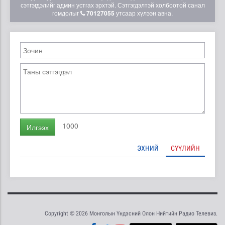
сэтгэгдэлийг админ устгах эрхтэй. Сэтгэгдэлтэй холбоотой санал
гомдолыг
70127055
утсаар хүлээн авна.
1000
Илгээх
ЭХНИЙ
СҮҮЛИЙН
Copyright © 2026 Монголын Үндэсний Олон Нийтийн Радио Телевиз.