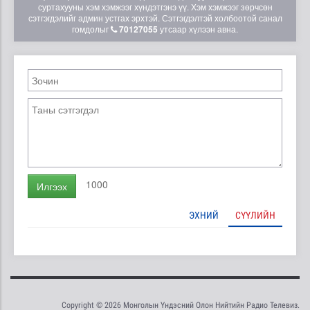
суртахууны хэм хэмжээг хүндэтгэнэ үү. Хэм хэмжээг зөрчсөн
сэтгэгдэлийг админ устгах эрхтэй. Сэтгэгдэлтэй холбоотой санал
гомдолыг
70127055
утсаар хүлээн авна.
1000
Илгээх
ЭХНИЙ
СҮҮЛИЙН
Copyright © 2026 Монголын Үндэсний Олон Нийтийн Радио Телевиз.