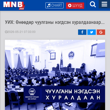
CHART
ШУУД
УИХ: Өнөөдөр чуулганы нэгдсэн хуралдаанаар...
2026-05-21 07:33:00