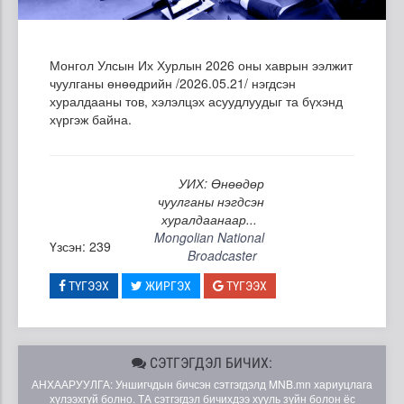
Монгол Улсын Их Хурлын 2026 оны хаврын ээлжит
чуулганы өнөөдрийн /2026.05.21/ нэгдсэн
хуралдааны тов, хэлэлцэх асуудлуудыг та бүхэнд
хүргэж байна.
УИХ: Өнөөдөр
чуулганы нэгдсэн
хуралдаанаар...
Mongolian National
Үзсэн: 239
Broadcaster
ТҮГЭЭХ
ЖИРГЭХ
ТҮГЭЭХ
СЭТГЭГДЭЛ БИЧИХ:
АНХААРУУЛГА: Уншигчдын бичсэн сэтгэгдэлд MNB.mn хариуцлага
хүлээхгүй болно. ТА сэтгэгдэл бичихдээ хууль зүйн болон ёс