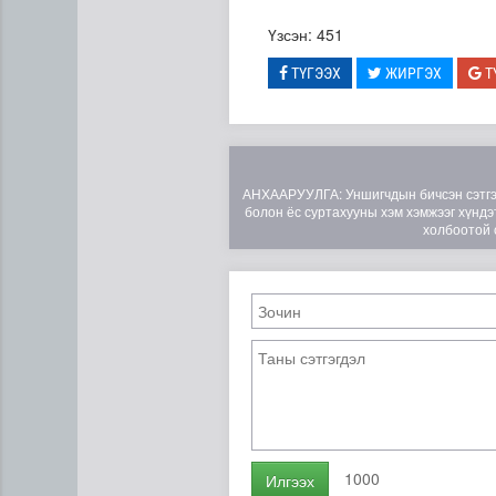
Үзсэн: 451
ТҮГЭЭХ
ЖИРГЭХ
Т
АНХААРУУЛГА: Уншигчдын бичсэн сэтгэгд
болон ёс суртахууны хэм хэмжээг хүндэт
холбоотой 
Туул гол дээгүүр 476 метр у
1000
Илгээх