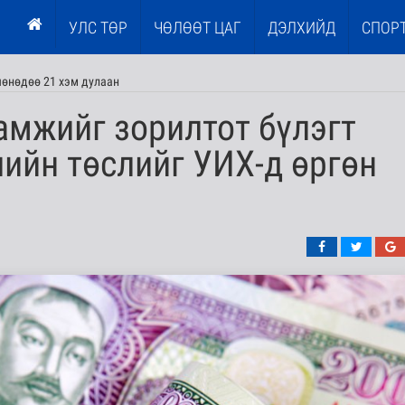
УЛС ТӨР
ЧӨЛӨӨТ ЦАГ
ДЭЛХИЙД
СПОР
шөнөдөө 21 хэм дулаан
амжийг зорилтот бүлэгт
лийн төслийг УИХ-д өргөн