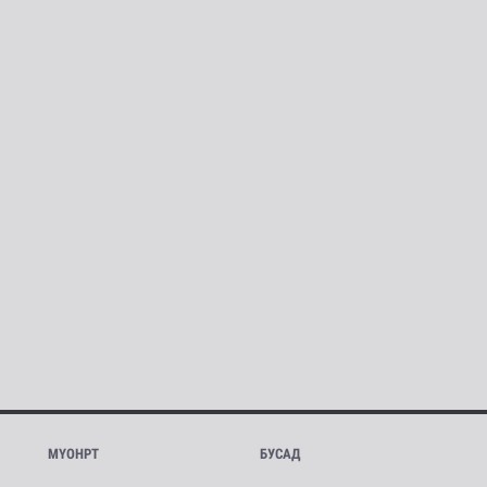
МҮОНРТ
БУСАД