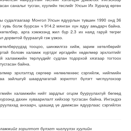
гасан саналыг тусган, хуулийн төслийг Улсын Их Хуралд өргөн
ны судалгаагаар Монгол Улсын ядуурлын түвшин 1990 онд 36
1 хувь болж буурсан ч 914.2 мянган хүн ядуу амьдарч байна.
өтөлбөр, арга хэмжээнд жил бүр 2.3 их наяд гаруй төгрөг
л дорвитой буураагүй гэж үзжээ.
төлбөрүүдэд тооцоо, шинжилгээ хийж, зарим хөтөлбөрийг
ртай боловч халамж хүртдэг иргэдийн хөдөлмөр эрхлэлтийг
 хуралдаан болж байна
уй халамжийн төрлүүдийг судлан тодорхой хязгаар тогтоох
тусгасан байна.
лмөр эрхлэлтэд сөргөөр нөлөөлөхөөс сэргийлж, нийгмийн
аа зайлшгүй шаардлагатай зорилтот бүлэгт чиглүүлэхээр
йгмийн халамжийн нийт зардлыг огцом бууруулахгүй бөгөөд
үрээнд дахин хуваарилалт хийхээр тусгасан байна. Ингэхдээ
мруулахад анхаарч, цаашид үе дамжсан ядуурлаас сэргийлэх
ламжийг зорилтот бүлэгт чиглүүлэх хуулийн