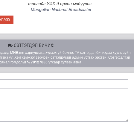
төслийг УИХ-д өргөн мэдүүлнэ
Mongolian National Broadcaster
ҮГЭЭХ
СЭТГЭГДЭЛ БИЧИХ:
элд MNB.mn хариуцлага хүлээхгүй болно. ТА сэтгэгдэл бичихдээ хууль зүйн
гэнэ үү. Хэм хэмжээг зөрчсөн сэтгэгдэлийг админ устгах эрхтэй. Сэтгэгдэлтэй
санал гомдолыг
70127055
утсаар хүлээн авна.
рт гүүр барьж байна