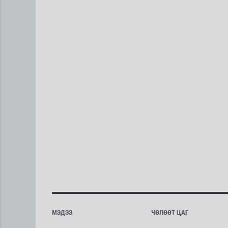
МЭДЭЭ
ЧӨЛӨӨТ ЦАГ