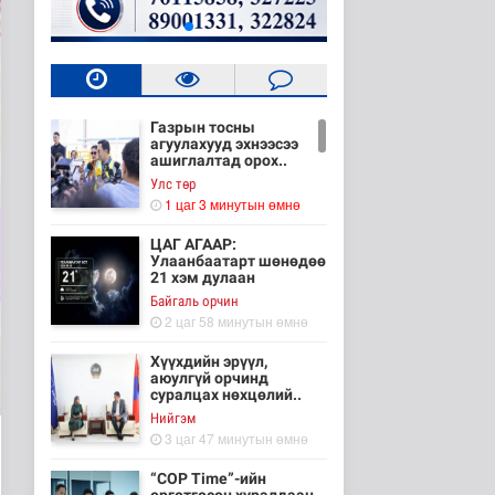
Газрын тосны
агуулахууд эхнээсээ
ашиглалтад орох..
Улс төр
1 цаг 3 минутын өмнө
ЦАГ АГААР:
Улаанбаатарт шөнөдөө
21 хэм дулаан
Байгаль орчин
2 цаг 58 минутын өмнө
Хүүхдийн эрүүл,
аюулгүй орчинд
суралцах нөхцөлий..
Нийгэм
3 цаг 47 минутын өмнө
“COP Time”-ийн