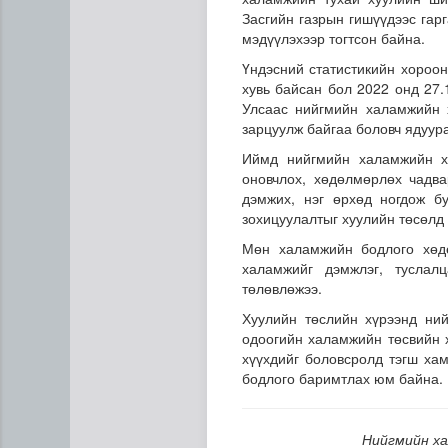
Засгийн газрын гишүүдээс гар
мэдүүлэхээр тогтсон байна.
Үндэсний статистикийн хороо
хувь байсан бол 2022 онд 27.
Улсаас нийгмийн халамжийн х
зарцуулж байгаа боловч ядуура
Иймд нийгмийн халамжийн хө
оновчлох, хөдөлмөрлөх чадва
“COP Time”-ийн өргөтгөсөн
дэмжих, нэг өрхөд ногдож б
зохицуулалтыг хуулийн төсөлд 
Мөн халамжийн бодлого хөдө
халамжийг дэмжлэг, туслалц
төлөвлөжээ.
Хуулийн төслийн хүрээнд ни
одоогийн халамжийн төсвийн х
хүүхдийг боловсролд тэгш ха
бодлого баримтлах юм байна.
Нийгмийн ха