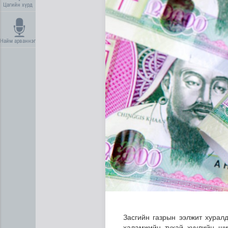
Цагийн хүрд
Найм арваннэг
Хүүхдийн эрүүл, аюулгүй ор
Засгийн газрын ээлжит хурал
халамжийн тухай хуулийн ши