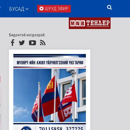
Т
БУСАД
ШУУД ЭФИР
Бидэнтэй нэгдээрэй: