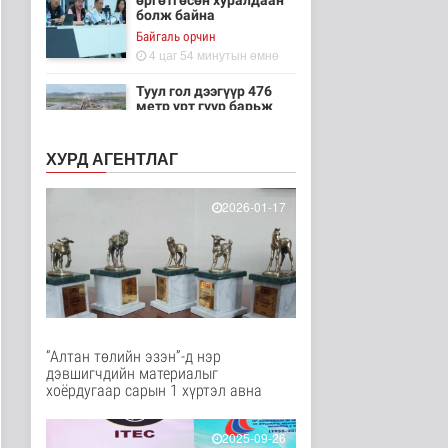
өргөтгөсөн хуралдаан
болж байна
Байгаль орчин
4 цаг 54 минутын өмнө
Туул гол дээгүүр 476
метр урт гүүр барьж
байна
Нийгэм
ХУРД АГЕНТЛАГ
4 цаг 9 минутын өмнө
Төслийн эхний 87 км-
2026-01-17
ээс цааш үргэлжлэх
хэсгүүдэд..
Нийгэм
4 цаг 19 минутын өмнө
Ерөнхий сайд БНХАУ-
аас сар бүр 12-15
мянган тонн..
“Алтан төлийн эзэн”-д нэр
Улс төр
дэвшигчдийн материалыг
4 цаг 25 минутын өмнө
хоёрдугаар сарын 1 хүртэл авна
Газар чөлөөлөлт, нөхөн
олговрын асуудлыг
2025-09-26
хуулийн..