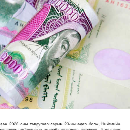
чинд суралцах нөхцөлийг бүрдүүлэх хүрээнд ДЭМБ-тай х..
даан 2026 оны тавдугаар сарын 20-ны өдөр болж, Нийгмийн
нэчилсэн найруулгын төслийг хэлэлцэн дэмжлээ. Ингэснээр