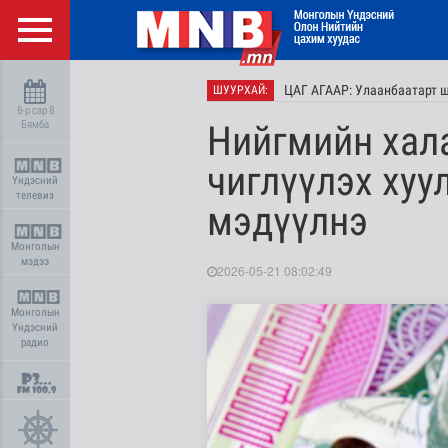
ЦАГ АГААР: Улаанбаатарт 
ШУУРХАЙ:
8-р сар 8
Бямба
Нийгмийн хал
чиглүүлэх хуу
Үндэсний
телевиз
мэдүүлнэ
Монголын
мэдээ
2026-05-21 08:02:49
Монголын
Үндэсний
радио