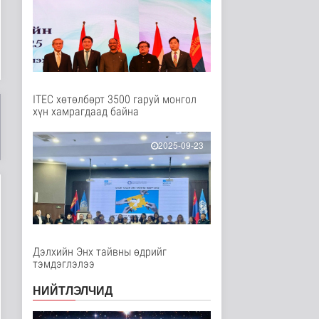
Нийгэм
4 цаг 28 минутын өмнө
Бамбай хоншоорт
могойд хатгуулахаас
сэрэмжлээрэй
Эрүүл мэнд
7 цаг 35 минутын өмнө
ITEC хөтөлбөрт 3500 гаруй монгол
хүн хамрагдаад байна
Ц.Идэрбат: Мал
эмнэлгийн салбарын
өрсөлдөх чадва..
2025-09-23
Нийгэм
7 цаг 44 минутын өмнө
Геологи, хайгуулын
салбарт “Oxus Metals
AI” комп..
Улс төр
7 цаг 59 минутын өмнө
Дэлхийн Энх тайвны өдрийг
тэмдэглэлээ
COP17 хурлын үеэр
"Нарантуул",
НИЙТЛЭЛЧИД
"Дүнжингарав" худ..
Нийгэм