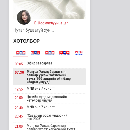
МҮОНРТ-ийн Үндэсний
зөвлөлийн даргаар
Н.Монсор д..
Нийгэм
Б.Цоожчулуунцэцэг
8 цаг 49 минутын өмнө
Нутаг буцаагүй хун...
АНУ полисиликон
ХӨТӨЛБӨР
бүтээгдэхүүнд 15
хувийн тариф но..
Дэлхийд
8 цаг 54 минутын өмнө
Эфир завсарлав
00:05
Торгоны замын цуваа
6000 гаруй километр
Монгол Улсад барилгын
07:30
салбар үүсэж хөгжсөний
зам туул..
түүхт 100 жилийн ойн баяр
Байгаль орчин
наадам /шууд/
8 цаг 58 минутын өмнө
MNB энэ 7 хоногт
19:55
Цагийн хүрд мэдээллийн
"ДЦС-3” ТӨХК-ийн нэн
20:00
хөтөлбөр /шууд/
шаардлагатай
“Турбингенерат..
MNB энэ 7 хоногт
20:40
Улс төр
"Хавдрын эсрэг үндэсний
20:45
8 цаг 12 минутын өмнө
аян-2026"
Монгол Улсад барилгын
21:00
“Цааснаас чөлөөлье”
салбар үүсэж хөгжсөний түүхт