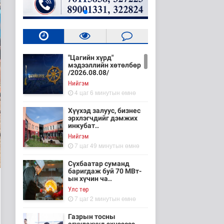
"Цагийн хүрд"
мэдээллийн хөтөлбөр
/2026.08.08/
Нийгэм
4 цаг 6 минутын өмнө
Хүүхэд залуус, бизнес
эрхлэгчдийг дэмжих
инкубат..
Нийгэм
7 цаг 49 минутын өмнө
Сүхбаатар суманд
баригдаж буй 70 МВт-
ын хүчин ча..
Улс төр
7 цаг 2 минутын өмнө
Газрын тосны