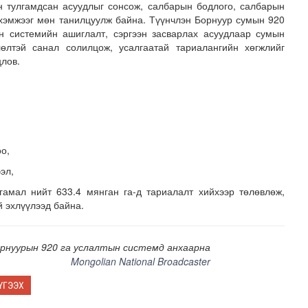
н тулгамдсан асуудлыг сонсож, салбарын бодлого, салбарын
 хэмжээг мөн танилцуулж байна. Түүнчлэн Борнуур сумын 920
н системийн ашиглалт, сэргээн засварлах асуудлаар сумын
лөлтэй санал солилцож, усалгаатай тариалангийн хөгжлийг
цлов.
хнээсээ ашиглалтад ороход бэлэн болжээ
оо,
эл,
ргамал нийт 633.4 мянган га-д тариалалт хийхээр төлөвлөж,
 эхлүүлээд байна.
рнуурын 920 га услалтын системд анхаарна
Mongolian National Broadcaster
ҮГЭЭХ