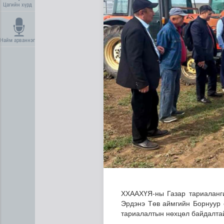
Цагийн хүрд
Найм арваннэг
Сүхбаатар суманд баригдаж
ХХААХҮЯ-ны Газар тариаланги
Эрдэнэ Төв аймгийн Борнуур 
тариалалтын нөхцөл байдалтай