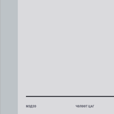
МЭДЭЭ
ЧӨЛӨӨТ ЦАГ