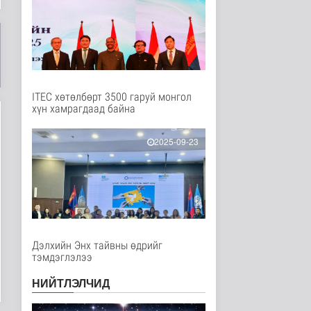
Нийгэм
11 цаг 15 минутын өмнө
Төслийн эхний 87 км-
ээс цааш үргэлжлэх
хэсгүүдэд..
Нийгэм
11 цаг 25 минутын өмнө
ITEC хөтөлбөрт 3500 гаруй монгол
хүн хамрагдаад байна
Ерөнхий сайд БНХАУ-
аас сар бүр 12-15
мянган тонн..
2025-09-23
Улс төр
12 цаг 31 минутын өмнө
Газар чөлөөлөлт, нөхөн
олговрын асуудлыг
хуулийн..
Нийгэм
12 цаг 34 минутын өмнө
Дэлхийн Энх тайвны өдрийг
тэмдэглэлээ
Бамбай хоншоорт
могойд хатгуулахаас
НИЙТЛЭЛЧИД
сэрэмжлээрэй
Эрүүл мэнд