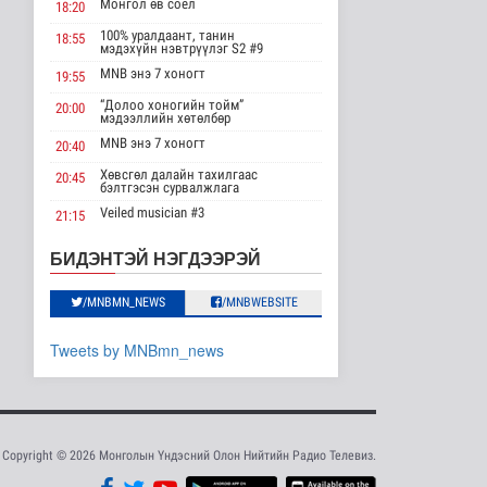
Монгол өв соёл
18:20
бүтээгдэхүүнд 15
хувийн тариф но..
100% уралдаант, танин
18:55
мэдэхүйн нэвтрүүлэг S2 #9
Дэлхийд
15 цагийн өмнө
MNB энэ 7 хоногт
19:55
“Долоо хоногийн тойм”
20:00
Торгоны замын цуваа
мэдээллийн хөтөлбөр
6000 гаруй километр
зам туул..
MNB энэ 7 хоногт
20:40
Байгаль орчин
Хөвсгөл далайн тахилгаас
20:45
15 цаг 4 минутын өмнө
бэлтгэсэн сурвалжлага
Veiled musician #3
21:15
"ДЦС-3” ТӨХК-ийн нэн
шаардлагатай
“Inda house 1” МУСК
22:00
БИДЭНТЭЙ НЭГДЭЭРЭЙ
“Турбингенерат..
“Гэрэлтэй цонх” үдшийн
23:35
Улс төр
хөтөлбөр
15 цаг 18 минутын өмнө
/MNBMN_NEWS
/MNBWEBSITE
“Цааснаас чөлөөлье”
Tweets by MNBmn_news
зөвлөлдөх хэлэлцүүлэг
боллоо
Улс төр
15 цаг 20 минутын өмнө
“Нүүрс-пиролизын
Copyright © 2026 Монголын Үндэсний Олон Нийтийн Радио Телевиз.
үйлдвэр” төслийн