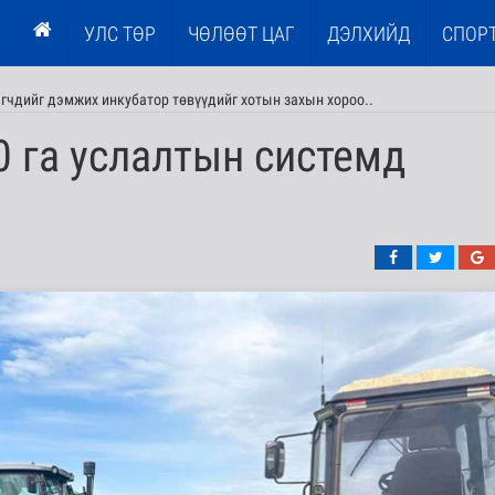
УЛС ТӨР
ЧӨЛӨӨТ ЦАГ
ДЭЛХИЙД
СПОР
эгчдийг дэмжих инкубатор төвүүдийг хотын захын хороо..
 га услалтын системд