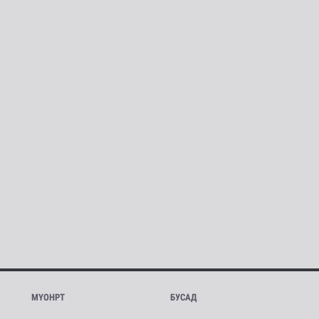
МҮОНРТ
БУСАД