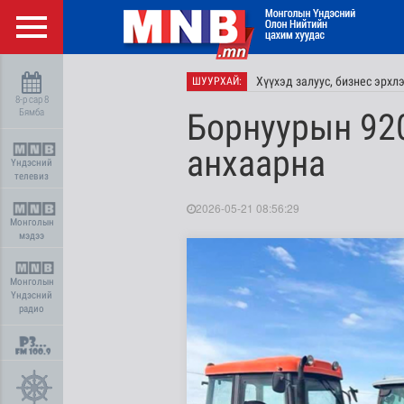
Хүүхэд залуус, бизнес эрхл
ШУУРХАЙ:
8-р сар 8
Бямба
Борнуурын 920
анхаарна
Үндэсний
телевиз
2026-05-21 08:56:29
Монголын
мэдээ
Монголын
Үндэсний
радио