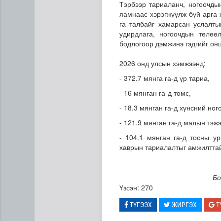
Тэрбээр тариаланч, ногоочды
яамнаас хэрэгжүүлж буй арга
га талбайг хамарсан услалты
удирдлага, ногоочдын төлөө
бодлогоор дэмжинэ гэдгийг он
2026 онд улсын хэмжээнд:
- 372.7 мянга га-д үр тариа,
- 16 мянган га-д төмс,
Газрын тосны агуулахууд э
- 18.3 мянган га-д хүнсний ног
- 121.9 мянган га-д малын тэжэ
- 104.1 мянган га-д тосны у
хаврын тариалалтыг амжилттай
Бо
Үзсэн: 270
ТҮГЭЭХ
ЖИРГЭХ
Т