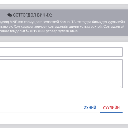
СЭТГЭГДЭЛ БИЧИХ:
элд MNB.mn хариуцлага хүлээхгүй болно. ТА сэтгэгдэл бичихдээ хууль зүйн
гэнэ үү. Хэм хэмжээг зөрчсөн сэтгэгдэлийг админ устгах эрхтэй. Сэтгэгдэлтэй
санал гомдолыг
70127055
утсаар хүлээн авна.
шөнөдөө 21 хэм дулаан
ЭХНИЙ
СҮҮЛИЙН