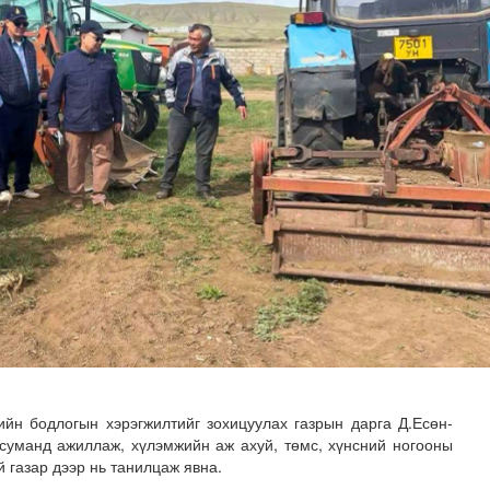
 буй 70 МВт-ын хүчин чадалтай ДЦС-ын технологийн анхн..
йн бодлогын хэрэгжилтийг зохицуулах газрын дарга Д.Есөн-
суманд ажиллаж, хүлэмжийн аж ахуй, төмс, хүнсний ногооны
 газар дээр нь танилцаж явна.