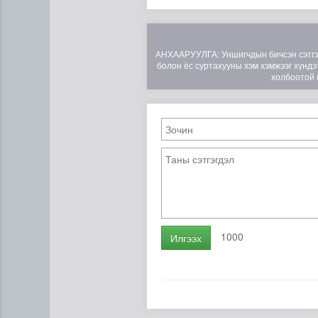
АНХААРУУЛГА: Уншигчдын бичсэн сэтгэгд
болон ёс суртахууны хэм хэмжээг хүндэт
холбоотой 
ЦАГ АГААР: Улаанбаатарт 
1000
Илгээх