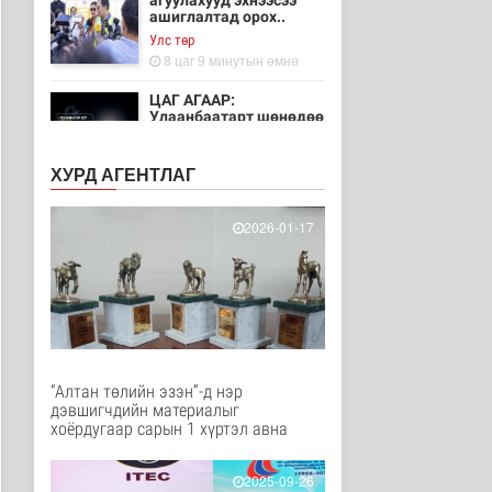
агуулахууд эхнээсээ
ашиглалтад орох..
Улс төр
8 цаг 9 минутын өмнө
ЦАГ АГААР:
Улаанбаатарт шөнөдөө
21 хэм дулаан
Байгаль орчин
ХУРД АГЕНТЛАГ
9 цаг 4 минутын өмнө
Хүүхдийн эрүүл,
2026-01-17
аюулгүй орчинд
суралцах нөхцөлий..
Нийгэм
10 цаг 53 минутын өмнө
“COP Time”-ийн
өргөтгөсөн хуралдаан
болж байна
“Алтан төлийн эзэн”-д нэр
Байгаль орчин
дэвшигчдийн материалыг
11 цагийн өмнө
хоёрдугаар сарын 1 хүртэл авна
Туул гол дээгүүр 476
метр урт гүүр барьж
2025-09-26
байна