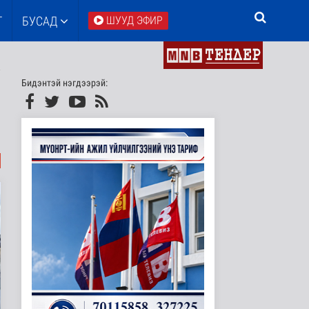
Т
БУСАД
ШУУД ЭФИР
Бидэнтэй нэгдээрэй: