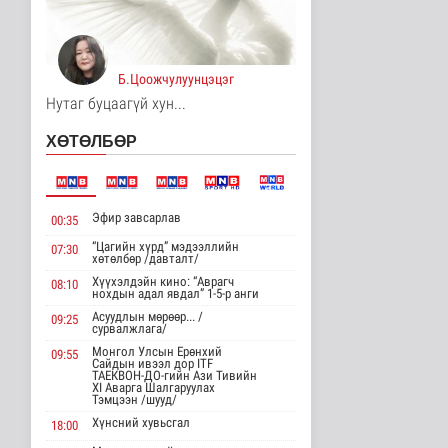
Унгар Улс эрчим хүчээ
хэмнэх зорилгоор
хязгаарла..
Дэлхийд
Б.Цоожчулуунцэцэг
15 цаг 35 минутын өмнө
Нутаг буцаагүй хун...
Явуулын төрийн
ХӨТӨЛБӨР
үйлчилгээгээр иргэд
жолооны болон..
Нийгэм
15 цаг 40 минутын өмнө
Эфир завсарлав
00:35
"Нүүдэлчдийн зан үйл,
баатарлаг тууль" эрдэм
“Цагийн хүрд” мэдээллийн
07:30
хөтөлбөр /давталт/
шин..
Хүүхэлдэйн кино: “Аврагч
Танин мэдэхүй
08:10
нохдын адал явдал” 1-5-р анги
15 цаг 51 минутын өмнө
Асуудлын мөрөөр... /
09:25
сурвалжлага/
МҮОНРТ-ийн Үндэсний
зөвлөлийн даргаар
Монгол Улсын Ерөнхий
09:55
Сайдын ивээл дор ITF
Н.Монсор д..
ТАЕКВОН-ДО-гийн Ази Тивийн
XI Аварга Шалгаруулах
Нийгэм
Тэмцээн /шууд/
15 цаг 55 минутын өмнө
Хүнсний хувьсгал
18:00
АНУ полисиликон