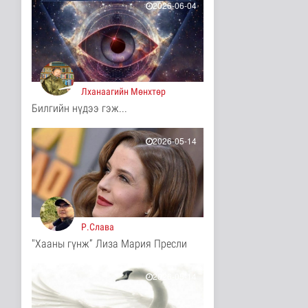
14 цаг 41 минутын өмнө
2026-06-04
Ц.Идэрбат: Мал
эмнэлгийн салбарын
өрсөлдөх чадва..
Нийгэм
14 цаг 50 минутын өмнө
Лханаагийн Мөнхтөр
Геологи, хайгуулын
Билгийн нүдээ гэж...
салбарт “Oxus Metals
AI” комп..
Улс төр
2026-05-14
14 цаг 5 минутын өмнө
COP17 хурлын үеэр
"Нарантуул",
"Дүнжингарав" худ..
Нийгэм
14 цаг 12 минутын өмнө
Р.Слава
"Хааны гүнж” Лиза Мария Пресли
Европ дахь "Монгол гэр"
зусланд 8 улсаас 35
хүүх..
2026-05-14
Энтертайнмент
14 цаг 21 минутын өмнө