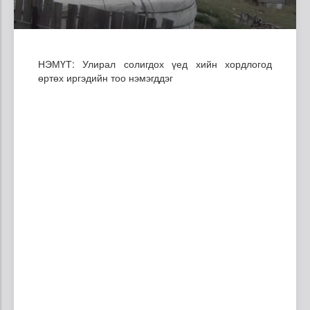
НЭМҮТ: Улирал солигдох үед хийн хордлогод
өртөх иргэдийн тоо нэмэгддэг