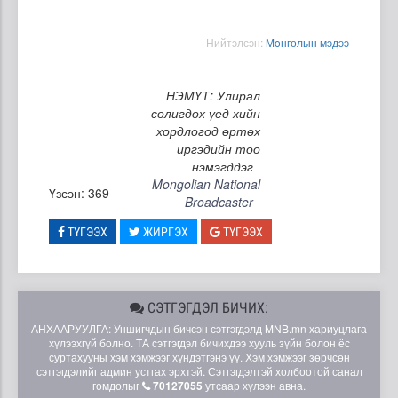
Нийтэлсэн:
Moнголын мэдээ
НЭМҮТ: Улирал
солигдох үед хийн
хордлогод өртөх
иргэдийн тоо
нэмэгддэг
Mongolian National
Үзсэн: 369
Broadcaster
ТҮГЭЭХ
ЖИРГЭХ
ТҮГЭЭХ
СЭТГЭГДЭЛ БИЧИХ:
АНХААРУУЛГА: Уншигчдын бичсэн сэтгэгдэлд MNB.mn хариуцлага
хүлээхгүй болно. ТА сэтгэгдэл бичихдээ хууль зүйн болон ёс
суртахууны хэм хэмжээг хүндэтгэнэ үү. Хэм хэмжээг зөрчсөн
сэтгэгдэлийг админ устгах эрхтэй. Сэтгэгдэлтэй холбоотой санал
гомдолыг
70127055
утсаар хүлээн авна.