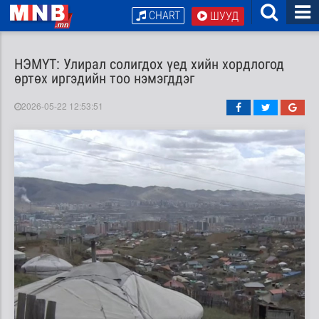
CHART
ШУУД
НЭМҮТ: Улирал солигдох үед хийн хордлогод
өртөх иргэдийн тоо нэмэгддэг
2026-05-22 12:53:51