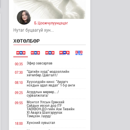
Цагааннуур суманд 23
мянга гаруй га талбайд
тари..
Нийгэм
Б.Цоожчулуунцэцэг
11 цаг 14 минутын өмнө
Нутаг буцаагүй хун...
Хөдөө орон нутагт
ХӨТӨЛБӨР
шатахуун
нийлүүлэлтийг хоёр да..
Нийгэм
11 цаг 16 минутын өмнө
Эфир завсарлав
00:35
ЦАГ АГААР:
“Цагийн хүрд” мэдээллийн
07:30
Улаанбаатарт өдөртөө
хөтөлбөр /давталт/
26 хэм дулаан
Хүүхэлдэйн кино: “Аврагч
08:10
Байгаль орчин
нохдын адал явдал” 1-5-р анги
11 цаг 28 минутын өмнө
Асуудлын мөрөөр... /
09:25
сурвалжлага/
Монгол Улсын Төрийн
Монгол Улсын Ерөнхий
09:55
дуулал
Сайдын ивээл дор ITF
ТАЕКВОН-ДО-гийн Ази Тивийн
Энтертайнмент
XI Аварга Шалгаруулах
15 цаг 43 минутын өмнө
Тэмцээн /шууд/
Хүнсний хувьсгал
18:00
"Цагийн хүрд"