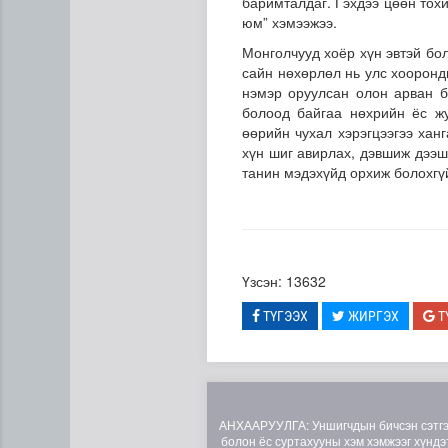
баримталдаг. Гэхдээ цөөн тохи
юм” хэмээжээ.
Монголчууд хоёр хүн эвтэй бол
сайн нөхөрлөл нь улс хооронд
нэмэр оруулсан олон арван б
болоод байгаа нөхрийн ёс жу
өөрийн чухал хэрэгцээгээ хан
хүн шиг авирлах, дэвшиж дээш
танин мэдэхүйд орхиж болохгү
Үзсэн: 13632
ТҮГЭЭХ
ЖИРГЭХ
Т
АНХААРУУЛГА: Уншигчдын бичсэн сэтгэгд
болон ёс суртахууны хэм хэмжээг хүндэт