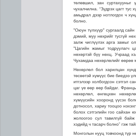
төлөвшил, зан суртахууныг
чухалчилна. “Зүдрэх цагт тус х
амьдрал дээр нотлогдох ч хүн
болно.
"Оюун түлхүүр" сургаалд сайн 
дэмий, муу нөхрийг тусгүй нө
залж чиглүүлэх арга замыг о
"Цагийн жамыг тодруулагч ц
нөхөртэй бүү нөхц. Учраад хэ
Манай улс 3.10 тонн алт г
Чухамдаа нөхөрлөлийг өөрөө м
Нөхөрлөл бол харилцан хүндэ
төсөөтэй хүмүүс бие биедээ үл
итгэлээр холбогдсон сэтгэл са
цаг үе өөр өөр байдаг. Фран
нөхөрлөл, өнгөцхөн нөхөрл
хүмүүсийн хооронд үүсэх бол
дотносол, хариу тооцоо нэхэхг
болох сэтгэлийн гоо сайхан ю
жолоогоо сул тавилгүй байж
хэдийд ч тасарч болно” гэж та
Монголын нууц товчоонд түр н