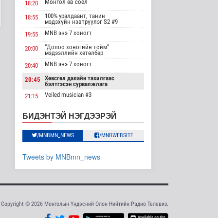
Монгол өв соёл
18:20
мэдээллийн хөтөлбөр
/2026.08.08/
100% уралдаант, танин
18:55
мэдэхүйн нэвтрүүлэг S2 #9
Нийгэм
2026-08-08 19:59
MNB энэ 7 хоногт
19:55
“Долоо хоногийн тойм”
20:00
Хүүхэд залуус, бизнес
мэдээллийн хөтөлбөр
эрхлэгчдийг дэмжих
инкубат..
MNB энэ 7 хоногт
20:40
Нийгэм
Хөвсгөл далайн тахилгаас
20:45
2026-08-08 17:16
бэлтгэсэн сурвалжлага
Veiled musician #3
21:15
Сүхбаатар суманд
баригдаж буй 70 МВт-
“Inda house 1” МУСК
22:00
БИДЭНТЭЙ НЭГДЭЭРЭЙ
ын хүчин ча..
“Гэрэлтэй цонх” үдшийн
23:35
Улс төр
хөтөлбөр
2026-08-08 17:02
/MNBMN_NEWS
/MNBWEBSITE
Газрын тосны
Tweets by MNBmn_news
агуулахууд эхнээсээ
ашиглалтад орох..
Улс төр
2026-08-08 15:56
ЦАГ АГААР:
Copyright © 2026 Монголын Үндэсний Олон Нийтийн Радио Телевиз.
Улаанбаатарт шөнөдөө