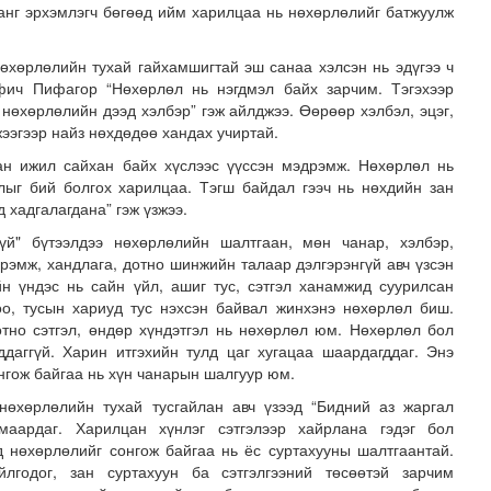
занг эрхэмлэгч бөгөөд ийм харилцаа нь нөхөрлөлийг батжуулж
нөхөрлөлийн тухай гайхамшигтай эш санаа хэлсэн нь эдүгээ ч
фич Пифагор “Нөхөрлөл нь нэгдмэл байх зарчим. Тэгэхээр
ь нөхөрлөлийн дээд хэлбэр” гэж айлджээ. Өөрөөр хэлбэл, эцэг,
жээгээр найз нөхдөдөө хандах учиртай.
ан ижил сайхан байх хүслээс үүссэн мэдрэмж. Нөхөрлөл нь
длыг бий болгох харилцаа. Тэгш байдал гээч нь нөхдийн зан
 хадгалагдана” гэж үзжээ.
үй" бүтээлдээ нөхөрлөлийн шалтгаан, мөн чанар, хэлбэр,
рэмж, хандлага, дотно шинжийн талаар дэлгэрэнгүй авч үзсэн
 сан” тусгай үзэсгэлэн нээгдлээ
н үндэс нь сайн үйл, ашиг тус, сэтгэл ханамжид суурилсан
оо, тусын хариуд тус нэхсэн байвал жинхэнэ нөхөрлөл биш.
тно сэтгэл, өндөр хүндэтгэл нь нөхөрлөл юм. Нөхөрлөл бол
ддаггүй. Харин итгэхийн тулд цаг хугацаа шаардагддаг. Энэ
нгож байгаа нь хүн чанарын шалгуур юм.
өхөрлөлийн тухай тусгайлан авч үзээд “Бидний аз жаргал
маардаг. Харилцан хүнлэг сэтгэлээр хайрлана гэдэг бол
д нөхөрлөлийг сонгож байгаа нь ёс суртахууны шалтгаантай.
лгодог, зан суртахуун ба сэтгэлгээний төсөөтэй зарчим