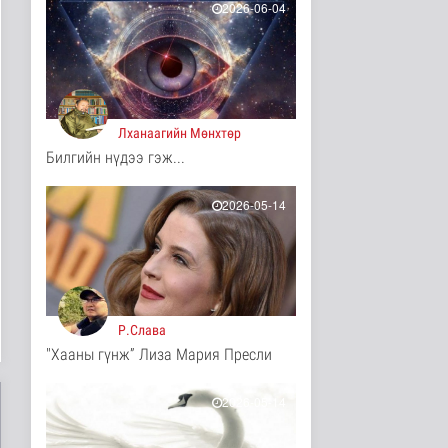
2026-06-04
11 цаг 57 минутын өмнө
Иргэд: Хичээлийн
хэрэгслийн үнэ багагүй
нэмэгдсэ..
11 цагийн өмнө
Нийгэм
Лханаагийн Мөнхтөр
Турк, Саудын Араб,
Билгийн нүдээ гэж...
Пакистан улсууд
батлан хамгаа..
2026-05-14
Дэлхийд
11 цаг 4 минутын өмнө
"Онцгой амралт-2026"
реалити шоуны зургийг
авч э..
Нийгэм
11 цаг 6 минутын өмнө
Р.Слава
"Хааны гүнж” Лиза Мария Пресли
Монгол-Оросын зэвсэгт
хүчний байлдааны
буудлагат..
2026-05-14
Нийгэм
11 цаг 9 минутын өмнө