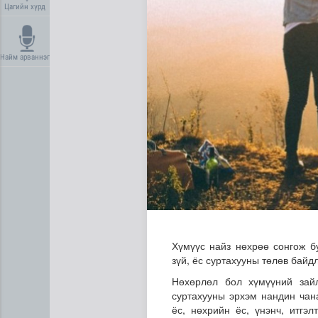
Цагийн хүрд
Найм арваннэг
Усны ослоос урьдчилан сэр
Хүмүүс найз нөхрөө сонгож б
зүй, ёс суртахууны төлөв бай
Нөхөрлөл бол хүмүүний зайл
суртахууны эрхэм нандин чан
ёс, нөхрийн ёс, үнэнч, итгэ