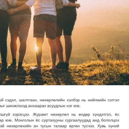
гийлэх эргүүлүүд тогтмол ажиллаж байна
уй сэдэл, шалтгаан, нөхөрлөлийн хэлбэр нь нийгмийн сэтгэл
длыг шинжлэхэд анхаарах асуудлын нэг юм.
шгүй хэрэгцээ. Журамт нөхөрлөл нь өндөр хүндэтгэл, ёс
ар юм. Монголын ёс суртахууны сургаалуудад анд бололцох
лтэй нөхөрлөхийн ач тусын талаар өргөн тусчээ. Хувь хүний