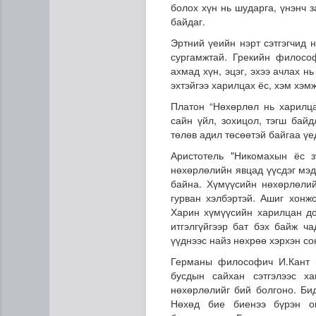
болох хүн нь шударга, үнэнч 
байдаг.
Эртний үеийн нэрт сэтгэгчид 
сургамжтай. Грекийн филосо
ахмад хүн, эцэг, эхээ ачлах н
эхтэйгээ харилцах ёс, хэм хэм
Платон “Нөхөрлөл нь харилц
сайн үйл, зохицол, тэгш бай
төлөв адил төсөөтэй байгаа үед
Аристотель "Никомахын ёс з
нөхөрлөлийн явцад үүсдэг мэд
“Дүрслэх урлагийн оюуны өв
байна. Хүмүүсийн нөхөрлөлий
гурван хэлбэртэй. Ашиг хонж
Харин хүмүүсийн харилцан до
итгэлгүйгээр бат бэх байж ча
үүднээс найз нөхрөө хэрхэн со
Германы философич И.Кант н
бусдын сайхан сэтгэлээс ха
нөхөрлөлийг бий болгоно. Би
Нөхөд бие биенээ бүрэн ой