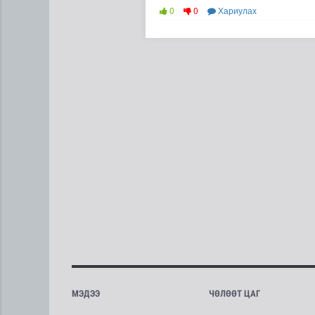
0
0
Хариулах
МЭДЭЭ
ЧӨЛӨӨТ ЦАГ