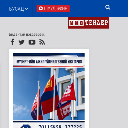
Т
БУСАД
ШУУД ЭФИР
Бидэнтэй нэгдээрэй: