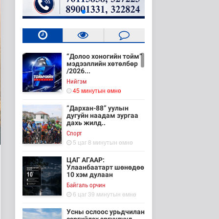
“Долоо хоногийн тойм”
мэдээллийн хөтөлбөр
/2026...
Нийгэм
45 минутын өмнө
“Дархан-88” уулын
дугуйн наадам зургаа
дахь жилд..
Cпорт
5 цаг 8 минутын өмнө
ЦАГ АГААР:
Улаанбаатарт шөнөдөө
10 хэм дулаан
Байгаль орчин
6 цаг 39 минутын өмнө
Усны ослоос урьдчилан