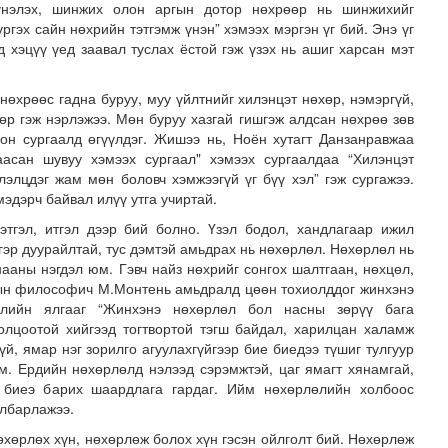
 үнэлэх, шинжих олон аргын дотор нөхрөөр нь шинжихийг
үргэх сайн нөхрийн тэтгэмж үнэн” хэмээх мэргэн үг бий. Энэ үг
д хэцүү үед заавал туслах ёстой гэж үзэх нь ашиг харсан мэт
нөхрөөс гадна буруу, муу үйлтнийг хилэнцэт нөхөр, нэмэргүй,
хөр гэж нэрлэжээ. Мөн буруу хазгай гишгэж алдсан нөхрөө зөв
лон сургаалд өгүүлдэг. Жишээ нь, Ноён хутагт Данзанравжаа
аасан шувуу хэмээх сургаал" хэмээх сургаалдаа “Хилэнцэт
лэлцдэг жам мөн боловч хэмжээгүй үг бүү хэл” гэж сургажээ.
адаадад гаргажээ
эдэрч байвал илүү утга учиртай.
тгэл, итгэл дээр бий болно. Үзэл бодол, хандлагаар ижил
гэр дуурайлтай, тус дэмтэй амьдрах нь нөхөрлөл. Нөхөрлөл нь
нааны нэгдэл юм. Гэвч найз нөхрийг сонгох шалтгаан, нөхцөл,
цын философич М.Монтень амьдралд цөөн тохиолддог жинхэнэ
өлийн ялгааг “Жинхэнэ нөхөрлөл бол насны зөрүү бага
олцоотой хийгээд тогтвортой тэгш байдал, харилцан халамж
үй, ямар нэг зорилго агуулахгүйгээр бие биедээ түшиг тулгуур
м. Ердийн нөхөрлөлд нэлээд сэрэмжтэй, цаг ямагт хянамгай,
 биеэ барих шаардлага гардаг. Ийм нөхөрлөлийн холбоос
йлбарлажээ.
өхөрлөх хүн, нөхөрлөж болох хүн гэсэн ойлголт бий. Нөхөрлөж