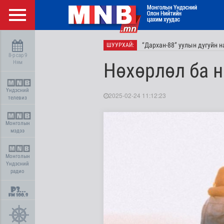
“Дархан-88” уулын дугуйн 
ШУУРХАЙ:
8-р сар 9
Ням
Нөхөрлөл ба 
Үндэсний
2025-02-24 11:12:23
телевиз
Монголын
мэдээ
Монголын
Үндэсний
радио