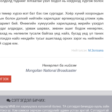
олдолд тэднийг ялгаатай үзэл бодол нь нэгдэхэд хүргэж болох
 төмөр хүрээ мэт бат бэх гэж сургадаг. Хоёр хүний хоорондын
ын болон дэлхий нийтийн харилцааг өргөжүүлэхэд үлэмж хувь
аримт бий. Өнөөгийн хүмүүсийн харилцаанд жирийн үзэгдэл
даг алдагдах, урваж шарвах, зөвхөн ашиг бодож нөхөрлөх,
гахад нь нөлөөлж тусалж байгаа үед найз, бусад үед үл таних
лэхдээ найз нөхдийн тусыг ашиглаад орхих зэрэг нь нийгмийн
й сэдэв юм.
Нийтэлсэн:
М.Золзаяа
Нөхөрлөл ба нийгэм
Mongolian National Broadcaster
ҮГЭЭХ
СЭТГЭГДЭЛ БИЧИХ:
элд MNB.mn хариуцлага хүлээхгүй болно. ТА сэтгэгдэл бичихдээ хууль зүйн
гэнэ үү. Хэм хэмжээг зөрчсөн сэтгэгдэлийг админ устгах эрхтэй. Сэтгэгдэлтэй