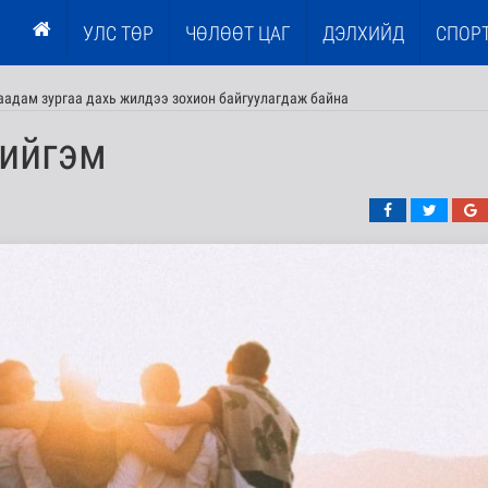
УЛС ТӨР
ЧӨЛӨӨТ ЦАГ
ДЭЛХИЙД
СПОР
наадам зургаа дахь жилдээ зохион байгуулагдаж байна
нийгэм