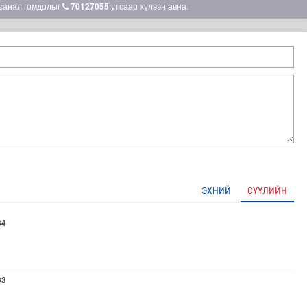
санал гомдолыг
70127055
утсаар хүлээн авна.
ЭХНИЙ
СҮҮЛИЙН
34
33