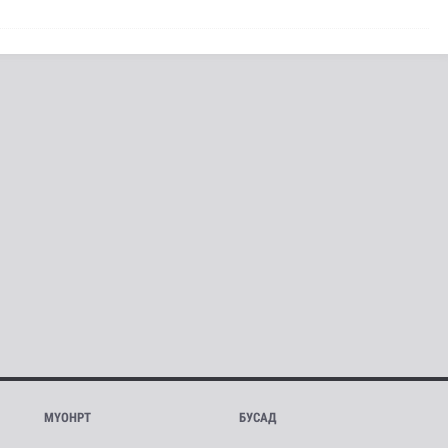
МҮОНРТ
БУСАД