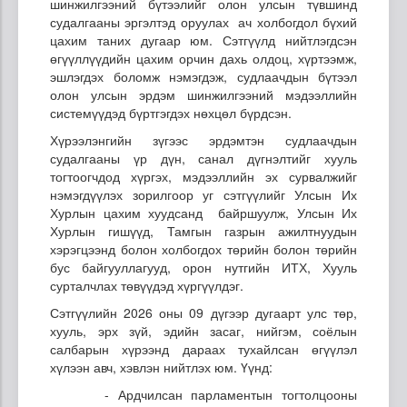
шинжилгээний бүтээлийг олон улсын түвшинд
судалгааны эргэлтэд оруулах ач холбогдол бүхий
цахим таних дугаар юм. Сэтгүүлд нийтлэгдсэн
өгүүллүүдийн цахим орчин дахь олдоц, хүртээмж,
эшлэгдэх боломж нэмэгдэж, судлаачдын бүтээл
олон улсын эрдэм шинжилгээний мэдээллийн
системүүдэд бүртгэгдэх нөхцөл бүрдсэн.
Хүрээлэнгийн зүгээс эрдэмтэн судлаачдын
судалгааны үр дүн, санал дүгнэлтийг хууль
тогтоогчдод хүргэх, мэдээллийн эх сурвалжийг
нэмэгдүүлэх зорилгоор уг сэтгүүлийг Улсын Их
Хурлын цахим хуудсанд байршуулж, Улсын Их
Хурлын гишүүд, Тамгын газрын ажилтнуудын
хэрэгцээнд болон холбогдох төрийн болон төрийн
бус байгууллагууд, орон нутгийн ИТХ, Хууль
сурталчлах төвүүдэд хүргүүлдэг.
Сэтгүүлийн 2026 оны 09 дүгээр дугаарт улс төр,
хууль, эрх зүй, эдийн засаг, нийгэм, соёлын
салбарын хүрээнд дараах тухайлсан өгүүлэл
хүлээн авч, хэвлэн нийтлэх юм. Үүнд:
- Ардчилсан парламентын тогтолцооны