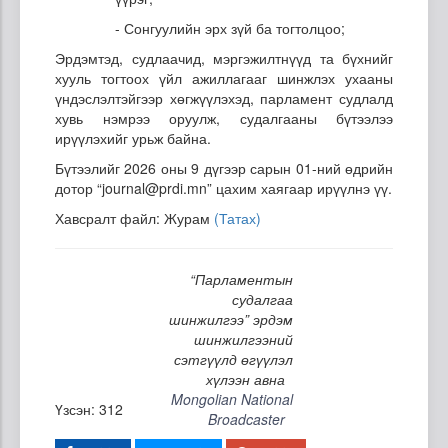
- Сонгуулийн эрх зүй ба тогтолцоо;
Эрдэмтэд, судлаачид, мэргэжилтнүүд та бүхнийг
хууль тогтоох үйл ажиллагааг шинжлэх ухааны
үндэслэлтэйгээр хөгжүүлэхэд, парламент судлалд
хувь нэмрээ оруулж, судалгааны бүтээлээ
ирүүлэхийг урьж байна.
Бүтээлийг 2026 оны 9 дүгээр сарын 01-ний өдрийн
дотор “journal@prdi.mn” цахим хаягаар ирүүлнэ үү.
Хавсралт файл: Журам
(Татах)
“Парламентын
судалгаа
шинжилгээ” эрдэм
шинжилгээний
сэтгүүлд өгүүлэл
хүлээн авна
Mongolian National
Үзсэн: 312
Broadcaster