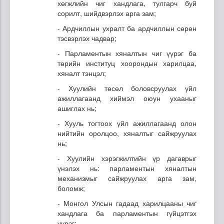
хөгжлийн чиг хандлага, тулгарч буй
сорилт, шийдвэрлэх арга зам;
- Ардчиллын ухралт ба ардчиллын сөрөн
тэсвэрлэх чадвар;
- Парламентын хяналтын чиг үүрэг ба
төрийн институц хоорондын харилцаа,
хяналт тэнцэл;
- Хуулийн төсөл боловсруулах үйл
ажиллагаанд хиймэл оюун ухааныг
ашиглах нь;
- Хууль тогтоох үйл ажиллагаанд олон
нийтийн оролцоо, хяналтыг сайжруулах
нь;
- Хуулийн хэрэгжилтийн үр дагаврыг
үнэлэх нь: парламентын хяналтын
механизмыг сайжруулах арга зам,
боломж;
- Монгол Улсын гадаад харилцааны чиг
хандлага ба парламентын гүйцэтгэх
үүрэг;