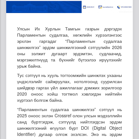
Улсын Их Хурлын Тамгын газрын дэргэдэх
Парламентын судалгаа, хөгжлийн хүрээлэнгээс
эрхлэн гаргадаг “Парламентын судалгаа
шинжилгээ” эрдэм шинжилгээний сэтгүүлийн 2026
оны ээлжит дугаарт эрдэмтэн, судлаачид,
мэргэжилтнүүд та бүхнийг бүтээлээ ирүүлэхийг
урьж байна.
Тус сэтгүүл нь хууль тогтоомжийн шинжлэх ухааны
үндэслэлийг сайжруулах, нотолгоонд суурилсан
шийдвэр гаргах үйл ажиллагааг дэмжих зорилгоор
2020 оноос хойш тогтмол хэвлэгдэн нийтийн
хүртээл болгож байна.
“Парламентын судалгаа шинжилгээ” сэтгүүл нь
2025 оноос эхлэн Crossref олон улсын мэдээллийн
санд бүртгэгдэж, сэтгүүлд нийтлэгдсэн эрдэм
шинжилгээний өгүүлэл бүрт DOI (Digital Object
Identifier) дугаар олгож эхэлсэн. Энэ нь эрдэм