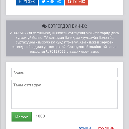
ТҮГЭЭХ
ЖИРГЭХ
ТҮГЭЭХ
СЭТГЭГДЭЛ БИЧИХ:
АНХААРУУЛГА: Уншигчдын бичсэн сэтгэгдэлд MNB.mn хариуцлага
хүлээхгүй болно. ТА сэтгэгдэл бичихдээ хууль зүйн болон ёс
суртахууны хэм хэмжээг хүндэтгэнэ үү. Хэм хэмжээг зөрчсөн
сэтгэгдэлийг админ устгах эрхтэй. Сэтгэгдэлтэй холбоотой санал
гомдолыг
70127055
утсаар хүлээн авна.
1000
Илгээх
ЭХНИЙ
СҮҮЛИЙН