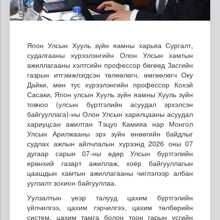
Япон Улсын Хууль зүйн яамны харьяа Сургалт,
судалгааны хүрээлэнгийн Олон Улсын хамтын
ажиллагааны хэлтсийн профессор бөгөөд Засгийн
газрын итгэмжлэгдсэн төлөөлөгч, өмгөөлөгч Оку
Дайки, мөн тус хүрээлэнгийн профессор Кохэй
Сасаки, Япон улсын Хууль зүйн яамны Хууль зүйн
товчоо (улсын бүртгэлийн асуудал эрхэлсэн
байгууллага)-ны Олон Улсын харилцааны асуудал
хариуцсан ажилтан Тэцуо Камияа нар Монгол
Улсын Арилжааны эрх зүйн өнөөгийн байдлыг
судлах ажлын айлчлалын хүрээнд 2026 оны 07
дугаар сарын 07-ны өдөр Улсын бүртгэлийн
ерөнхий газарт ажиллаж, хоёр байгууллагын
цаашдын хамтын ажиллагааны чиглэлээр албан
уулзалт зохион байгууллаа.
Уулзалтын үеэр талууд цахим бүртгэлийн
үйлчилгээ, цахим гэрчилгээ, цахим төлбөрийн
систем, цахим тамга болон тоон гарын үсгийн