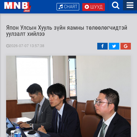
CHART
ШУУД
Япон Улсын Хууль зүйн яамны төлөөлөгчидтэй
уулзалт хийлээ
2026-07-07 13:57:38