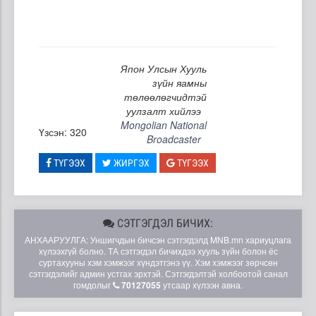
Япон Улсын Хууль
зүйн яамны
төлөөлөгчидтэй
уулзалт хийлээ
Mongolian National
Үзсэн: 320
Broadcaster
ТҮГЭЭХ
ЖИРГЭХ
ТҮГЭЭХ
СЭТГЭГДЭЛ БИЧИХ:
АНХААРУУЛГА: Уншигчдын бичсэн сэтгэгдэлд MNB.mn хариуцлага
хүлээхгүй болно. ТА сэтгэгдэл бичихдээ хууль зүйн болон ёс
суртахууны хэм хэмжээг хүндэтгэнэ үү. Хэм хэмжээг зөрчсөн
сэтгэгдэлийг админ устгах эрхтэй. Сэтгэгдэлтэй холбоотой санал
гомдолыг
70127055
утсаар хүлээн авна.