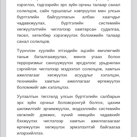
хэрэглээ, тэдгээрийн эрх зүйн орчны талаар санал
солилцож, сайн туршлагыг нэвтрүүлэх мөн улсын
бүртгэлийн байгууллагын албан хаагчдыг
чадавхжуулах, бүртгэлийн системийн
хөгжүүлэлтийн чиглэлээр хамтарсан судалгаа,
төсөл, хөтөлбөр хэрэгжүүлэх боломжийн талаар
санал солилцов.
Түүнчлэн хуулийн этгээдийн эцсийн өмчлөгчийг
таньж баталгаажуулах, мөнгө угаах болон
терроризмыг санхүүжүүлэх эрсдэлээс урьдчилан
сэргийлэх чиглэлээр мэдээлэл солилцож, хамтын
ажиллагааг хөгжүүлэх асуудлыг хэлэлцэн,
техникийн хамтын ажиллагааг өргөжүүлэх
боломжийг авч хэлэлцлээ.
Уулзалтын төгсгөлд улсын бүртгэлийн салбарын
эрх зүйн орчныг боловсронгуй болгох, цахим
шилжилтийг эрчимжүүлэх, мэдээллийн системийн
хөгжлийг дэмжих, хүний нөөцийн чадавхийг
бэхжүүлэх чиглэлээр хамтын ажиллагаагааг
өргөжүүлэн хөгжүүлэх эрмэлзэлтэй байгаагаа
илэрхийллээ.