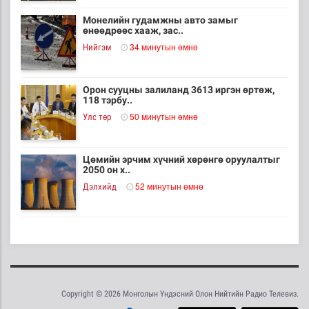
Монелийн гудамжны авто замыг
өнөөдрөөс хааж, зас..
34 минутын өмнө
Нийгэм
Орон сууцны залиланд 3613 иргэн өртөж,
118 тэрбу..
50 минутын өмнө
Улс төр
Цөмийн эрчим хүчний хөрөнгө оруулалтыг
2050 он х..
52 минутын өмнө
Дэлхийд
НТТТ: 11:00-16:00 цагийн хооронд
шаардлагагүй бо..
1 цаг 10 минутын өмнө
Эрүүл мэнд
Copyright © 2026 Монголын Үндэсний Олон Нийтийн Радио Телевиз.
Д.Нацагдоржийн мэндэлсний 120 жилийн