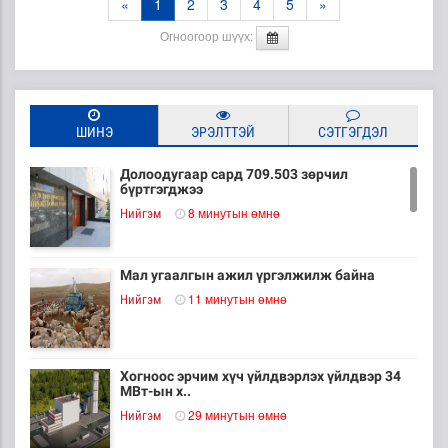
«
1
2
3
4
5
»
Огноогоор шүүх:
ШИНЭ
ЭРЭЛТТЭЙ
СЭТГЭГДЭЛ
Долоодугаар сард 709.503 зөрчил
бүртгэгджээ
8 минутын өмнө
Нийгэм
Мал угаалгын ажил үргэлжилж байна
11 минутын өмнө
Нийгэм
Хогноос эрчим хүч үйлдвэрлэх үйлдвэр 34
МВт-ын х..
29 минутын өмнө
Нийгэм