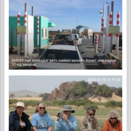
БНХАУ-тай хиллэдэг авто замын хилийн боомт энэ сарын
31-нд амарна
2016-10-19 16:38