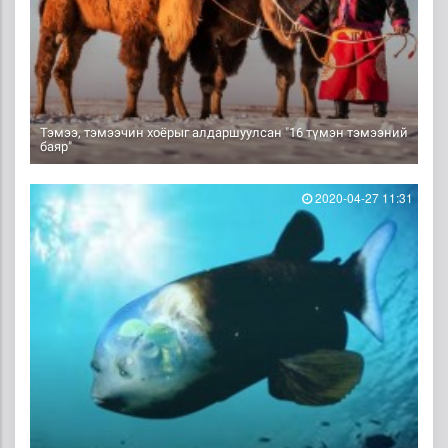
Тэмээ, тэмээчин хоёрыг алдаршуулсан "16 түмэн тэмээний
баяр"
2020-04-27 11:31