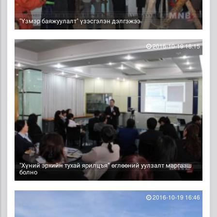
"Үзмэр баяжуулалт" үзэсгэлэн дэлгэжээ
2016-10-19 18:15
"Хүний эрхийн тухай ярилцъя” өглөөний уулзалт маргааш
болно
2016-10-19 16:46