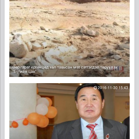
Өөр гараг ертөнцөд хөл тавьсан мэт сэтгэгдэл төрүүлэх
"Бүгийн цав"
2016-11-30 15:43