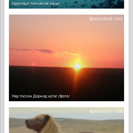
Гэрэлтдэг толгойтой загас
2019-09-03 12:50
Нар тоссон Дорнод нутаг /фото/
2018-12-07 13:08