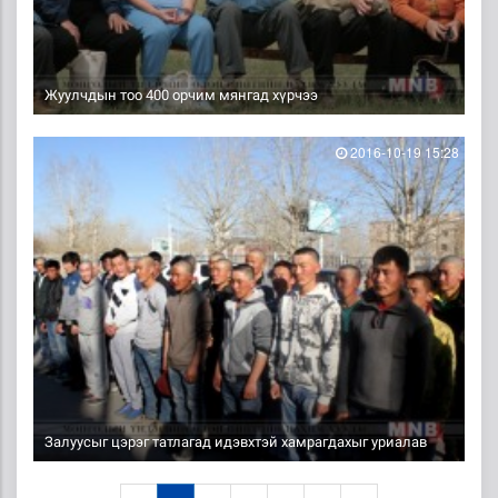
Жуулчдын тоо 400 орчим мянгад хүрчээ
2016-10-19 15:28
Залуусыг цэрэг татлагад идэвхтэй хамрагдахыг уриалав