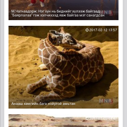
М.Чагнаадорж: Нэг хун нь биднийг хүлээж байгаад
"Баярлалаа" гэж хэлчихээд явж байгаа мэт санагдсан
2017-02-12 13:57
Анааш хамгийн бага нойртой амьтан
2017-01-02 14:47