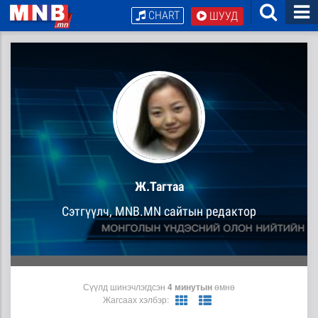
CHART
ШУУД
Ж.Тагтаа
Сэтгүүлч, MNB.MN сайтын редактор
Сүүлд шинэчлэгдсэн
4 минутын
өмнө
Жагсаах хэлбэр: