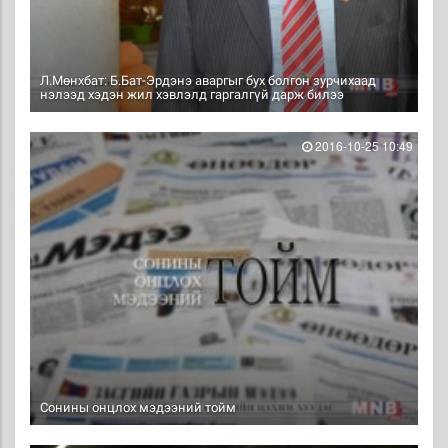
Л.Мөнхбат: Б.Бат-Эрдэнэ аваргыг бух болгон зурчихаад
нэлээд хэдэн жил хэвлэлд гаргалгүй дарж билээ
2016-10-25 10:49
Сонины онцлох мэдээний тойм