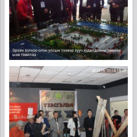
Эрээн хотноо олон улсын тээвэр зууч худалдааны төвийн
шав тавилаа
2016-10-19 18:49