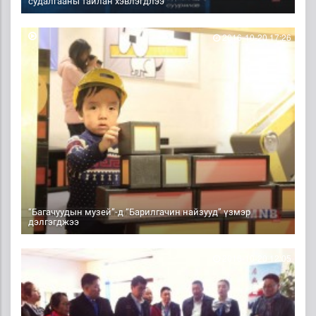
судалгааны тайлан хэвлэгдлээ
2016-10-20 17:26
“Багачуудын музей”-д “Барилгачин найзууд” үзмэр
дэлгэгджээ
2016-10-20 12:05