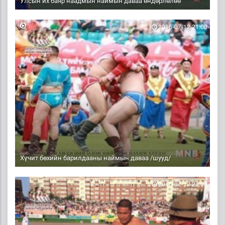
Улсын их баяр наадмын наймын даваа өндөрлөлөө
2016-07-12 21:08
Хүчит бөхийн барилдааны наймын даваа /шууд/
2016-07-12 21:06