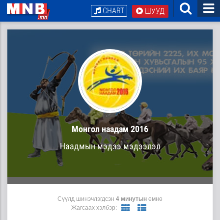
CHART
ШУУД
Монгол наадам 2016
Наадмын мэдээ мэдээлэл
Сүүлд шинэчлэгдсэн
4 минутын
өмнө
Жагсаах хэлбэр: