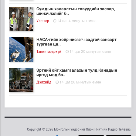
Сумдын халаалтын төвүүдийн засвар,
шинэчлэлийг б..
14 цаг 4 минутын өмнө
Улс төр
НАСА-гийн хоёр нисгэгч задгай сансарт
зургаан ца..
14 цаг 20 минутын өмнө
Танин мэдэхүй
Эртний ойг хамгаалахын тулд Канадын
иргэд мод бэ..
14 цаг 26 минутын өмнө
Дэлхийд
ЦАГ АГААР: Улаанбаатарт шөнөдөө 18 хэм
дулаан
15 цаг 46 минутын өмнө
Байгаль орчин
Copyright © 2026 Монголын Үндэсний Олон Нийтийн Радио Телевиз.
Кибер халдлага, зөрчлийг E-Mongolia