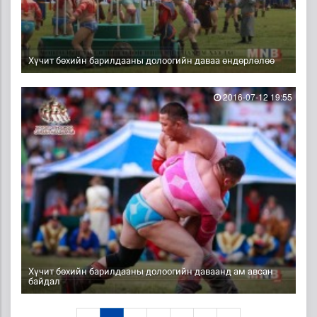
Хүчит бөхийн барилдааны долоогийн даваа өндөрлөлөө
2016-07-12 19:55
Хүчит бөхийн барилдааны долоогийн даваанд ам авсан
байдал