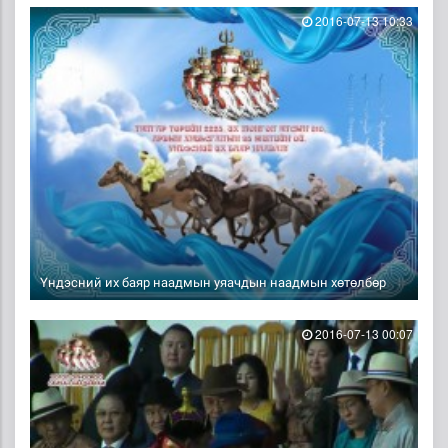
2016-07-13 10:33
Үндэсний их баяр наадмын уяачдын наадмын хөтөлбөр
2016-07-13 00:07