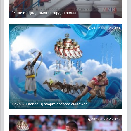
14 начин цол, тэмдгээ гардан авлаа
2016-07-12 20:54
Наймын даваанд аварга аваргаа амлажээ
2016-07-12 20:47