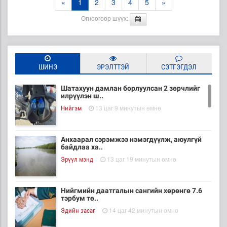
«
1
2
3
4
5
»
Огноогоор шүүх:
ШИНЭ
ЭРЭЛТТЭЙ
СЭТГЭГДЭЛ
Шатахуун дамлан борлуулсан 2 зөрчлийг
илрүүлэн ш..
13 цаг 9 минутын өмнө
Нийгэм
Анхаарал сэрэмжээ нэмэгдүүлж, аюулгүй
байдлаа ха..
13 цаг 19 минутын өмнө
Эрүүл мэнд
Нийгмийн даатгалын сангийн хөрөнгө 7.6
тэрбум тө..
14 цаг 42 минутын өмнө
Эдийн засаг