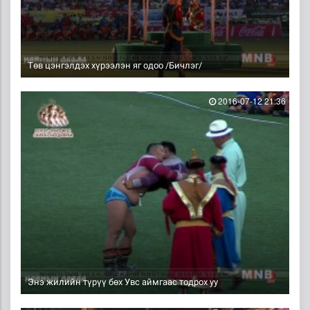
Төв цэнгэлдэх хүрээлэн яг одоо /Бичлэг/
2016-07-12 21:36
Энэ жилийн түрүү бөх Увс аймгаас тодрох уу