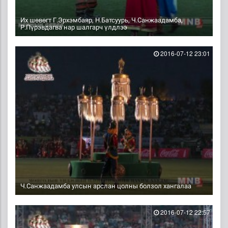
Их шөвөгт Г.Эрхэмбаяр, Н.Батсуурь, Ч.Санжаадамба,
Р.Пүрэвдагва нар шалгарч үлдлээ
2016-07-12 23:01
Ч.Санжаадамба улсын арслан цолны болзол хангалаа
2016-07-12 22:57