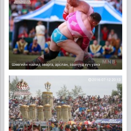
Шөвгийн наймд аварга, арслан, заанууд хүч үзнэ
2016-07-12 20:13