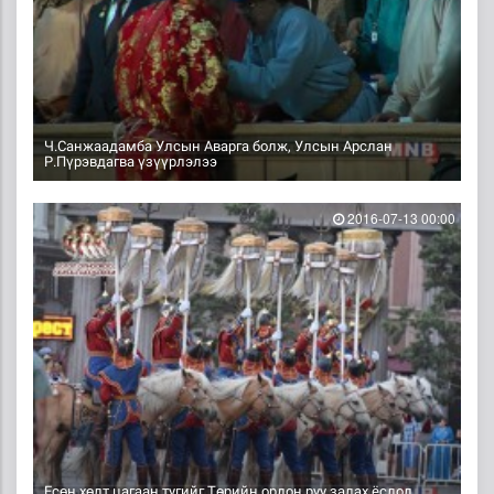
Ч.Санжаадамба Улсын Аварга болж, Улсын Арслан
Р.Пүрэвдагва үзүүрлэлээ
2016-07-13 00:00
Есөн хөлт цагаан тугийг Төрийн ордон руу залах ёслол