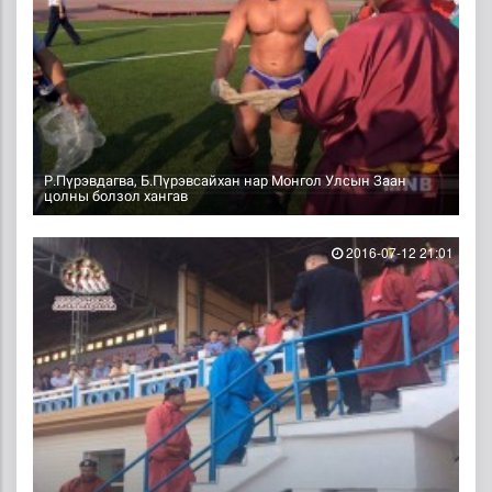
Р.Пүрэвдагва, Б.Пүрэвсайхан нар Монгол Улсын Заан
цолны болзол хангав
2016-07-12 21:01