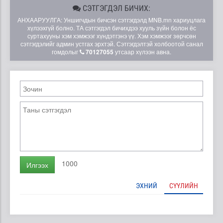
СЭТГЭГДЭЛ БИЧИХ:
АНХААРУУЛГА: Уншигчдын бичсэн сэтгэгдэлд MNB.mn хариуцлага
хүлээхгүй болно. ТА сэтгэгдэл бичихдээ хууль зүйн болон ёс
суртахууны хэм хэмжээг хүндэтгэнэ үү. Хэм хэмжээг зөрчсөн
сэтгэгдэлийг админ устгах эрхтэй. Сэтгэгдэлтэй холбоотой санал
гомдолыг
70127055
утсаар хүлээн авна.
1000
Илгээх
ЭХНИЙ
СҮҮЛИЙН