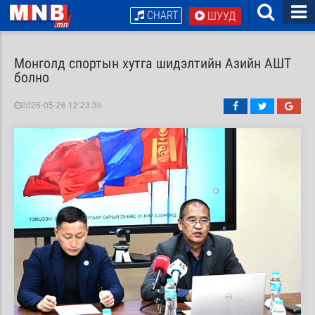
CHART
ШУУД
Монголд спортын хутга шидэлтийн Азийн АШТ
болно
2026-05-26 12:23:30