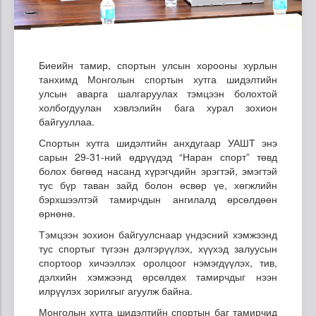
Биеийн тамир, спортын улсын хорооны хурлын
танхимд Монголын спортын хутга шидэлтийн
улсын аварга шалгаруулах тэмцээн болохтой
холбогдуулан хэвлэлийн бага хурал зохион
байгууллаа.
Спортын хутга шидэлтийн анхдугаар УАШТ энэ
сарын 29-31-ний өдрүүдэд “Наран спорт” төвд
болох бөгөөд насанд хүрэгчдийн эрэгтэй, эмэгтэй
тус бүр таван зайд болон өсвөр үе, хөгжлийн
бэрхшээлтэй тамирчдын ангилалд өрсөлдөөн
өрнөнө.
Тэмцээн зохион байгуулснаар үндэсний хэмжээнд
тус спортыг түгээн дэлгэрүүлэх, хүүхэд залуусын
спортоор хичээллэх оролцоог нэмэгдүүлэх, тив,
дэлхийн хэмжээнд өрсөлдөх тамирчдыг нээн
илрүүлэх зорилгыг агуулж байна.
Монголын хутга шидэлтийн спортын баг тамирчид