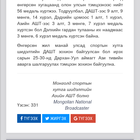
өнгөрсөн хугацаанд олон улсын тэмцээнээс нийт
56 медаль хүртжээ. Тодруулбал, ДАШТ-ээс 9 алт, 9
мөнгө, 14 хүрэл, Дэдхийн цомоос 1 алт, 1 хүрэл,
Азийн АШТ-ээс 3 алт, 3 мөнгө, 7 хүрэл медаль
хүртсэн бол Дэлхийн гардан тулааны их наадмаас
3 мөнгө, 6 хүрэл медаль хүртсэн байна.
Өнгөрсөн жил манай улсад спортын хутга
шидэлтийн ДАШТ зохион байгуулсан бол ирэх
сарын 25-30-нд Дархан-Уул аймагт Ази тивийн
аварга шалгаруулах тэмцээн зохион байгуулна.
Монголд спортын
хутга шидэлтийн
Азийн АШТ болно
Mongolian National
Үзсэн: 331
Broadcaster
ТҮГЭЭХ
ЖИРГЭХ
ТҮГЭЭХ