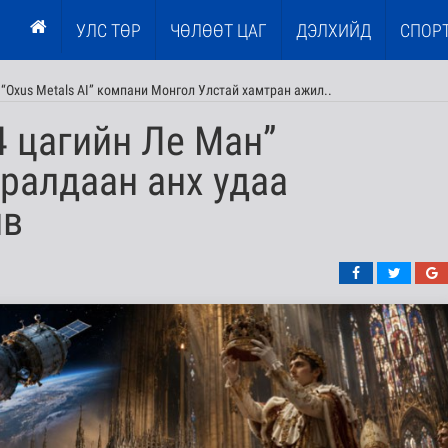
УЛС ТӨР
ЧӨЛӨӨТ ЦАГ
ДЭЛХИЙД
СПОР
 “Oxus Metals AI” компани Монгол Улстай хамтран ажил..
 цагийн Ле Ман”
ралдаан анх удаа
йв