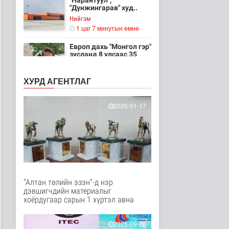
"Нарантуул",
"Дүнжингарав" худ..
Нийгэм
1 цаг 7 минутын өмнө
Европ дахь "Монгол гэр"
зусланд 8 улсаас 35
хүүх..
Энтертайнмент
ХУРД АГЕНТЛАГ
1 цаг 15 минутын өмнө
Унгар Улс эрчим хүчээ
2026-01-17
хэмнэх зорилгоор
хязгаарла..
Дэлхийд
1 цаг 29 минутын өмнө
Явуулын төрийн
үйлчилгээгээр иргэд
жолооны болон..
“Алтан төлийн эзэн”-д нэр
Нийгэм
дэвшигчдийн материалыг
2 цаг 34 минутын өмнө
хоёрдугаар сарын 1 хүртэл авна
"Нүүдэлчдийн зан үйл,
баатарлаг тууль" эрдэм
2025-09-26
шин..