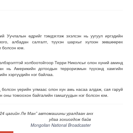
ий Уучлалын өдрийг тэмдэглэж эхэлсэн нь уугуул иргэдийн
лого, албадан салгалт, түүхэн шархыг хүлээн зөвшөөрөх
м болсон юм.
элбэрэлттэй холбоотойгоор Терри Николсыг олон хүний аминд
сан нь Америкийн дотоодын терроризмын түүхэнд хамгийн
ийн хэргүүдийн нэг байлаа.
 болсон үерийн улмаас олон хүн амь насаа алдаж, сая гаруй
йн оны томоохон байгалийн гамшгуудын нэг болсон юм.
24 цагийн Ле Ман” автомашины уралдаан анх
удаа зохиогдож байв
Mongolian National Broadcaster