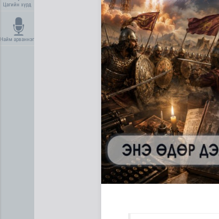
Цагийн хүрд
Найм арваннэг
COP17 хурлын үеэр "Наранту