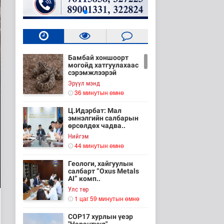
Бамбай хоншоорт
могойд хатгуулахаас
сэрэмжлээрэй
Эрүүл мэнд
36 минутын өмнө
Ц.Идэрбат: Мал
эмнэлгийн салбарын
өрсөлдөх чадва..
Нийгэм
44 минутын өмнө
Геологи, хайгуулын
салбарт “Oxus Metals
AI” комп..
Улс төр
1 цаг 59 минутын өмнө
COP17 хурлын үеэр