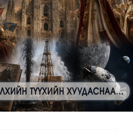
ул", "Дүнжингарав" худалдааны төвийн авто зогсоолыг ..