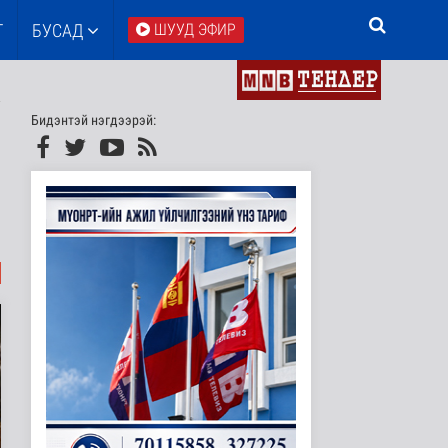
Т
БУСАД
ШУУД ЭФИР
Бидэнтэй нэгдээрэй: