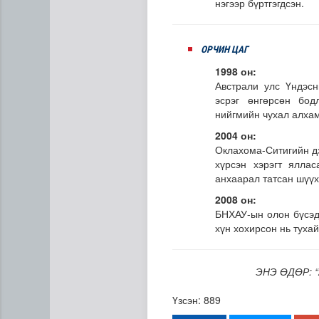
нэгээр бүртгэгдсэн.
ОРЧИН ЦАГ
1998 он:
Австрали улс Үндэсн
эсрэг өнгөрсөн бод
нийгмийн чухал алха
2004 он:
Оклахома-Ситигийн д
хүрсэн хэрэгт ялла
анхаарал татсан шүүх
2008 он:
БНХАУ-ын олон бүсэд
хүн хохирсон нь туха
ЭНЭ ӨДӨР: “
Үзсэн: 889