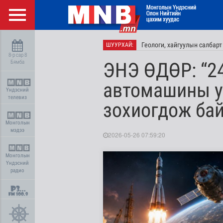
Геологи, хайгуулын салбарт
ШУУРХАЙ:
8-р сар 8
Бямба
ЭНЭ ӨДӨР: “24
автомашины у
Үндэсний
телевиз
зохиогдож ба
Монголын
мэдээ
2026-05-26 07:59:20
Монголын
Үндэсний
радио