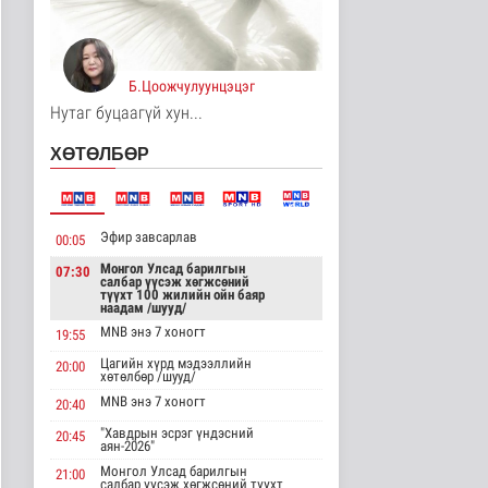
Монгол Улсын Төрийн
дуулал
Энтертайнмент
5 цаг 57 минутын өмнө
Б.Цоожчулуунцэцэг
Нутаг буцаагүй хун...
Шатахуун дамлан
борлуулсан 2 зөрчлийг
ХӨТӨЛБӨР
илрүүлэн ш..
Нийгэм
19 цаг 34 минутын өмнө
Эфир завсарлав
00:05
Анхаарал сэрэмжээ
нэмэгдүүлж, аюулгүй
Монгол Улсад барилгын
07:30
байдлаа ха..
салбар үүсэж хөгжсөний
түүхт 100 жилийн ойн баяр
Эрүүл мэнд
наадам /шууд/
19 цаг 44 минутын өмнө
MNB энэ 7 хоногт
19:55
Нийгмийн даатгалын
Цагийн хүрд мэдээллийн
20:00
хөтөлбөр /шууд/
сангийн хөрөнгө 7.6
тэрбум тө..
MNB энэ 7 хоногт
20:40
Эдийн засаг
"Хавдрын эсрэг үндэсний
19 цаг 7 минутын өмнө
20:45
аян-2026"
Монгол Улсад барилгын
21:00
Сумдын халаалтын
салбар үүсэж хөгжсөний түүхт