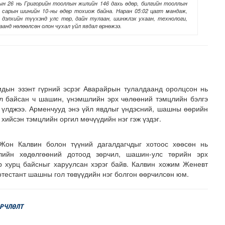
н 26 нь Григорийн тооллын жилийн 146 дахь өдөр, билгийн тооллын
 сарын шинийн 10-ны өдөр тохиож байна. Наран 05:02 цагт мандаж,
р дэлхийн түүхэнд улс төр, дайн тулаан, шинжлэх ухаан, технологи,
аанд нөлөөлсөн олон чухал үйл явдал өрнөжээ.
дын эзэнт гүрний эсрэг Аварайрын тулалдаанд оролцсон нь
сланд 8 улсаас 35 хүүхэд амрахаар иржээ
ал байсан ч шашин, үнэмшлийн эрх чөлөөний тэмцлийн бэлгэ
д үлджээ. Арменчууд энэ үйл явдлыг үндэсний, шашны өөрийн
 хийсэн тэмцлийн оргил мөчүүдийн нэг гэж үздэг.
Жон Калвин болон түүний дагалдагчдыг хотоос хөөсөн нь
лийн хөдөлгөөний дотоод зөрчил, шашин-улс төрийн эрх
 хурц байсныг харуулсан хэрэг байв. Калвин хожим Женевт
ротестант шашны гол төвүүдийн нэг болгон өөрчилсөн юм.
ӨРЧЛӨЛТ