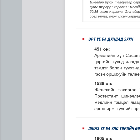
Өнөөдөр буюу тавдугаар сары
зуны тэргүүн харагчин могой
20:36 цагт жаргана. Энэ өдө
соёл урлаг, олон улсын харилц
ЭРТ ҮЕ БА ДУНДАД ЗУУН
451 он:
Арменийн хүч Сасани
Европ дахь "Монгол гэр" зу
цэргийн хувьд ялагд
тэмдэг болон түүхэн
гэсэн оршихуйн төлөө
1538 он:
Женевийн захиргаа 
Протестант шинэчлэ
мэдлийн тэмцэл ямар
эргэн ирж, түүнийг п
ШИНЭ ҮЕ БА УЛС ТӨРИЙН Ө
1805 он: