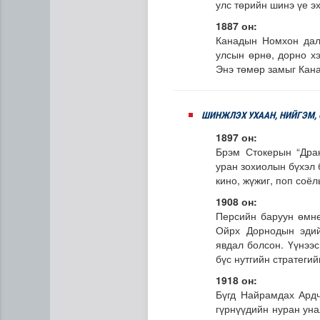
улс төрийн шинэ үе э
1887 он:
Канадын Номхон дала
улсын өрнө, дорно хэ
Энэ төмөр замыг Кана
ШИНЖЛЭХ УХААН, НИЙГЭМ,
1897 он:
Брэм Стокерын “Дра
уран зохиолын бүхэл 
кино, жүжиг, поп соё
1908 он:
Персийн баруун өмнө
Ойрх Дорнодын эдийн
явдал болсон. Үүнээс
бүс нутгийн стратегий
1918 он:
Бүгд Найрамдах Ардч
гүрнүүдийн нуран уна