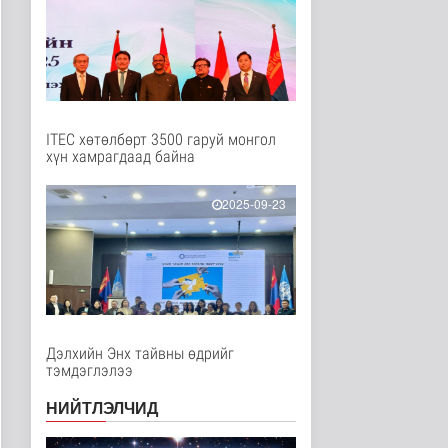
Танин мэдэхүй
2 цаг 45 минутын өмнө
МҮОНРТ-ийн Үндэсний
зөвлөлийн даргаар
Н.Монсор д..
Нийгэм
2 цаг 49 минутын өмнө
ITEC хөтөлбөрт 3500 гаруй монгол
хүн хамрагдаад байна
АНУ полисиликон
бүтээгдэхүүнд 15
хувийн тариф но..
2025-09-23
Дэлхийд
2 цаг 54 минутын өмнө
Торгоны замын цуваа
6000 гаруй километр
зам туул..
Байгаль орчин
2 цаг 58 минутын өмнө
Дэлхийн Энх тайвны өдрийг
тэмдэглэлээ
"ДЦС-3” ТӨХК-ийн нэн
шаардлагатай
НИЙТЛЭЛЧИД
“Турбингенерат..
Улс төр