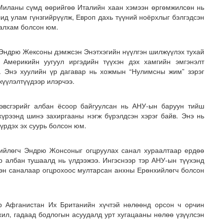
иланы сүмд өөрийгөө Италийн хаан хэмээн өргөмжилсөн нь
д улам гүнзгийрүүлж, Европ дахь түүний ноёрхлыг бэлгэдсэн
 алхам болсон юм.
Эндрю Жексоны дэмжсэн Энэтхэгийн нүүлгэн шилжүүлэх тухай
 Америкийн уугуул иргэдийн түүхэн дэх хамгийн эмгэнэлт
. Энэ хуулийн үр дагавар нь хожмын “Нулимсны жим” зэрэг
үүлэлтүүдээр илэрчээ.
эвсгэрийг албан ёсоор байгуулсан нь АНУ-ын баруун тийш
хүрээнд шинэ захиргааны нэгж бүрэлдсэн хэрэг байв. Энэ нь
рдэх эх суурь болсон юм.
ийлөгч Эндрю Жонсоныг огцруулах санал хураалтаар ердөө
р албан тушаалд нь үлдээжээ. Ингэснээр тэр АНУ-ын түүхэнд
эн саналаар огцрохоос мултарсан анхны Ерөнхийлөгч болсон
р Афганистан Их Британийн хүчтэй нөлөөнд орсон ч орчин
ил, гадаад бодлогын асуудалд урт хугацааны нөлөө үзүүлсэн