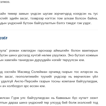
хэлжээ.
йн төмөр замын үндсэн шугам зорчигчдод нээгдсэн нь тус
сгийг эдийн засаг, тээврээр нэгтгэх том алхам болсон байна.
дын үндэсний бүтээн байгуулалтын бэлгэ тэмдэг гэж үздэг.
 СОЁЛ
кула” роман хэвлэгдэн гарснаар аймшгийн болон вампирын
бүтэн шинэ урсгалд хүчтэй нөлөө үзүүлжээ. Энэ бүтээл хожмын
лын хамгийн танигдсан дүрүүдийн нэгийг төрүүлсэн юм.
д хэсгийн Масжед Солейман орчимд газрын тос илэрсэн нь
 засаг, геополитикийн түүхийг үндсээр нь өөрчилсөн үйл
 удалгүй Англо-Персийн газрын тосны компани байгуулагдаж,
н ач холбогдол эрс өссөн юм.
илсан Гүрж улс байгуулагдсан нь Кавказын бүс нутагт эзэнт
лтын дараа шинэ үндэсний төр улсууд бий болж эхэлсний тод