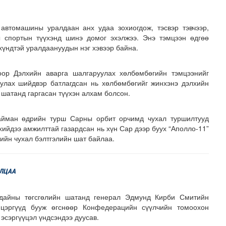
автомашины уралдаан анх удаа зохиогдож, тэсвэр тэвчээр,
 спортын түүхэнд шинэ домог эхэлжээ. Энэ тэмцээн өдгөө
хүндтэй уралдаануудын нэг хэвээр байна.
оор Дэлхийн аварга шалгаруулах хөлбөмбөгийн тэмцээнийг
уулах шийдвэр батлагдсан нь хөлбөмбөгийг жинхэнэ дэлхийн
шатанд гаргасан түүхэн алхам болсон.
найман өдрийн турш Сарны орбит орчимд чухал туршилтууд
хийдээ амжилттай газардсан нь хүн Сар дээр буух “Аполло-11”
ийн чухал бэлтгэлийн шат байлаа.
ИЛЦАА
дайны төгсгөлийн шатанд генерал Эдмунд Кирби Смитийн
цэргүүд бууж өгснөөр Конфедерацийн сүүлчийн томоохон
 эсэргүүцэл үндсэндээ дуусав.