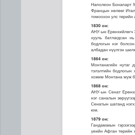
Наполеон Бонапарт М
Францын нөлөөг Итали
томоохон улс төрийн
1830 он:
АНУ-ын Ерөнхийлөгч 
хууль батлагдсан нь
бодлогын нэг болсон
албадан нүүлгэн шилж
1864 он:
Монтанагийн нутаг д
тэлэлтийн бодлогын 
хожим Монтана муж бү
1868 он:
АНУ-ын Сенат Ерөнх
нэг саналын зөрүүгээ
Сенатын шатанд нэгх
юм.
1879 он:
Гандамакын гэрээгээ
үеийн Афган төрийн х