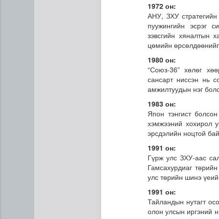
1972 он:
АНУ, ЗХУ стратегийн 
пуужингийн эсрэг с
зэвсгийн хяналтын х
цөмийн өрсөлдөөнийг 
1980 он:
“Союз-36” хөлөг хө
сансарт ниссэн нь с
амжилтуудын нэг бол
1983 он:
Япон тэнгист болсон
хэмжээний хохирол у
эрсдэлийн ноцтой бай
1991 он:
Гүрж улс ЗХУ-аас са
Гамсахурдиаг төрийн 
улс төрийн шинэ үеий
1991 он:
Тайландын нутагт осо
олон улсын иргэний н