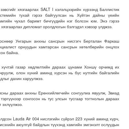
зэвсгийг хязгаарлах SALT I хэлэлцээрийн хүрээнд Баллистик
истемийн тухай гэрээ байгуулсан нь Хүйтэн дайны үеийн
амгийн чухал баримт бичгүүдийн нэг болсон юм. Энэ гэрээ
хязгаарлах дипломат оролдлогын бэлгэдэл хэвээр үлджээ.
өрснөөр Унгарын анхны сансрын нисгэгч Берталан Фаркаш
оциалист орнуудын хамтарсан сансрын хөтөлбөрийн онцлох
сон байна.
 хүчтэй газар хөдлөлтийн дараах цүнами Хоншү орчимд их
чруулж, олон хүний аминд хүрсэн нь бүс нутгийн байгалийн
длыг дахин харуулжээ.
лсны дараах анхны Ерөнхийлөгчийн сонгуулиа явуулж, Звиад
тэргүүнээр сонгосон нь тус улсын тусгаар тогтнолын дараах
г эхлүүлжээ.
лдсон Lauda Air 004 нислэгийн сүйрэл 223 хүний аминд хүрч,
исэхийн аюулгүй байдлын түүхэнд хамгийн эмгэнэлт ослуудын