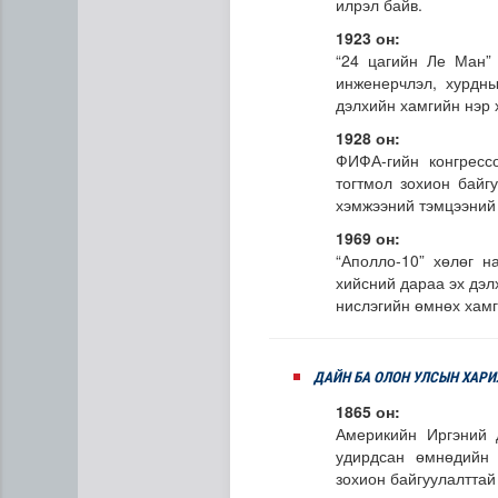
илрэл байв.
1923 он:
“24 цагийн Ле Ман” 
инженерчлэл, хурдны
дэлхийн хамгийн нэр 
1928 он:
ФИФА-гийн конгресс
тогтмол зохион байг
хэмжээний тэмцээний 
1969 он:
“Аполло-10” хөлөг 
хийсний дараа эх дэл
нислэгийн өмнөх хамг
ДАЙН БА ОЛОН УЛСЫН ХАР
1865 он:
Америкийн Иргэний 
удирдсан өмнөдийн 
зохион байгуулалттай