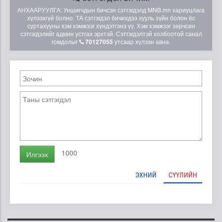
АНХААРУУЛГА: Уншигчдын бичсэн сэтгэгдэлд MNB.mn хариуцлага
хүлээхгүй болно. ТА сэтгэгдэл бичихдээ хууль зүйн болон ёс
суртахууны хэм хэмжээг хүндэтгэнэ үү. Хэм хэмжээг зөрчсөн
сэтгэгдэлийг админ устгах эрхтэй. Сэтгэгдэлтэй холбоотой санал
гомдолыг
70127055
утсаар хүлээн авна.
1000
Илгээх
ЭХНИЙ
СҮҮЛИЙН