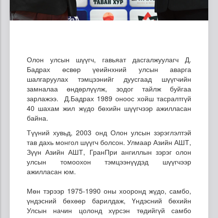
Олон улсын шүүгч, гавьяат дасгалжуулагч Д.
Бадрах өсвөр үеийнхний улсын аварга
шалгаруулах тэмцээнийг дуусгаад шүүгчийн
замналаа өндөрлүүлж, зодог тайлж буйгаа
зарлажээ. Д.Бадрах 1989 оноос хойш тасралтгүй
40 шахам жил жүдо бөхийн шүүгчээр ажилласан
байна.
Түүний хувьд, 2003 онд Олон улсын зэрэглэлтэй
тав дахь монгол шүүгч болсон. Улмаар Азийн АШТ,
Зүүн Азийн АШТ, ГранПри ангиллын зэрэг олон
улсын томоохон тэмцээнүүдэд шүүгчээр
ажилласан юм.
Мөн тэрээр 1975-1990 оны хооронд жүдо, самбо,
үндэсний бөхөөр барилдаж, Үндэсний бөхийн
Улсын начин цолонд хүрсэн төдийгүй самбо