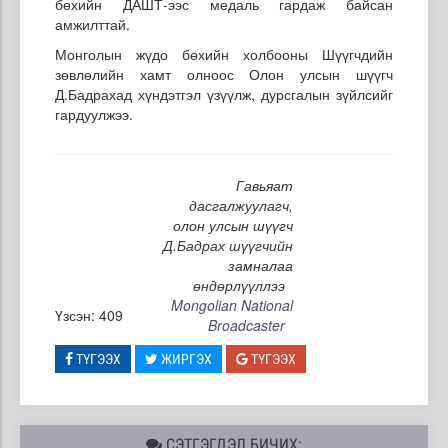
бөхийн ДАШТ-ээс медаль гардаж байсан
амжилттай.
Монголын жүдо бөхийн холбооны Шүүгчдийн
зөвлөлийн хамт олноос Олон улсын шүүгч
Д.Бадрахад хүндэтгэл үзүүлж, дурсгалын зүйлсийг
гардуулжээ.
Гавьяат
дасгалжуулагч,
олон улсын шүүгч
Д.Бадрах шүүгчийн
замналаа
өндөрлүүллээ
Mongolian National
Үзсэн: 409
Broadcaster
ТҮГЭЭХ
ЖИРГЭХ
ТҮГЭЭХ
СЭТГЭГДЭЛ БИЧИХ: