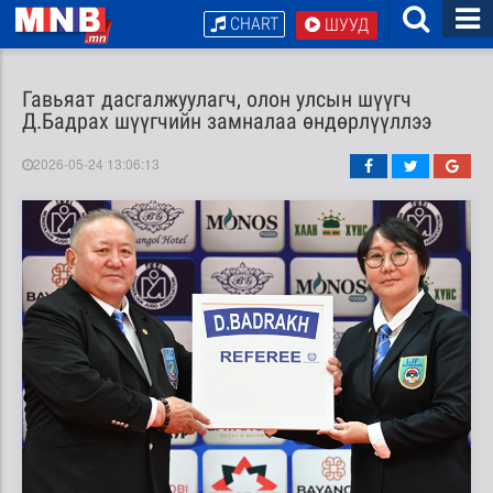
CHART
ШУУД
Гавьяат дасгалжуулагч, олон улсын шүүгч
Д.Бадрах шүүгчийн замналаа өндөрлүүллээ
2026-05-24 13:06:13