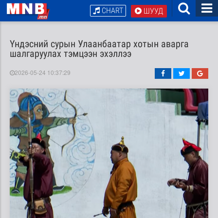
CHART
ШУУД
Үндэсний сурын Улаанбаатар хотын аварга
шалгаруулах тэмцээн эхэллээ
2026-05-24 10:37:29