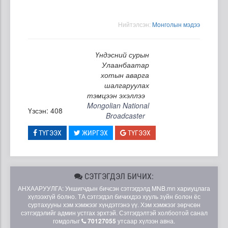
Нийтэлсэн:
Moнголын мэдээ
Үндэсний сурын
Улаанбаатар
хотын аварга
шалгаруулах
тэмцээн эхэллээ
Mongolian National
Үзсэн: 408
Broadcaster
ТҮГЭЭХ
ЖИРГЭХ
ТҮГЭЭХ
СЭТГЭГДЭЛ БИЧИХ:
АНХААРУУЛГА: Уншигчдын бичсэн сэтгэгдэлд MNB.mn хариуцлага
хүлээхгүй болно. ТА сэтгэгдэл бичихдээ хууль зүйн болон ёс
суртахууны хэм хэмжээг хүндэтгэнэ үү. Хэм хэмжээг зөрчсөн
сэтгэгдэлийг админ устгах эрхтэй. Сэтгэгдэлтэй холбоотой санал
гомдолыг
70127055
утсаар хүлээн авна.