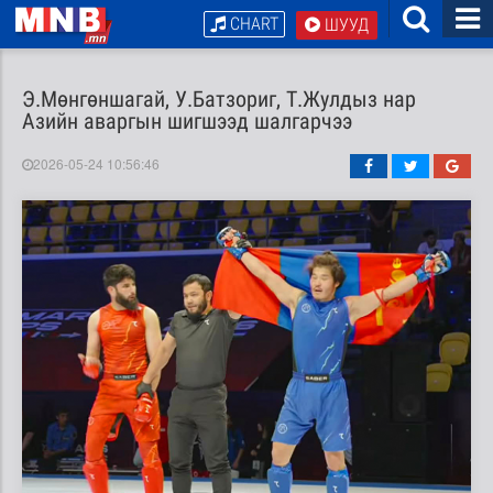
CHART
ШУУД
Э.Мөнгөншагай, У.Батзориг, Т.Жулдыз нар
Азийн аваргын шигшээд шалгарчээ
2026-05-24 10:56:46