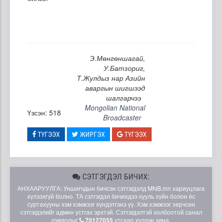
Э.Мөнгөншагай,
У.Батзориг,
Т.Жулдыз нар Азийн
аваргын шигшээд
шалгарчээ
Mongolian National
Үзсэн: 518
Broadcaster
ТҮГЭЭХ
ЖИРГЭХ
ТҮГЭЭХ
СЭТГЭГДЭЛ БИЧИХ:
АНХААРУУЛГА: Уншигчдын бичсэн сэтгэгдэлд MNB.mn хариуцлага
хүлээхгүй болно. ТА сэтгэгдэл бичихдээ хууль зүйн болон ёс
суртахууны хэм хэмжээг хүндэтгэнэ үү. Хэм хэмжээг зөрчсөн
сэтгэгдэлийг админ устгах эрхтэй. Сэтгэгдэлтэй холбоотой санал
гомдолыг
70127055
утсаар хүлээн авна.