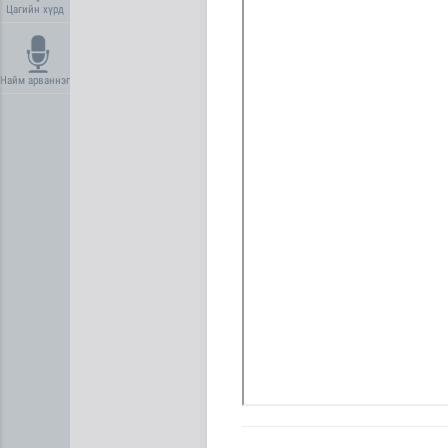
Цагийн хүрд
Найм арваннэг
Эрсдэл мэдэгдэх цэсэд хүү