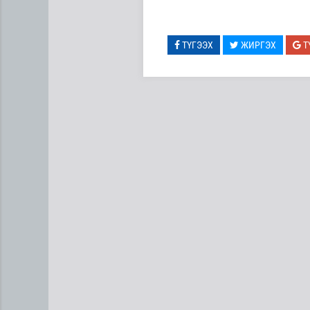
ТҮГЭЭХ
ЖИРГЭХ
Т
Монголын авто замын талаа