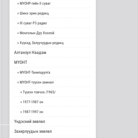
» МҮОНР-гийн II суваг
» Шинэ эрин редакц
» III суваг Р3 радио
» Монголын Дуу Хоолой
» Хүүхэд, Залуучуудын редакц
Алтанзул Наадам
МҮОНТ
» МҮОНТ-Танилцуулга
» МҮОНТ-түүхэн замнал
» Түүхэн товчоо /1965/
» 1977-1987 он
» 1987-1997 он
Үндэсний зөвлөл
Захирлуудын зөвлөл