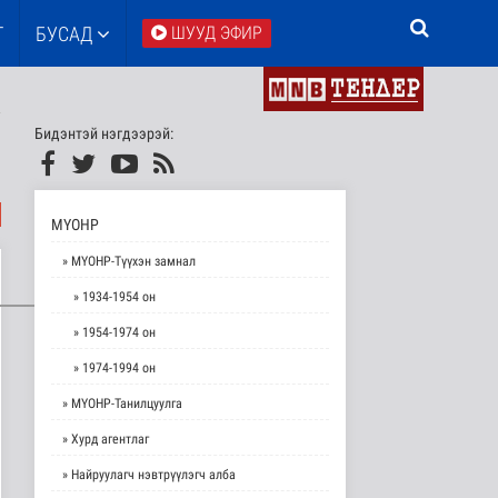
Т
БУСАД
ШУУД ЭФИР
Бидэнтэй нэгдээрэй:
МҮОНР
» МҮОНР-Түүхэн замнал
» 1934-1954 он
» 1954-1974 он
» 1974-1994 он
» МҮОНР-Танилцуулга
» Хурд агентлаг
» Найруулагч нэвтрүүлэгч алба