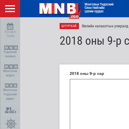
Өвлийн халаалтын улиралд 
ШУУРХАЙ:
8-р сар 6
Пүрэв
2018 оны 9-р 
Үндэсний
телевиз
Монголын
2018 оны 9-р сар
мэдээ
Монголын
Үндэсний
радио