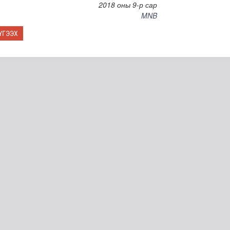
2018 оны 9-р сар
MNB
ҮГЭЭХ
с илүү хувь нь 13-аас дээш жилийн насжилттай