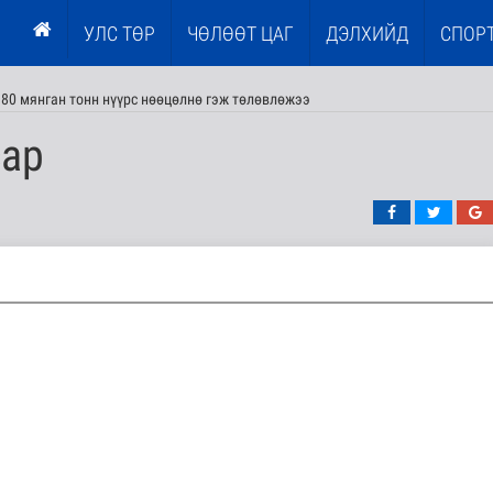
УЛС ТӨР
ЧӨЛӨӨТ ЦАГ
ДЭЛХИЙД
СПОР
80 мянган тонн нүүрс нөөцөлнө гэж төлөвлөжээ
сар