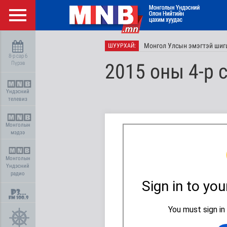
Монгол Улсын эмэгтэй шигш
ШУУРХАЙ:
8-р сар 6
Пүрэв
2015 оны 4-р 
Үндэсний
телевиз
Монголын
мэдээ
Монголын
Үндэсний
радио