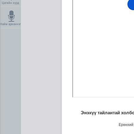
Цагийн хүрд
Найм арваннэг
Энэ сарын 15-наас эхэлж тэ
Энэхүү тайлантай холбо
Ерөнхий 