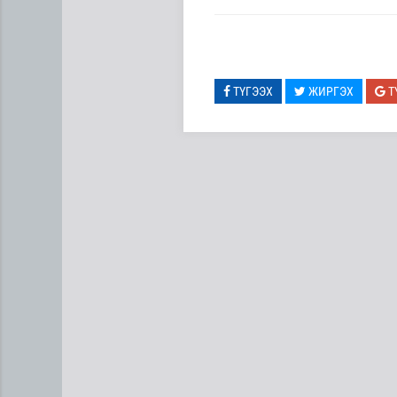
ТҮГЭЭХ
ЖИРГЭХ
Т
Хэт халууны улмаас Токиог