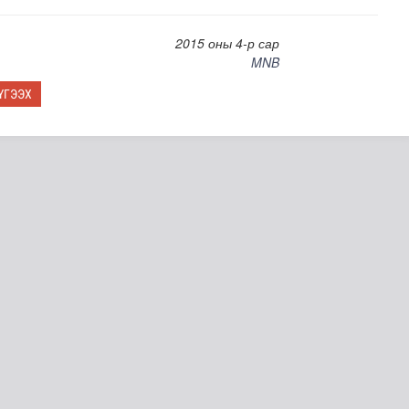
2015 оны 4-р сар
MNB
ҮГЭЭХ
ийн амьтны хүрээлэнд гурван арслан үхжээ