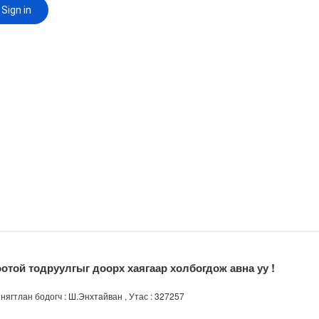
эврийн хэрэгслийн улсын дугаарын тэгш, сондгой ангил..
отой тодруулгыг доорх хаягаар холбогдож авна уу !
нягтлан бодогч :
Ш.Энхтайван , Утас : 327257