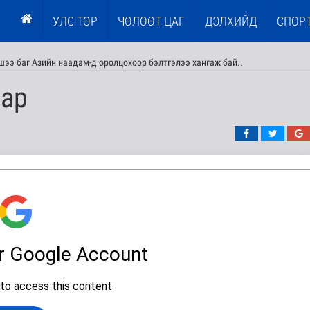
УЛС ТӨР
ЧӨЛӨӨТ ЦАГ
ДЭЛХИЙД
СПОР
ээ баг Азийн наадам-д оролцохоор бэлтгэлээ хангаж бай..
сар