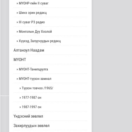
» МҮОНР-гийн II суваг
» Шинэ эрин редакц
» III суваг Р3 радио
» Монголын Дуу Хоолой
» Хүүхэд, Залуучуудын редакц
Алтанзул Наадам
МҮОНТ
» МҮОНТ-Танилцуулга
» МҮОНТ-түүхэн замнал
» Түүхэн товчоо /1965/
» 1977-1987 он
» 1987-1997 он
Үндэсний зөвлөл
Захирлуудын зөвлөл