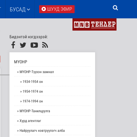
Т
БУСАД
ШУУД ЭФИР
Бидэнтэй нэгдээрэй:
МҮОНР
» МҮОНР-Түүхэн замнал
» 1934-1954 он
» 1954-1974 он
» 1974-1994 он
» МҮОНР-Танилцуулга
» Хурд агентлаг
» Найруулагч нэвтрүүлэгч алба