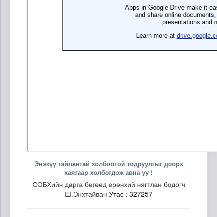
Энэхүү тайлантай холбоотой тодруулгыг доорх
хаягаар холбогдож авна уу !
СОБХийн дарга бөгөөд ерөнхий нягтлан бодогч
Ш.Энхтайван
Утас : 327257