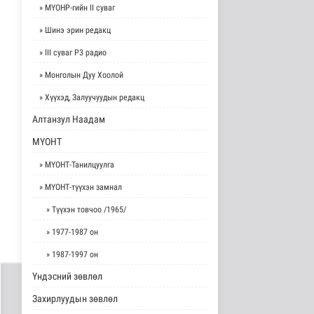
» МҮОНР-гийн II суваг
» Шинэ эрин редакц
» III суваг Р3 радио
» Монголын Дуу Хоолой
» Хүүхэд, Залуучуудын редакц
Алтанзул Наадам
МҮОНТ
» МҮОНТ-Танилцуулга
» МҮОНТ-түүхэн замнал
» Түүхэн товчоо /1965/
» 1977-1987 он
» 1987-1997 он
Үндэсний зөвлөл
Захирлуудын зөвлөл