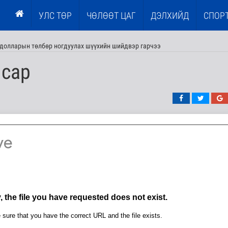
УЛС ТӨР
ЧӨЛӨӨТ ЦАГ
ДЭЛХИЙД
СПОР
.долларын төлбөр ногдуулах шүүхийн шийдвэр гарчээ
 сар