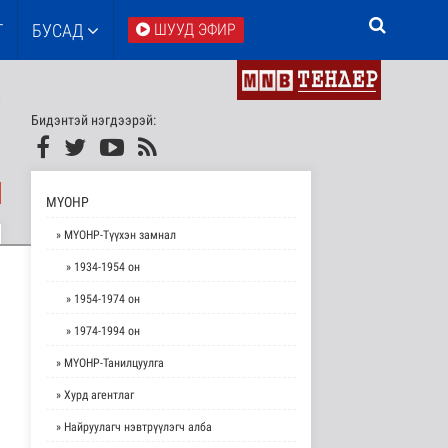
Т
БУСАД
ШУУД ЭФИР
Бидэнтэй нэгдээрэй:
МҮОНР
» МҮОНР-Түүхэн замнал
» 1934-1954 он
» 1954-1974 он
» 1974-1994 он
» МҮОНР-Танилцуулга
» Хурд агентлаг
» Найруулагч нэвтрүүлэгч алба