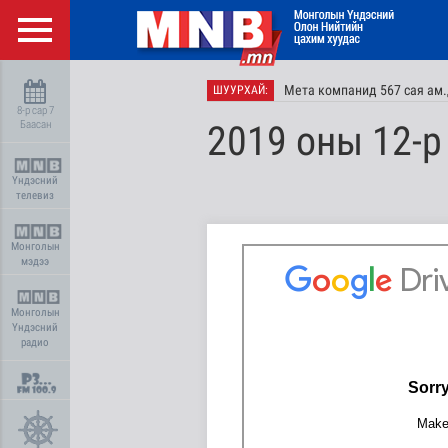
Мета компанид 567 сая ам
ШУУРХАЙ:
8-р сар 7
Баасан
2019 оны 12-р
Үндэсний
телевиз
Монголын
мэдээ
Монголын
Үндэсний
радио