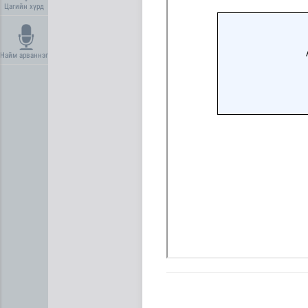
Цагийн хүрд
Найм арваннэг
Ирэх 10 хоногт цаг агаар я