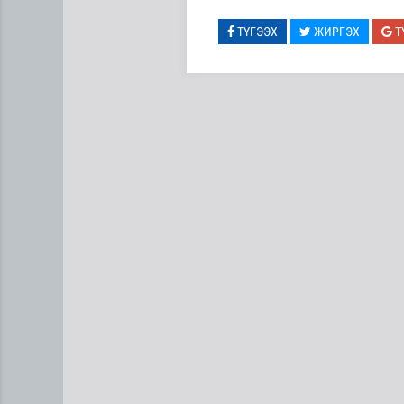
ТҮГЭЭХ
ЖИРГЭХ
Т
“Нүүрс пиролизийн үйлдвэр”