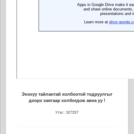
Энэхүү тайлантай холбоотой тодруулгыг
доорх хаягаар холбогдож авна уу !
Утас : 327257