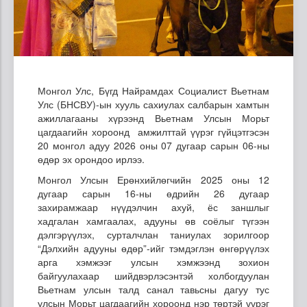
Монгол Улс, Бүгд Найрамдах Социалист Вьетнам
Улс (БНСВУ)-ын хууль сахиулах салбарын хамтын
ажиллагааны хүрээнд Вьетнам Улсын Морьт
цагдаагийн хороонд амжилттай үүрэг гүйцэтгэсэн
20 монгол адуу 2026 оны 07 дугаар сарын 06-ны
өдөр эх орондоо ирлээ.
Монгол Улсын Ерөнхийлөгчийн 2025 оны 12
дугаар сарын 16-ны өдрийн 26 дугаар
захирамжаар нүүдэлчин ахуй, ёс заншлыг
хадгалан хамгаалах, адууны өв соёлыг түгээн
дэлгэрүүлэх, сурталчлан таниулах зорилгоор
“Дэлхийн адууны өдөр”-ийг тэмдэглэн өнгөрүүлэх
арга хэмжээг улсын хэмжээнд зохион
байгуулахаар шийдвэрлэсэнтэй холбогдуулан
Вьетнам улсын талд санал тавьсны дагуу тус
улсын Морьт цагдаагийн хороонд нэр төртэй үүрэг