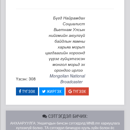
Бүгд Найрамдах
Социалист
Вьетнам Улсын
нийгмийн аюулгүй
байдлын яамны
харьяа морьт
цагдаагийн хороонд
үүрэг гүйцэтгэсэн
монгол морьд эх
орондоо ирлээ
Mongolian National
Үзсэн: 308
Broadcaster
ТҮГЭЭХ
ЖИРГЭХ
ТҮГЭЭХ
СЭТГЭГДЭЛ БИЧИХ:
АНХААРУУЛГА: Уншигчдын бичсэн сэтгэгдэлд MNB.mn хариуцлага
хүлээхгүй болно. ТА сэтгэгдэл бичихдээ хууль зүйн болон ёс