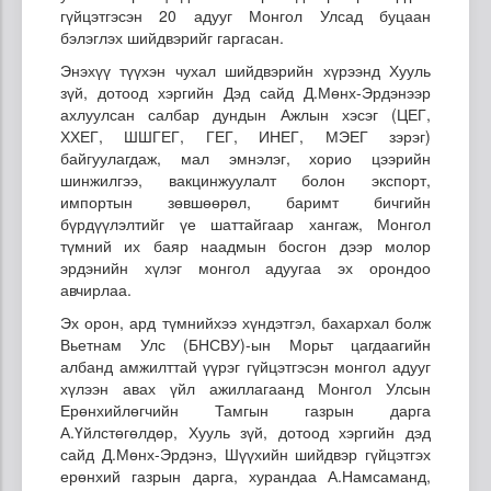
гүйцэтгэсэн 20 адууг Монгол Улсад буцаан
бэлэглэх шийдвэрийг гаргасан.
Энэхүү түүхэн чухал шийдвэрийн хүрээнд Хууль
зүй, дотоод хэргийн Дэд сайд Д.Мөнх-Эрдэнээр
ахлуулсан салбар дундын Ажлын хэсэг (ЦЕГ,
ХХЕГ, ШШГЕГ, ГЕГ, ИНЕГ, МЭЕГ зэрэг)
байгуулагдаж, мал эмнэлэг, хорио цээрийн
шинжилгээ, вакцинжуулалт болон экспорт,
импортын зөвшөөрөл, баримт бичгийн
бүрдүүлэлтийг үе шаттайгаар хангаж, Монгол
түмний их баяр наадмын босгон дээр молор
эрдэнийн хүлэг монгол адуугаа эх орондоо
авчирлаа.
Эх орон, ард түмнийхээ хүндэтгэл, бахархал болж
Вьетнам Улс (БНСВУ)-ын Морьт цагдаагийн
албанд амжилттай үүрэг гүйцэтгэсэн монгол адууг
хүлээн авах үйл ажиллагаанд Монгол Улсын
Ерөнхийлөгчийн Тамгын газрын дарга
А.Үйлстөгөлдөр, Хууль зүй, дотоод хэргийн дэд
сайд Д.Мөнх-Эрдэнэ, Шүүхийн шийдвэр гүйцэтгэх
ерөнхий газрын дарга, хурандаа А.Намсаманд,