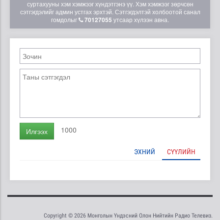
суртахууны хэм хэмжээг хүндэтгэнэ үү. Хэм хэмжээг зөрчсөн
сэтгэгдэлийг админ устгах эрхтэй. Сэтгэгдэлтэй холбоотой санал
гомдолыг
70127055
утсаар хүлээн авна.
1000
Илгээх
ЭХНИЙ
СҮҮЛИЙН
Copyright © 2026 Монголын Үндэсний Олон Нийтийн Радио Телевиз.