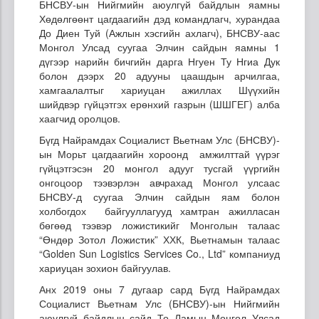
БНСВУ-ын Нийгмийн аюулгүй байдлын яамны
Хөдөлгөөнт цагдаагийн дэд командлагч, хурандаа
До Диен Туй (Ажлын хэсгийн ахлагч), БНСВУ-аас
Монгол Улсад суугаа Элчин сайдын яамны 1
дүгээр нарийн бичгийн дарга Нгуен Ту Нгиа Дук
болон дээрх 20 адууны цаашдын арчилгаа,
хамгаалалтыг хариуцан ажиллах Шүүхийн
шийдвэр гүйцэтгэх ерөнхий газрын (ШШГЕГ) алба
хаагчид оролцов.
Бүгд Найрамдах Социалист Вьетнам Улс (БНСВУ)-
ын Морьт цагдаагийн хороонд амжилттай үүрэг
гүйцэтгэсэн 20 монгол адууг тусгай үүргийн
онгоцоор тээвэрлэн авчрахад Монгол улсаас
БНСВУ-д суугаа Элчин сайдын яам болон
холбогдох байгууллагууд хамтран ажилласан
бөгөөд тээвэр ложистикийг Монголын талаас
“Өндөр Зотол Ложистик” ХХК, Вьетнамын талаас
“Golden Sun Logistics Services Co., Ltd” компаниуд
хариуцан зохион байгуулав.
Анх 2019 оны 7 дугаар сард Бүгд Найрамдах
Социалист Вьетнам Улс (БНСВУ)-ын Нийгмийн
аюулгүй байдлын сайд То Ламын Монгол Улсад