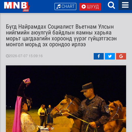
CHART
ШУУД
Бүгд Найрамдах Социалист Вьетнам Улсын
нийгмийн аюулгүй байдлын яамны харьяа
морьт цагдаагийн хороонд үүрэг гүйцэтгэсэн
монгол морьд эх орондоо ирлээ
2026-07-07 15:09:16