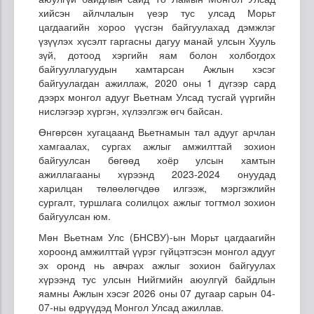
хийсэн айлчлалын үеэр тус улсад Морьт
цагдаагийн хороо үүсгэн байгуулахад дэмжлэг
үзүүлэх хүсэлт гаргасны дагуу манай улсын Хууль
зүй, дотоод хэргийн яам болон холбогдох
байгууллагуудын хамтарсан Ажлын хэсэг
байгуулагдан ажиллаж, 2020 оны 1 дүгээр сард
дээрх монгол адууг Вьетнам Улсад тусгай үүргийн
нислэгээр хүргэн, хүлээлгэж өгч байсан.
Өнгөрсөн хугацаанд Вьетнамын тал адууг арчлан
хамгаалах, сургах ажлыг амжилттай зохион
байгуулсан бөгөөд хоёр улсын хамтын
ажиллагааны хүрээнд 2023-2024 онуудад
харилцан төлөөлөгчдөө илгээж, мэргэжлийн
сургалт, туршлага солилцох ажлыг тогтмол зохион
байгуулсан юм.
Мөн Вьетнам Улс (БНСВУ)-ын Морьт цагдаагийн
хороонд амжилттай үүрэг гүйцэтгэсэн монгол адууг
эх оронд нь авчрах ажлыг зохион байгуулах
хүрээнд тус улсын Нийгмийн аюулгүй байдлын
яамны Ажлын хэсэг 2026 оны 07 дугаар сарын 04-
07-ны өдрүүдэд Монгол Улсад ажиллав.