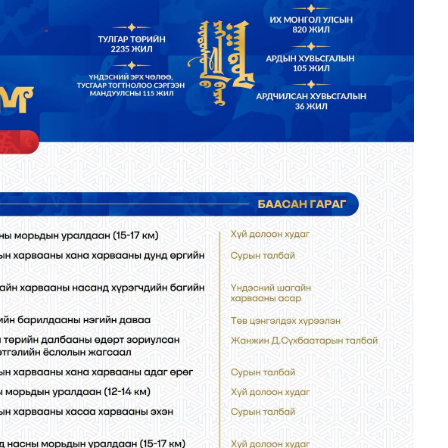
шөнөдөө 21 хэм дулаан