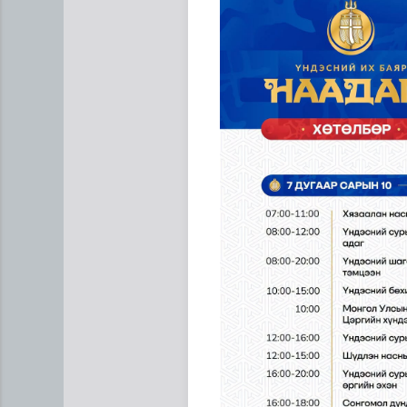
ЦАГ АГААР: Улаанбаатарт 