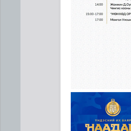
Хүүхдийн эрүүл, аюулгүй ор