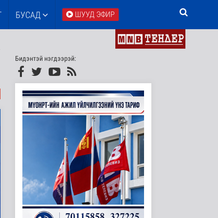
Т
БУСАД
ШУУД ЭФИР
Бидэнтэй нэгдээрэй: