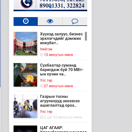
Хүүхэд залуус, бизнес
эрхлэгчдийг дэмжих
инкубат..
Нийгэм
13 минутын өмнө
Сүхбаатар суманд
баригдаж буй 70 МВт-
ын хүчин ча..
Улс төр
27 минутын өмнө
Газрын тосны
агуулахууд эхнээсээ
ашиглалтад орох..
Улс төр
2 цаг 33 минутын өмнө
ЦАГ АГААР: