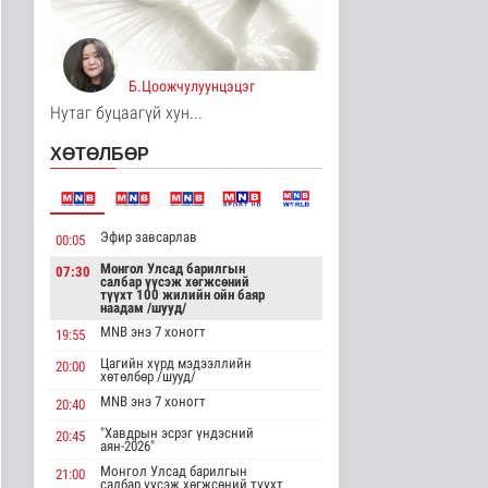
Явуулын төрийн
үйлчилгээгээр иргэд
жолооны болон..
Нийгэм
Б.Цоожчулуунцэцэг
8 цаг 4 минутын өмнө
Нутаг буцаагүй хун...
"Нүүдэлчдийн зан үйл,
ХӨТӨЛБӨР
баатарлаг тууль" эрдэм
шин..
Танин мэдэхүй
8 цаг 15 минутын өмнө
Эфир завсарлав
00:05
МҮОНРТ-ийн Үндэсний
зөвлөлийн даргаар
Монгол Улсад барилгын
07:30
салбар үүсэж хөгжсөний
Н.Монсор д..
түүхт 100 жилийн ойн баяр
Нийгэм
наадам /шууд/
8 цаг 19 минутын өмнө
MNB энэ 7 хоногт
19:55
Цагийн хүрд мэдээллийн
АНУ полисиликон
20:00
хөтөлбөр /шууд/
бүтээгдэхүүнд 15
хувийн тариф но..
MNB энэ 7 хоногт
20:40
Дэлхийд
"Хавдрын эсрэг үндэсний
20:45
8 цаг 24 минутын өмнө
аян-2026"
Монгол Улсад барилгын
21:00
Торгоны замын цуваа
салбар үүсэж хөгжсөний түүхт