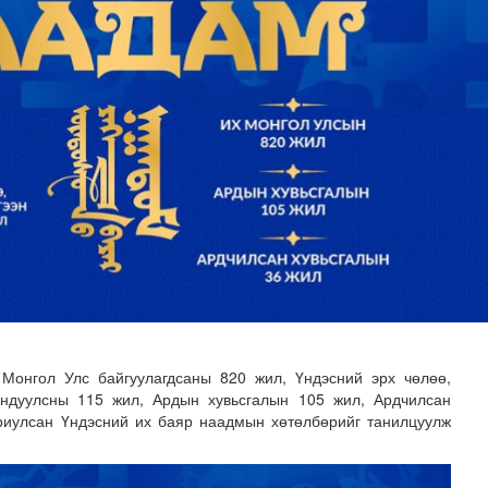
хнээсээ ашиглалтад ороход бэлэн болжээ
 Монгол Улс байгуулагдсаны 820 жил, Үндэсний эрх чөлөө,
мандуулсны 115 жил, Ардын хувьсгалын 105 жил, Ардчилсан
риулсан Үндэсний их баяр наадмын хөтөлбөрийг танилцуулж