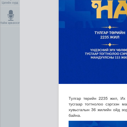
Цагийн хүрд
Найм арваннэг
Газрын тосны агуулахууд э
Тулгар төрийн 2235 жил, Их
тусгаар тогтнолоо сэргээн 
хувьсгалын 36 жилийн ойд зо
байна.