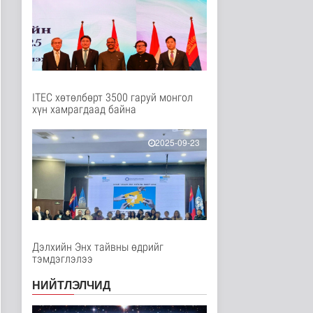
Нийгэм
5 цаг 50 минутын өмнө
Ерөнхий сайд БНХАУ-
аас сар бүр 12-15
мянган тонн..
Улс төр
5 цаг 56 минутын өмнө
ITEC хөтөлбөрт 3500 гаруй монгол
хүн хамрагдаад байна
Газар чөлөөлөлт, нөхөн
олговрын асуудлыг
хуулийн..
2025-09-23
Нийгэм
5 цаг 58 минутын өмнө
Бамбай хоншоорт
могойд хатгуулахаас
сэрэмжлээрэй
Эрүүл мэнд
7 цаг 6 минутын өмнө
Дэлхийн Энх тайвны өдрийг
тэмдэглэлээ
Ц.Идэрбат: Мал
эмнэлгийн салбарын
НИЙТЛЭЛЧИД
өрсөлдөх чадва..
Нийгэм