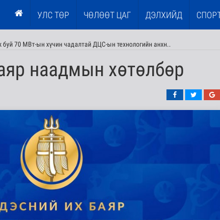
УЛС ТӨР
ЧӨЛӨӨТ ЦАГ
ДЭЛХИЙД
СПОР
 буй 70 МВт-ын хүчин чадалтай ДЦС-ын технологийн анхн..
баяр наадмын хөтөлбөр