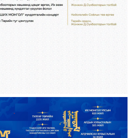
чинд суралцах нөхцөлийг бүрдүүлэх хүрээнд ДЭМБ-тай х..