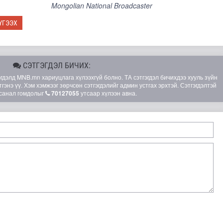
Mongolian National Broadcaster
ҮГЭЭХ
СЭТГЭГДЭЛ БИЧИХ:
элд MNB.mn хариуцлага хүлээхгүй болно. ТА сэтгэгдэл бичихдээ хууль зүйн
гэнэ үү. Хэм хэмжээг зөрчсөн сэтгэгдэлийг админ устгах эрхтэй. Сэтгэгдэлтэй
санал гомдолыг
70127055
утсаар хүлээн авна.
амыг өнөөдрөөс хааж, засварлана