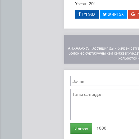
Үзсэн: 291
ТҮГЭЭХ
ЖИРГЭХ
Т
АНХААРУУЛГА: Уншигчдын бичсэн сэтгэгд
болон ёс суртахууны хэм хэмжээг хүндэт
холбоотой 
Монелийн гудамжны авто з
1000
Илгээх