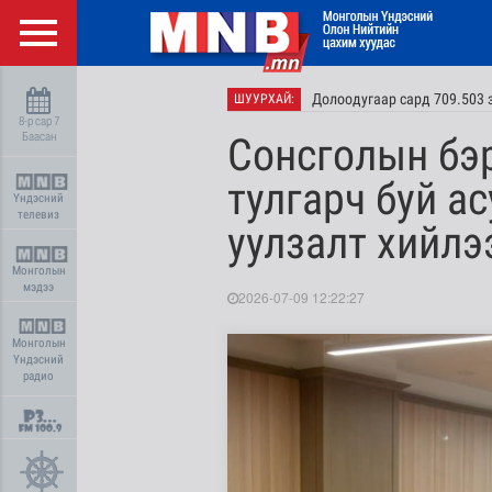
Долоодугаар сард 709.503 
ШУУРХАЙ:
8-р сар 7
Баасан
Сонсголын бэ
тулгарч буй а
Үндэсний
телевиз
уулзалт хийлэ
Монголын
мэдээ
2026-07-09 12:22:27
Монголын
Үндэсний
радио