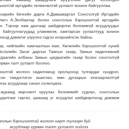
шээлтэй иргэдийн төлөөлөлтэй уулзалт зохион байгууллаа.
арийн бичгийн дарга А.Даваажаргал Сонсголгүй Иргэдийн
лөгч А.Энхбаатар болон сонсголын бэрхшээлтэй иргэдийн
ан. Тэрээр яам дангаар шийдвэрлэх боломжгүй асуудлуудыг
н байгууллагуудад уламжилж, хамтарсан уулзалтууд зохион
эхэд дэмжлэг үзүүлнэ гэдгээ илэрхийлсэн байна.
өр, нийгмийн хамгааллын яам, Хөгжлийн бэрхшээлтэй хүний
йслэлийн Засаг даргын Тамгын газар, Замын хөдөлгөөний
лэх үйлдвэр 34 МВт-ын хүчин чадалтайгаар ажиллана
гдаагийн албаны Замын цагдаагийн газар болон сонсголгүй
рван талт уулзалт боллоо.
ээлтэй жолооч хөдөлгөөнд оролцоход тулгардаг хүндрэл,
эсэн тэмдэглэгээ ашиглах, мөн дугаарын хязгаарлалтгүй
нгах асуудлаар санал солилцжээ.
 журамд өөрчлөлт оруулах боломжийг судлах, сонсголын
удалгааг гаргах, цаашид уг асуудлыг шийдвэрлэхэд дэмжиж
.
голын бэрхшээлтэй жолооч нарт тулгарч буй
асуудлаар гурван талт уулзалт хийлээ