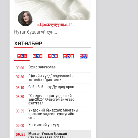
УБЦТС: Өнөөдөр
цахилгаан шугам
тоноглолд хийгдэх..
Нийгэм
4 цаг 42 минутын өмнө
Б.Цоожчулуунцэцэг
Нутаг буцаагүй хун...
ЦАГ АГААР:
Улаанбаатарт өдөртөө
ХӨТӨЛБӨР
30 хэм дулаан
Байгаль орчин
4 цаг 54 минутын өмнө
Эфир завсарлав
Монгол Улсын Төрийн
00:00
дуулал
“Цагийн хүрд” мэдээллийн
07:30
Энтертайнмент
хөтөлбөр /давталт/
5 цаг 39 минутын өмнө
Сайн байна уу Дундад орон
08:10
"Хавдрын эсрэг үндэсний
08:30
"Цагийн хүрд"
аян-2026" /Хөвсгөл аймгаас
бэлтгэв/
мэдээллийн хөтөлбөр
/2026.08.06/
Үндэсний бахархал: Мянганы
08:55
цаанаас олдсон хүннүгийн
Нийгэм
өв...
15 цаг 37 минутын өмнө
Хөгжилтэй үсгүүд
09:00
Даланзадгад хот 2028
Монгол Улсын Ерөнхий
09:55
онд шинэ ДЦС-тай
Сайдын ивээл дор ITF