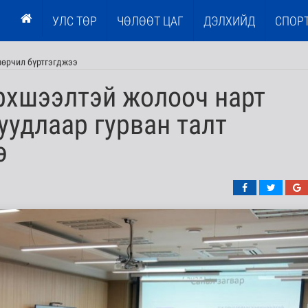
УЛС ТӨР
ЧӨЛӨӨТ ЦАГ
ДЭЛХИЙД
СПОР
зөрчил бүртгэгджээ
рхшээлтэй жолооч нарт
суудлаар гурван талт
э