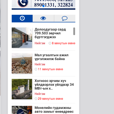
Долоодугаар сард
709.503 зөрчил
бүртгэгджээ
8 минутын өмнө
Нийгэм
Мал угаалгын ажил
үргэлжилж байна
Нийгэм
11 минутын өмнө
Хогноос эрчим хүч
үйлдвэрлэх үйлдвэр 34
МВт-ын х..
Нийгэм
29 минутын өмнө
Монелийн гудамжны
авто замыг өнөөдрөөс