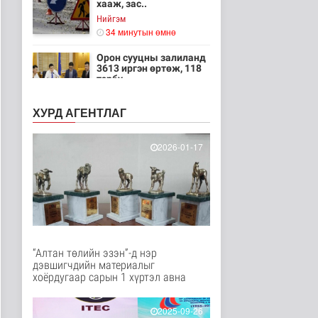
хааж, зас..
Нийгэм
34 минутын өмнө
Орон сууцны залиланд
3613 иргэн өртөж, 118
тэрбу..
Улс төр
50 минутын өмнө
ХУРД АГЕНТЛАГ
Цөмийн эрчим хүчний
хөрөнгө оруулалтыг
2026-01-17
2050 он х..
Дэлхийд
52 минутын өмнө
НТТТ: 11:00-16:00
цагийн хооронд
шаардлагагүй бо..
Эрүүл мэнд
“Алтан төлийн эзэн”-д нэр
1 цаг 10 минутын өмнө
дэвшигчдийн материалыг
хоёрдугаар сарын 1 хүртэл авна
Д.Нацагдоржийн
мэндэлсний 120
жилийн ойд зориулс..
2025-09-26