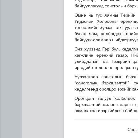
байгууллагууд сонсголын бэрх
Өмнө нь тус яамны Төрийн н
Үндэсний Холбооны ерөнхий
төлөөллийг хүлээн авч уулзс
бусад яам, холбогдох төрий
байгуулах замаар шийдвэрлүүл
Энэ хүрээнд Гэр бүл, хөдөлм
хөгжлийн ерөнхий газар, Ни
Хогноос эрчим хүч үйлдвэр
удирдлагын төв, Тээврийн ца
иргэдийн төлөөлөл оролцсон гу
Уулзалтаар сонсголын бэрхш
“сонсголын бэрхшээлтэй” г
хөдөлгөөнд оролцох эрхийг ха
Оролцогч талууд холбогдох
бэрхшээлтэй жолооч нарын с
ажиллахаа илэрхийлсэн байна
Сонс