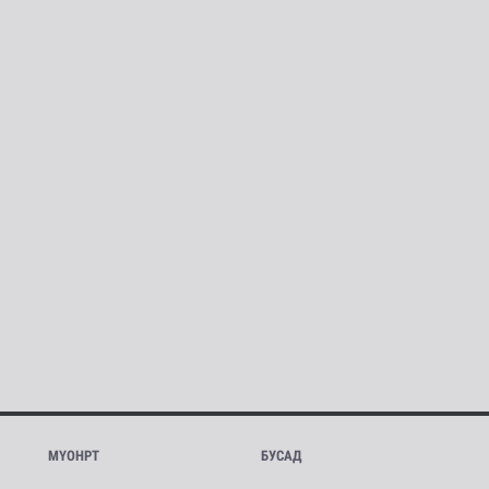
МҮОНРТ
БУСАД