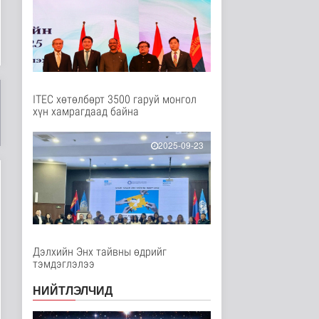
Танин мэдэхүй
1 цаг 16 минутын өмнө
Хүннүгийн язгууртны
оршуулгын дурсгалт
газрууд Ю..
Танин мэдэхүй
1 цаг 20 минутын өмнө
ITEC хөтөлбөрт 3500 гаруй монгол
хүн хамрагдаад байна
Манай улс Польш
улстай хөдөө аж ахуйн
салбарт өр..
2025-09-23
Улс төр
1 цаг 25 минутын өмнө
Одон орны судлаачид
нарны гадаргын
хамгийн өндөр..
Дэлхийд
1 цаг 28 минутын өмнө
Дэлхийн Энх тайвны өдрийг
тэмдэглэлээ
Боловсролын сайд
Л.Энх-Амгалан
НИЙТЛЭЛЧИД
"Pearson" компани..
Улс төр
2 цаг 33 минутын өмнө