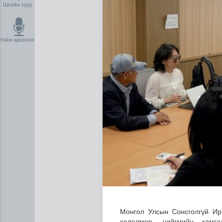
Цагийн хүрд
Найм арваннэг
Мал угаалгын ажил үргэлж
Монгол Улсын Сонсголгүй Ир
хөдөлмөр, нийгмийн хамг