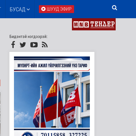
Т
БУСАД
ШУУД ЭФИР
Бидэнтэй нэгдээрэй: