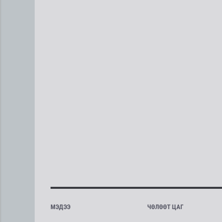
МЭДЭЭ
ЧӨЛӨӨТ ЦАГ