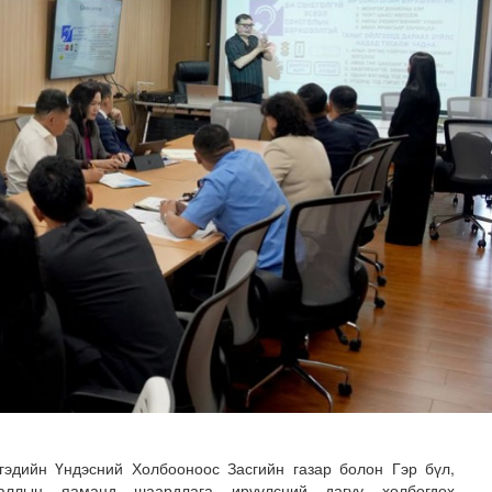
илж байна
гэдийн Үндэсний Холбооноос Засгийн газар болон Гэр бүл,
ааллын яаманд шаардлага ирүүлсний дагуу холбогдох