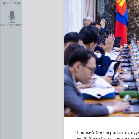
Цагийн хүрд
Найм арваннэг
Хүүхдийн эрүүл, аюулгүй ор
“Ерөнхий боловсролын сургуу
тухай” Засгийн газрын тогтоол 