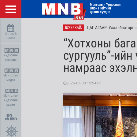
ЦАГ АГААР: Улаанбаатарт 
ШУУРХАЙ:
8-р сар 8
Бямба
“Хотхоны бага 
сургууль”-ийн
Үндэсний
телевиз
намраас эхэл
Монголын
мэдээ
2026-07-08 15:54:06
Монголын
Үндэсний
радио