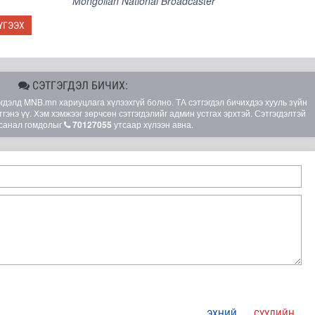
Mongolian National Broadcaster
ҮГЭЭХ
СЭТГЭГДЭЛ БИЧИХ:
элд MNB.mn хариуцлага хүлээхгүй болно. ТА сэтгэгдэл бичихдээ хууль зүйн
гэнэ үү. Хэм хэмжээг зөрчсөн сэтгэгдэлийг админ устгах эрхтэй. Сэтгэгдэлтэй
санал гомдолыг
70127055
утсаар хүлээн авна.
рт гүүр барьж байна
ЭХНИЙ
СҮҮЛИЙН