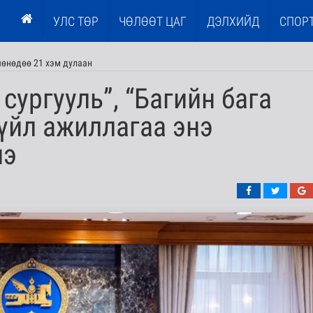
УЛС ТӨР
ЧӨЛӨӨТ ЦАГ
ДЭЛХИЙД
СПОР
шөнөдөө 21 хэм дулаан
сургууль”, “Багийн бага
 үйл ажиллагаа энэ
нэ