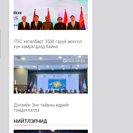
Нийгэм
4 цаг 18 минутын өмнө
Бамбай хоншоорт
могойд хатгуулахаас
сэрэмжлээрэй
Эрүүл мэнд
6 цаг 25 минутын өмнө
ITEC хөтөлбөрт 3500 гаруй монгол
хүн хамрагдаад байна
Ц.Идэрбат: Мал
эмнэлгийн салбарын
өрсөлдөх чадва..
2025-09-23
Нийгэм
7 цаг 34 минутын өмнө
Геологи, хайгуулын
салбарт “Oxus Metals
AI” комп..
Улс төр
7 цаг 49 минутын өмнө
Дэлхийн Энх тайвны өдрийг
тэмдэглэлээ
COP17 хурлын үеэр
"Нарантуул",
НИЙТЛЭЛЧИД
"Дүнжингарав" худ..
Нийгэм