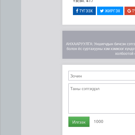
Үзсэн: 417
ТҮГЭЭХ
ЖИРГЭХ
Т
АНХААРУУЛГА: Уншигчдын бичсэн сэтгэгд
болон ёс суртахууны хэм хэмжээг хүндэт
холбоотой 
Туул гол дээгүүр 476 метр у
1000
Илгээх