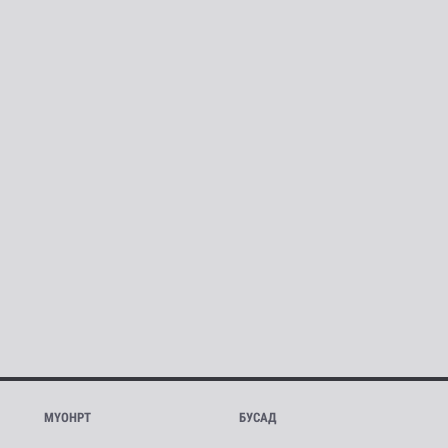
МҮОНРТ
БУСАД