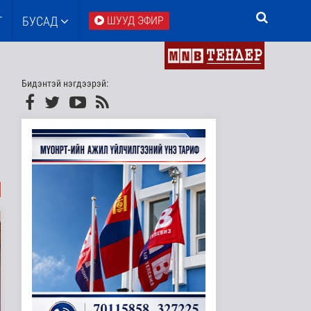
Т
БУСАД
ШУУД ЭФИР
Бидэнтэй нэгдээрэй: