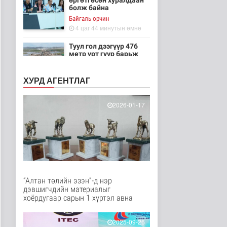
өргөтгөсөн хуралдаан
болж байна
Байгаль орчин
4 цаг 44 минутын өмнө
Туул гол дээгүүр 476
метр урт гүүр барьж
байна
Нийгэм
ХУРД АГЕНТЛАГ
4 цаг 59 минутын өмнө
Төслийн эхний 87 км-
2026-01-17
ээс цааш үргэлжлэх
хэсгүүдэд..
Нийгэм
4 цаг 9 минутын өмнө
Ерөнхий сайд БНХАУ-
аас сар бүр 12-15
мянган тонн..
“Алтан төлийн эзэн”-д нэр
Улс төр
дэвшигчдийн материалыг
4 цаг 15 минутын өмнө
хоёрдугаар сарын 1 хүртэл авна
Газар чөлөөлөлт, нөхөн
олговрын асуудлыг
2025-09-26
хуулийн..