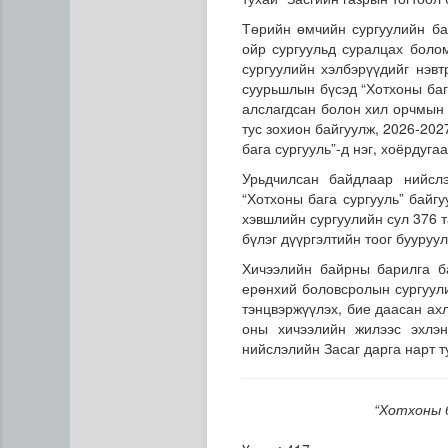
Төрийн өмчийн сургуулийн баг
ойр сургуульд суралцах боло
сургуулийн хэлбэрүүдийг нэвт
суурьшлын бүсэд “Хотхоны бага
алслагдсан болон хил орчмын 
тус зохион байгуулж, 2026-202
бага сургууль”-д нэг, хоёрдуга
Урьдчилсан байдлаар нийсл
“COP Time”-ийн өргөтгөсөн
“Хотхоны бага сургууль” байг
хэвшлийн сургуулийн сул 376 
бүлэг дүүргэлтийн тоог бууруу
Хичээлийн байрны барилга б
ерөнхий боловсролын сургуули
тэнцвэржүүлэх, бие даасан ах
оны хичээлийн жилээс эхлэн
нийслэлийн Засаг дарга нарт т
“Хотхоны б