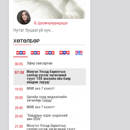
МҮОНРТ-ийн Үндэсний
зөвлөлийн даргаар
Н.Монсор д..
Нийгэм
Б.Цоожчулуунцэцэг
8 цаг 39 минутын өмнө
Нутаг буцаагүй хун...
АНУ полисиликон
ХӨТӨЛБӨР
бүтээгдэхүүнд 15
хувийн тариф но..
Дэлхийд
8 цаг 44 минутын өмнө
Эфир завсарлав
00:05
Торгоны замын цуваа
6000 гаруй километр
Монгол Улсад барилгын
07:30
салбар үүсэж хөгжсөний
зам туул..
түүхт 100 жилийн ойн баяр
Байгаль орчин
наадам /шууд/
8 цаг 48 минутын өмнө
MNB энэ 7 хоногт
19:55
Цагийн хүрд мэдээллийн
"ДЦС-3” ТӨХК-ийн нэн
20:00
хөтөлбөр /шууд/
шаардлагатай
“Турбингенерат..
MNB энэ 7 хоногт
20:40
Улс төр
"Хавдрын эсрэг үндэсний
20:45
8 цаг 2 минутын өмнө
аян-2026"
Монгол Улсад барилгын
21:00
“Цааснаас чөлөөлье”
салбар үүсэж хөгжсөний түүхт