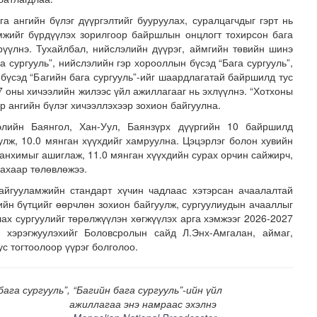
а ангийн бүлэг дүүргэлтийг бууруулах, суралцагчдыг гэрт нь
мжийг бүрдүүлэх зорилгоор байршлын онцлогт тохирсон бага
рүүлнэ. Тухайлбал, нийслэлийн дүүрэг, аймгийн төвийн шинэ
 сургууль”, нийслэлийн гэр хорооллын бүсэд “Бага сургууль”,
бүсэд “Багийн бага сургууль”-ийг шаардлагатай байршилд тус
7 оны хичээлийн жилээс үйл ажиллагааг нь эхлүүлнэ. “Хотхоны
ар ангийн бүлэг хичээллэхээр зохион байгуулна.
элийн Баянгол, Хан-Уул, Баянзүрх дүүргийн 10 байршилд
 хуралдаан болж байна
уулж, 10.0 мянган хүүхдийг хамруулна. Цэцэрлэг болон хувийн
танхимыг ашиглаж, 11.0 мянган хүүхдийн сурах орчин сайжирч,
лахаар төлөвлөжээ.
айгууламжийн стандарт хүчин чадлаас хэтэрсан ачаалалтай
йн бүтцийг өөрчлөн зохион байгуулж, сургуулиудын ачааллыг
лах сургуулийг төрөлжүүлэн хөгжүүлэх арга хэмжээг 2026-2027
 хэрэгжуулэхийг Боловсролын сайд Л.Энх-Амгалан, аймаг,
ус тогтоолоор үүрэг болголоо.
ага сургууль”, “Багийн бага сургууль”-ийн үйл
ажиллагаа энэ намраас эхэлнэ