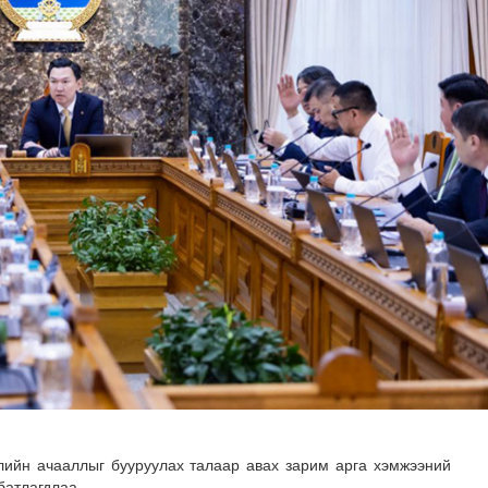
чинд суралцах нөхцөлийг бүрдүүлэх хүрээнд ДЭМБ-тай х..
лийн ачааллыг бууруулах талаар авах зарим арга хэмжээний
батлагдлаа.