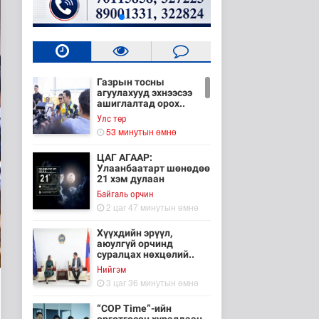
Газрын тосны
агуулахууд эхнээсээ
ашиглалтад орох..
Улс төр
53 минутын өмнө
ЦАГ АГААР:
Улаанбаатарт шөнөдөө
21 хэм дулаан
Байгаль орчин
2 цаг 47 минутын өмнө
Хүүхдийн эрүүл,
аюулгүй орчинд
суралцах нөхцөлий..
Нийгэм
3 цаг 36 минутын өмнө
“COP Time”-ийн