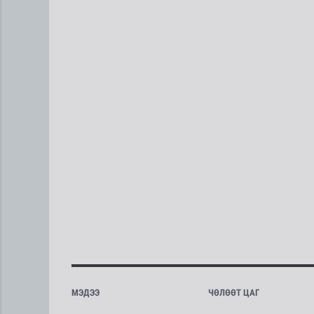
МЭДЭЭ
ЧӨЛӨӨТ ЦАГ