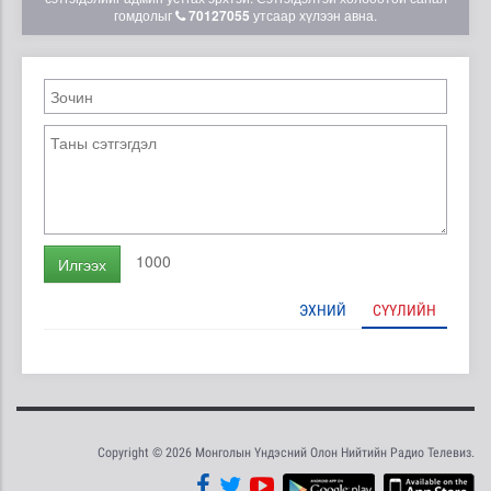
гомдолыг
70127055
утсаар хүлээн авна.
1000
Илгээх
ЭХНИЙ
СҮҮЛИЙН
Copyright © 2026 Монголын Үндэсний Олон Нийтийн Радио Телевиз.