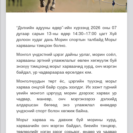
“Дэлхийн адууны өдөр”-ийн хүрээнд 2026 оны 07
дугаар сарын 13-ны өдөр 14:30–17:00 цагт Хүй
долоон худаг дахь Морин спортын талбайд Морьт
харвааны тэмцээн болно.
Монгол үндэстний цэрэг дайны урлаг, морин соёл,
харвааны эртний уламжлалыг өвлөн хөгжүүлж буй
энэхүү тэмцээнд морьт харваачид хурд, онч мэргэн
байдал, ур чадвараараа өрсөлдөх юм.
Монголчуудын төрт ёс, цэргийн түүхэнд морьт
харваа онцгой байр суурь эзэлдэг. Их эзэнт гүрний
үеийн монгол цэргүүд морин дээрээс харвах ур
чадвар, маневр, онч мэргэнээрээ дэлхийд
алдаршсан бөгөөд энэ уламжлал өнөөдөр
үндэсний спорт болон хөгжиж байна.
Морьт харваа нь давхиж буй морины хурд,
харваачийн онч мэргэн байдал, биеийн тэнцвэр,
төвлөрлийг нэгэн зэрэг сорьдог, өндөр ур чадвар