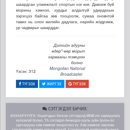
шаардсан уламжлалт спортын нэг юм. Давхиж буй
морины хэмнэл, хурдыг алдалгүй удирдахын
зэрэгцээ байгаа зөв тооцоолж, сумаа оновчтой
тавих нь олон жилийн дадлага, нарийн мэдрэмж,
ур чадварыг шаарддаг.
Дэлхийн адууны
өдөр"-өөр морьт
харвааны тэмцээн
болно
Mongolian National
Үзсэн: 312
Broadcaster
ТҮГЭЭХ
ЖИРГЭХ
ТҮГЭЭХ
СЭТГЭГДЭЛ БИЧИХ:
АНХААРУУЛГА: Уншигчдын бичсэн сэтгэгдэлд MNB.mn хариуцлага
хүлээхгүй болно. ТА сэтгэгдэл бичихдээ хууль зүйн болон ёс
суртахууны хэм хэмжээг хүндэтгэнэ үү. Хэм хэмжээг зөрчсөн
сэтгэгдэлийг админ устгах эрхтэй. Сэтгэгдэлтэй холбоотой санал