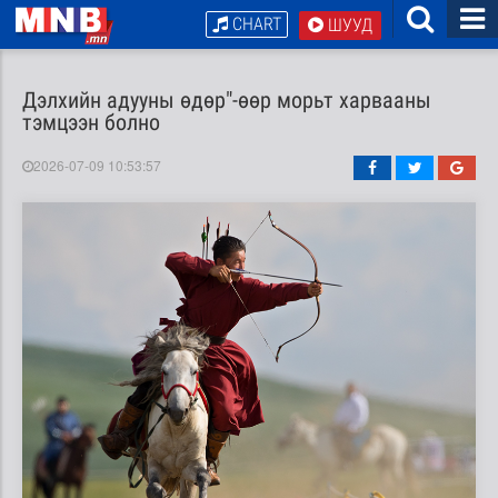
CHART
ШУУД
Дэлхийн адууны өдөр"-өөр морьт харвааны
тэмцээн болно
2026-07-09 10:53:57