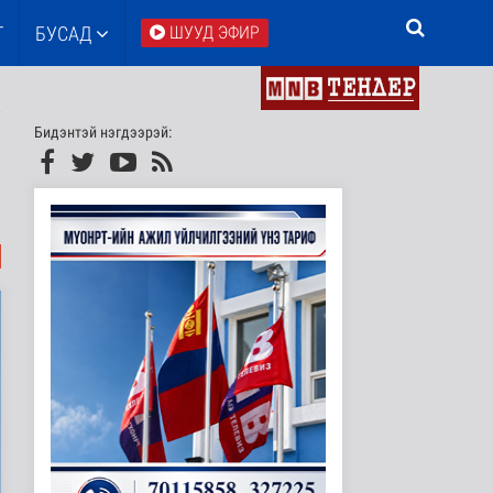
Т
БУСАД
ШУУД ЭФИР
Бидэнтэй нэгдээрэй: