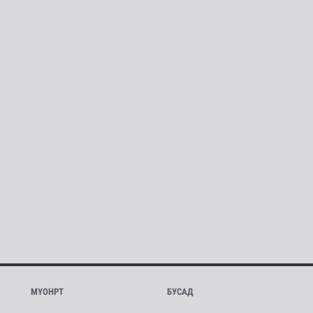
МҮОНРТ
БУСАД