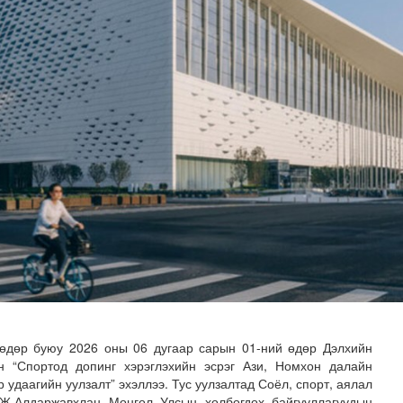
илгаан станц барих ажил үргэлжилж байна
өдөр буюу 2026 оны 06 дугаар сарын 01-ний өдөр Дэлхийн
ын “Спортод допинг хэрэглэхийн эсрэг Ази, Номхон далайн
 удаагийн уулзалт” эхэллээ. Тус уулзалтад Соёл, спорт, аялал
 Ж.Алдаржавхлан Монгол Улсын холбогдох байгууллагуудын