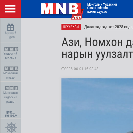
Даланзадгад хот 2028 онд 
ШУУРХАЙ:
8-р сар 6
Пүрэв
Ази, Номхон д
нарын уулзалт
Үндэсний
телевиз
2026-06-01 16:02:43
Монголын
мэдээ
Монголын
Үндэсний
радио