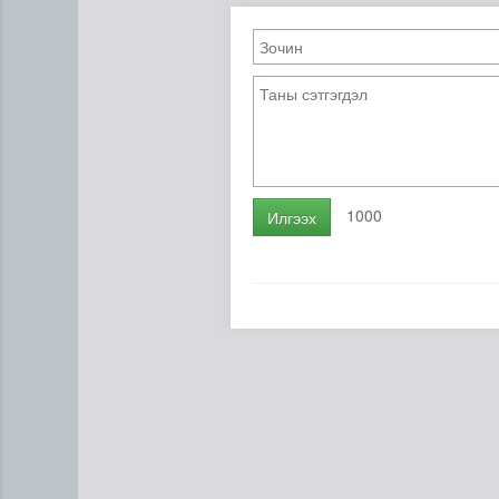
1000
Илгээх
Н.Номтойбаяр: Аймгуудад ту