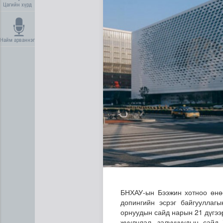
Цагийн хүрд
Найм арваннэг
Дундговь аймагт Нарны цах
БНХАУ-ын Бээжин хотноо өнө
допингийн эсрэг байгууллаг
орнуудын сайд нарын 21 дүгээр
жуулчлал, залуучуудын сайд