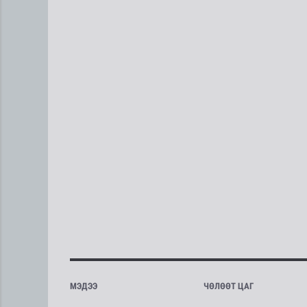
МЭДЭЭ
ЧӨЛӨӨТ ЦАГ