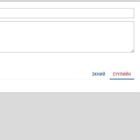
ЭХНИЙ
СҮҮЛИЙН
лгамдаж буй асуудлуудыг 7 хоног бүр Засгийн газрын х..