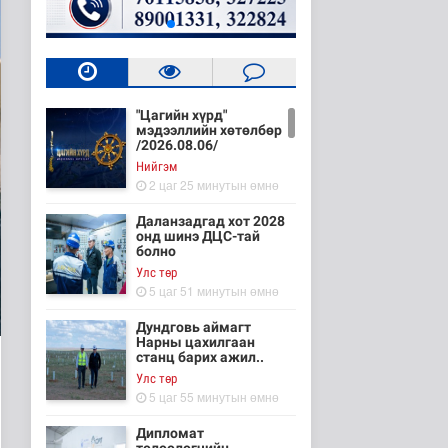
"Цагийн хүрд"
мэдээллийн хөтөлбөр
/2026.08.06/
Нийгэм
2 цаг 25 минутын өмнө
Даланзадгад хот 2028
онд шинэ ДЦС-тай
болно
Улс төр
5 цаг 51 минутын өмнө
Дундговь аймагт
Нарны цахилгаан
станц барих ажил..
Улс төр
5 цаг 55 минутын өмнө
Дипломат