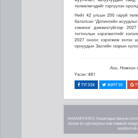
төлөөлөгчдийг тэргүүлэн орол
Нийт 42 улсын 200 гаруй төл
баталсан “Допингийн асуудлыг
хэмжээг дэмжихгүйгээр 202
тогтоолын хэрэгжилтийг хэлэ
2027 оноос хэрэгжиж эхлэх ш
орнуудын Засгийн газрын хүлэ
Дипломат төлөөлөгчийн га
Ази, Номхон 
Үзсэн: 481
ТҮГЭЭХ
ЖИРГЭХ
Т
АНХААРУУЛГА: Уншигчдын бичсэн сэтгэгд
болон ёс суртахууны хэм хэмжээг хүндэт
холбоотой 