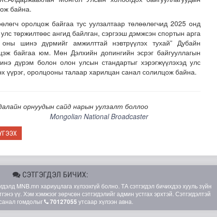
цож байна.
өөлөгч оролцож байгаа тус уулзалтаар төлөөлөгчид 2025 онд
 улс төржилтөөс ангид байлган, сэргээш дэмжсэн спортын арга
7 оны шинэ дүрмийг амжилттай нэвтрүүлэх тухай” Дубайн
лцэж байгаа юм. Мөн Дэлхийн допингийн эсрэг байгууллагын
инэ дүрэм болон олон улсын стандартыг хэрэгжүүлэхэд улс
эх үүрэг, оролцооны талаар харилцан санал солилцож байна.
зруудын төлөөлөгчид COP17-ын байгууламжтай танилцлаа
далайн орнуудын сайд нарын уулзалт боллоо
Mongolian National Broadcaster
ҮГЭЭХ
СЭТГЭГДЭЛ БИЧИХ:
элд MNB.mn хариуцлага хүлээхгүй болно. ТА сэтгэгдэл бичихдээ хууль зүйн
гэнэ үү. Хэм хэмжээг зөрчсөн сэтгэгдэлийг админ устгах эрхтэй. Сэтгэгдэлтэй
санал гомдолыг
70127055
утсаар хүлээн авна.