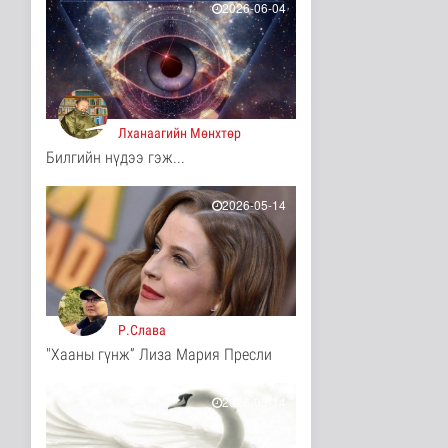
2026-06-04
8 цаг 37 минутын өмнө
ЦАГ АГААР:
Улаанбаатарт шөнөдөө
17 хэм дулаан
Байгаль орчин
8 цаг 41 минутын өмнө
Лханаагийн Мөнхтөр
Билгийн нүдээ гэж...
COP17-ын зочид,
төлөөлөгчдөд үйлчлэх
250 орчим ж..
2026-05-14
Нийгэм
9 цаг 2 минутын өмнө
Шатахууны нөөцийг
нэмэгдүүлэх,
доголдлыг арилгах..
Нийгэм
Р.Слава
9 цаг 6 минутын өмнө
"Хааны гүнж” Лиза Мария Пресли
Нийслэлийн иргэдийн
Төлөөлөгчдийн Хурлын
Ээлжит ..
2026-05-14
Нийгэм
9 цаг 13 минутын өмнө