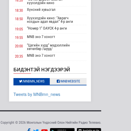
18:20
АНУ импортлогчдод
хүүхэлдэйн кино
100 тэрбум
Хүнсний хувьсгал
ам.долларын
18:30
тарифын..
Хүүхэлдэйн кино: “Аврагч
18:50
Дэлхийд
нохдын адал явдал” 4-р анги
10 цаг 10 минутын өмнө
“Номер 1” ОАУСК 4-р анги
19:05
Шейх Хасина
MNB энэ 7 хоногт
19:55
Бангладешт эргэн
“Цагийн хүрд” мэдээллийн
ирэхээ зарлав
20:00
хөтөлбөр /шууд/
Дэлхийд
MNB энэ 7 хоногт
20:35
10 цаг 17 минутын өмнө
Монгол 99 “Би монгол хүн”
20:40
Дорноговь аймгаас /шууд/
Монгол Улсын эмэгтэй
БИДЭНТЭЙ НЭГДЭЭРЭЙ
шигшээ баг Азийн
“Эргүүлэг” ОАУСК 4-р анги
22:10
наадам-д о..
/MNBMN_NEWS
/MNBWEBSITE
“Гэрэлтэй цонх” үдшийн
Cпорт
23:25
хөтөлбөр
11 цаг 15 минутын өмнө
Tweets by MNBmn_news
Энэ сарын 15-наас
эхэлж тээврийн
хэрэгслийн улсы..
Нийгэм
11 цаг 22 минутын өмнө
Copyright © 2026 Монголын Үндэсний Олон Нийтийн Радио Телевиз.
Хэт халууны улмаас