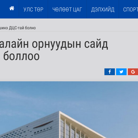
УЛС ТӨР
ЧӨЛӨӨТ ЦАГ
ДЭЛХИЙД
СПОР
шинэ ДЦС-тай болно
алайн орнуудын сайд
 боллоо