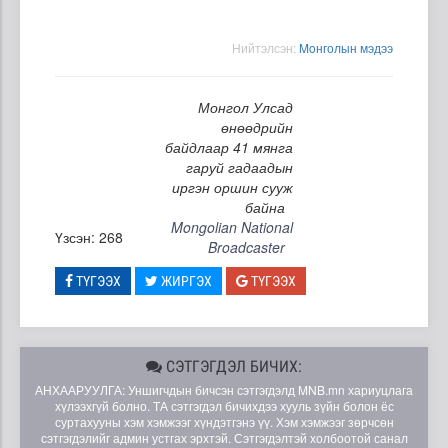
Нийтэлсэн:
Moнголын мэдээ
Монгол Улсад
өнөөдрийн
байдлаар 41 мянга
гаруй гадаадын
иргэн оршин сууж
байна
Mongolian National
Үзсэн: 268
Broadcaster
ТҮГЭЭХ
ЖИРГЭХ
ТҮГЭЭХ
СЭТГЭГДЭЛ БИЧИХ:
АНХААРУУЛГА: Уншигчдын бичсэн сэтгэгдэлд MNB.mn хариуцлага
хүлээхгүй болно. ТА сэтгэгдэл бичихдээ хууль зүйн болон ёс
суртахууны хэм хэмжээг хүндэтгэнэ үү. Хэм хэмжээг зөрчсөн
сэтгэгдэлийг админ устгах эрхтэй. Сэтгэгдэлтэй холбоотой санал