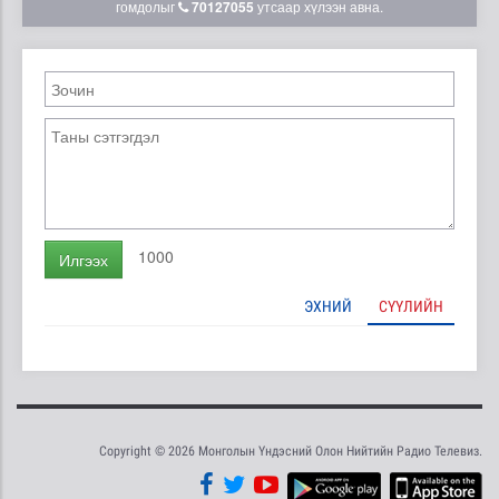
гомдолыг
70127055
утсаар хүлээн авна.
1000
Илгээх
ЭХНИЙ
СҮҮЛИЙН
Copyright © 2026 Монголын Үндэсний Олон Нийтийн Радио Телевиз.