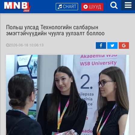
CHART
ШУУД
Польш улсад Технологийн салбарын
эмэгтэйчүүдийн чуулга уулзалт боллоо
2026-06-18 10:06:13