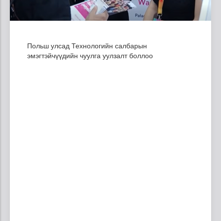
Польш улсад Технологийн салбарын
эмэгтэйчүүдийн чуулга уулзалт боллоо