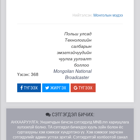
Нийтэлсэн:
Moнголын мэдээ
Польш улсад
Технологийн
салбарын
эмэгтэйчүүдийн
чуулга уулзалт
боллоо
Mongolian National
Үзсэн: 368
Broadcaster
ТҮГЭЭХ
ЖИРГЭХ
ТҮГЭЭХ
СЭТГЭГДЭЛ БИЧИХ:
АНХААРУУЛГА: Уншигчдын бичсэн сэтгэгдэлд MNB.mn хариуцлага
хүлээхгүй болно. ТА сэтгэгдэл бичихдээ хууль зүйн болон ёс
суртахууны хэм хэмжээг хүндэтгэнэ үү. Хэм хэмжээг зөрчсөн
сэтгэгдэлийг админ устгах эрхтэй. Сэтгэгдэлтэй холбоотой санал