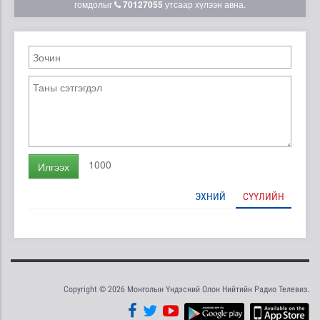
гомдолыг
70127055
утсаар хүлээн авна.
1000
Илгээх
ЭХНИЙ
СҮҮЛИЙН
Copyright © 2026 Монголын Үндэсний Олон Нийтийн Радио Телевиз.