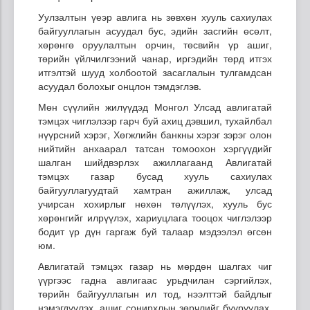
Уулзалтын үеэр авлига нь зөвхөн хууль сахиулах
байгууллагын асуудал бус, эдийн засгийн өсөлт,
хөрөнгө оруулалтын орчин, төсвийн үр ашиг,
төрийн үйлчилгээний чанар, иргэдийн төрд итгэх
итгэлтэй шууд холбоотой засаглалын тулгамдсан
асуудал болохыг онцлон тэмдэглэв.
Мөн сүүлийн жилүүдэд Монгол Улсад авлигатай
тэмцэх чиглэлээр гарч буй ахиц дэвшил, тухайлбал
нүүрсний хэрэг, Хөгжлийн банкны хэрэг зэрэг олон
нийтийн анхаарал татсан томоохон хэргүүдийг
шалган шийдвэрлэх ажиллагаанд Авлигатай
тэмцэх газар бусад хууль сахиулах
байгууллагуудтай хамтран ажиллаж, улсад
учирсан хохирлыг нөхөн төлүүлэх, хууль бус
хөрөнгийг илрүүлэх, хариуцлага тооцох чиглэлээр
бодит үр дүн гаргаж буй талаар мэдээлэл өгсөн
юм.
Авлигатай тэмцэх газар нь мөрдөн шалгах чиг
үүргээс гадна авлигаас урьдчилан сэргийлэх,
төрийн байгууллагын ил тод, нээлттэй байдлыг
нэмэгдүүлэх, ашиг сонирхлын зөрчлийг бууруулах,