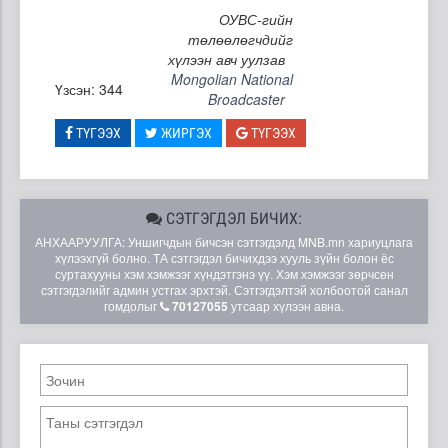
ОУВС-гийн
төлөөлөгчдийг
хүлээн авч уулзав
Mongolian National
Үзсэн: 344
Broadcaster
ТҮГЭЭХ
ЖИРГЭХ
ТҮГЭЭХ
СЭТГЭГДЭЛ БИЧИХ:
АНХААРУУЛГА: Уншигчдын бичсэн сэтгэгдэлд MNB.mn хариуцлага
хүлээхгүй болно. ТА сэтгэгдэл бичихдээ хууль зүйн болон ёс
суртахууны хэм хэмжээг хүндэтгэнэ үү. Хэм хэмжээг зөрчсөн
сэтгэгдэлийг админ устгах эрхтэй. Сэтгэгдэлтэй холбоотой санал
гомдолыг
70127055
утсаар хүлээн авна.