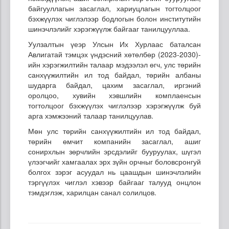
байгууллагын засаглал, хариуцлагын тогтолцоог
бэхжүүлэх чиглэлээр бодлогын болон институтийн
шинэчлэлийг хэрэгжүүлж байгааг танилцууллаа.
Уулзалтын үеэр Улсын Их Хурлаас баталсан
Авлигатай тэмцэх үндэсний хөтөлбөр (2023-2030)-
ийн хэрэгжилтийн талаар мэдээлэл өгч, улс төрийн
санхүүжилтийн ил тод байдал, төрийн албаны
шударга байдал, цахим засаглал, иргэний
оролцоо, хувийн хэвшлийн комплаенсын
тогтолцоог бэхжүүлэх чиглэлээр хэрэгжүүлж буй
арга хэмжээний талаар танилцуулав.
Мөн улс төрийн санхүүжилтийн ил тод байдал,
төрийн өмчит компанийн засаглал, ашиг
сонирхлын зөрчлийн эрсдэлийг бууруулах, шүгэл
үлээгчийг хамгаалах эрх зүйн орчныг боловсронгуй
болгох зэрэг асуудал нь цаашдын шинэчлэлийн
тэргүүлэх чиглэл хэвээр байгааг талууд онцлон
тэмдэглэж, харилцан санал солилцов.