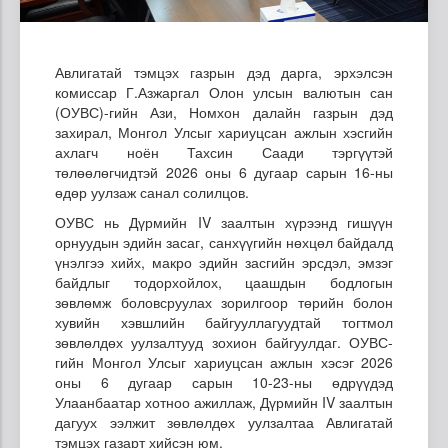
Авлигатай тэмцэх газрын дэд дарга, эрхэлсэн
комиссар Г.Азжаргал Олон улсын валютын сан
(ОУВС)-гийн Ази, Номхон далайн газрын дэд
захирал, Монгол Улсыг хариуцсан ажлын хэсгийн
ахлагч ноён Тахсин Саади тэргүүтэй
төлөөлөгчидтэй 2026 оны 6 дугаар сарын 16-ны
өдөр уулзаж санал солилцов.
ОУВС нь Дүрмийн IV заалтын хүрээнд гишүүн
орнуудын эдийн засаг, санхүүгийн нөхцөл байдалд
үнэлгээ хийх, макро эдийн засгийн эрсдэл, эмзэг
байдлыг тодорхойлох, цаашдын бодлогын
зөвлөмж боловсруулах зорилгоор төрийн болон
хувийн хэвшлийн байгууллагуудтай тогтмол
зөвлөлдөх уулзалтууд зохион байгуулдаг. ОУВС-
гийн Монгол Улсыг хариуцсан ажлын хэсэг 2026
оны 6 дугаар сарын 10-23-ны өдрүүдэд
Улаанбаатар хотноо ажиллаж, Дүрмийн IV заалтын
дагуух ээлжит зөвлөлдөх уулзалтаа Авлигатай
тэмцэх газарт хийсэн юм.