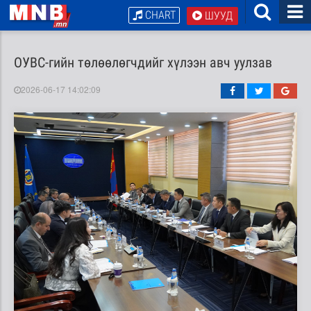
CHART
ШУУД
ОУВС-гийн төлөөлөгчдийг хүлээн авч уулзав
2026-06-17 14:02:09