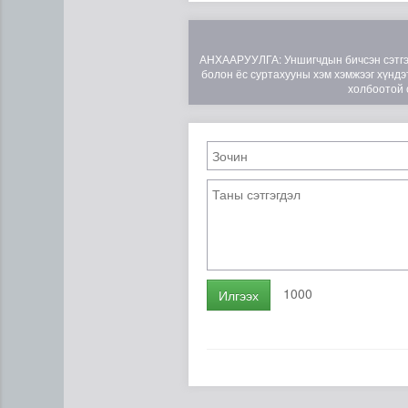
АНХААРУУЛГА: Уншигчдын бичсэн сэтгэгд
болон ёс суртахууны хэм хэмжээг хүндэт
холбоотой 
“Дүрслэх урлагийн оюуны өв
1000
Илгээх