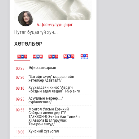
Цагааннуур суманд 23
мянга гаруй га талбайд
тари..
Нийгэм
Б.Цоожчулуунцэцэг
11 цаг 33 минутын өмнө
Нутаг буцаагүй хун...
Хөдөө орон нутагт
ХӨТӨЛБӨР
шатахуун
нийлүүлэлтийг хоёр да..
Нийгэм
11 цаг 35 минутын өмнө
Эфир завсарлав
00:35
ЦАГ АГААР:
“Цагийн хүрд” мэдээллийн
07:30
Улаанбаатарт өдөртөө
хөтөлбөр /давталт/
26 хэм дулаан
Хүүхэлдэйн кино: “Аврагч
08:10
Байгаль орчин
нохдын адал явдал” 1-5-р анги
11 цаг 47 минутын өмнө
Асуудлын мөрөөр... /
09:25
сурвалжлага/
Монгол Улсын Төрийн
Монгол Улсын Ерөнхий
09:55
дуулал
Сайдын ивээл дор ITF
ТАЕКВОН-ДО-гийн Ази Тивийн
Энтертайнмент
XI Аварга Шалгаруулах
14 цаг 3 минутын өмнө
Тэмцээн /шууд/
Хүнсний хувьсгал
18:00
"Цагийн хүрд"