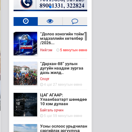
“Долоо хоногийн тойм”
мэдээллийн хөтөлбөр
/2026...
5 минутын өмнө
Нийгэм
“Дархан-88” уулын
дугуйн наадам зургаа
дахь жилд..
Cпорт
4 цаг 27 минутын өмнө
ЦАГ АГААР:
Улаанбаатарт шөнөдөө
10 хэм дулаан
Байгаль орчин
5 цаг 59 минутын өмнө
Усны ослоос урьдчилан
сэргийлэх эргүүлүүд