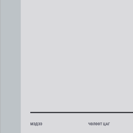
МЭДЭЭ
ЧӨЛӨӨТ ЦАГ