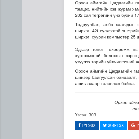
Орхон аймгийн Цагдаагийн га
тэмцэх, нийтийн хэв журам ха
202 сая төгрөгийн үнэ бүхий 17
Тодруулбал, алба хаагчдын 
ширхэг, 4G сүлжээтэй энгэрий
ширхэг, суурин компьютер 25 ш
Эдгээр тоног төхөөрөмж нь
хүртээмжтэй болгохын зэрэг
Манай улс 3.10 тонн алт г
үзүүлэх төрийн үйлчилгээний ч
Орхон аймгийн Цагдаагийн газ
шинээр байгуулсан байцаалт, 
ашиглахаар төлөвлөж байна.
Орхон аймг
тө
Үзсэн: 303
ТҮГЭЭХ
ЖИРГЭХ
Т