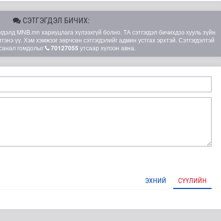
СЭТГЭГДЭЛ БИЧИХ:
элд MNB.mn хариуцлага хүлээхгүй болно. ТА сэтгэгдэл бичихдээ хууль зүйн
гэнэ үү. Хэм хэмжээг зөрчсөн сэтгэгдэлийг админ устгах эрхтэй. Сэтгэгдэлтэй
санал гомдолыг
70127055
утсаар хүлээн авна.
 сан” тусгай үзэсгэлэн нээгдлээ
ЭХНИЙ
СҮҮЛИЙН