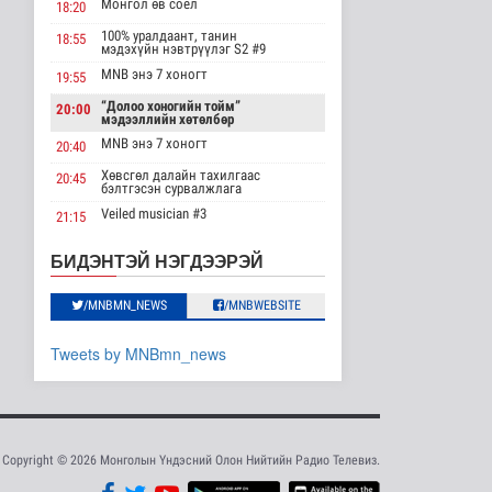
Монгол өв соёл
18:20
мэдээллийн хөтөлбөр
/2026.08.08/
100% уралдаант, танин
18:55
мэдэхүйн нэвтрүүлэг S2 #9
Нийгэм
2026-08-08 19:59
MNB энэ 7 хоногт
19:55
“Долоо хоногийн тойм”
20:00
Хүүхэд залуус, бизнес
мэдээллийн хөтөлбөр
эрхлэгчдийг дэмжих
инкубат..
MNB энэ 7 хоногт
20:40
Нийгэм
Хөвсгөл далайн тахилгаас
20:45
2026-08-08 17:16
бэлтгэсэн сурвалжлага
Veiled musician #3
21:15
Сүхбаатар суманд
баригдаж буй 70 МВт-
“Inda house 1” МУСК
22:00
БИДЭНТЭЙ НЭГДЭЭРЭЙ
ын хүчин ча..
“Гэрэлтэй цонх” үдшийн
23:35
Улс төр
хөтөлбөр
2026-08-08 17:02
/MNBMN_NEWS
/MNBWEBSITE
Газрын тосны
Tweets by MNBmn_news
агуулахууд эхнээсээ
ашиглалтад орох..
Улс төр
2026-08-08 15:56
ЦАГ АГААР:
Copyright © 2026 Монголын Үндэсний Олон Нийтийн Радио Телевиз.
Улаанбаатарт шөнөдөө