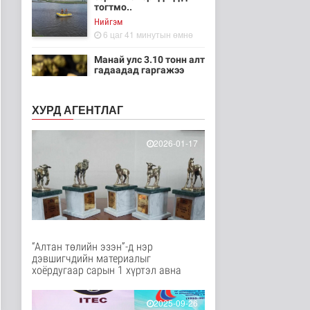
тогтмо..
Нийгэм
6 цаг 41 минутын өмнө
Манай улс 3.10 тонн алт
гадаадад гаргажээ
Эдийн засаг
6 цаг 21 минутын өмнө
ХУРД АГЕНТЛАГ
“Дүрслэх урлагийн
оюуны өв сан” тусгай
2026-01-17
үзэсгэлэн..
Энтертайнмент
7 цаг 11 минутын өмнө
Олон улсын хиймэл
оюуны гуравдугаар
олимпиадаас ..
Нийгэм
“Алтан төлийн эзэн”-д нэр
8 цаг 1 минутын өмнө
дэвшигчдийн материалыг
хоёрдугаар сарын 1 хүртэл авна
Цэцэрлэгийн цахим
бүртгэл маргааш
эхэлнэ
2025-09-26