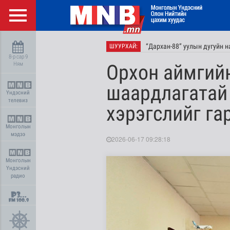
“Дархан-88” уулын дугуйн 
ШУУРХАЙ:
8-р сар 9
Ням
Орхон аймгийн
шаардлагатай 
Үндэсний
телевиз
хэрэгслийг га
Монголын
мэдээ
2026-06-17 09:28:18
Монголын
Үндэсний
радио