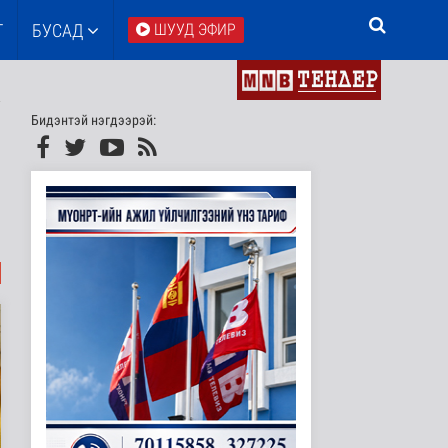
Т
БУСАД
ШУУД ЭФИР
Бидэнтэй нэгдээрэй: