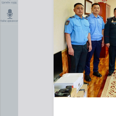
Цагийн хүрд
Найм арваннэг
Усны ослоос урьдчилан сэр