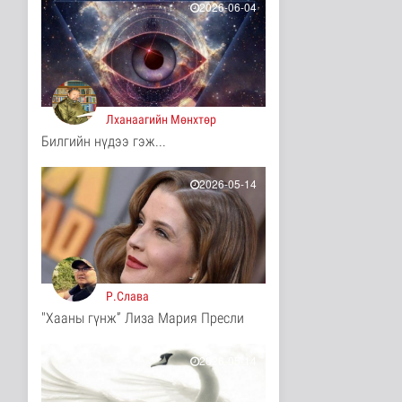
2026-06-04
10 цаг 17 минутын өмнө
Иргэд: Хичээлийн
хэрэгслийн үнэ багагүй
нэмэгдсэ..
Нийгэм
10 цаг 20 минутын өмнө
Лханаагийн Мөнхтөр
Турк, Саудын Араб,
Билгийн нүдээ гэж...
Пакистан улсууд
батлан хамгаа..
2026-05-14
Дэлхийд
10 цаг 23 минутын өмнө
"Онцгой амралт-2026"
реалити шоуны зургийг
авч э..
Нийгэм
10 цаг 25 минутын өмнө
Р.Слава
"Хааны гүнж” Лиза Мария Пресли
Монгол-Оросын зэвсэгт
хүчний байлдааны
буудлагат..
2026-05-14
Нийгэм
10 цаг 28 минутын өмнө