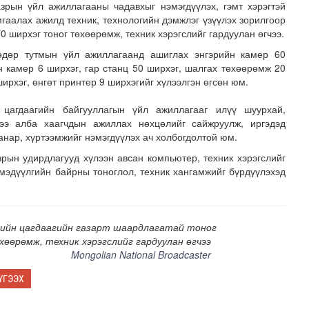
зрын үйл ажиллагааны чадавхыг нэмэгдүүлэх, гэмт хэрэгтэй
мгаалах ажилд техник, технологийн дэмжлэг үзүүлэх зорилгоор
0 ширхэг тоног төхөөрөмж, техник хэрэгслийг гардуулан өгчээ.
өдөр тутмын үйл ажиллагаанд ашиглах энгэрийн камер 60
н камер 6 ширхэг, гар станц 50 ширхэг, шалгах төхөөрөмж 20
ирхэг, өнгөт принтер 9 ширхэгийг хүлээлгэн өгсөн юм.
 цагдаагийн байгууллагын үйл ажиллагааг илүү шуурхай,
цээ алба хаагчдын ажиллах нөхцөлийг сайжруулж, иргэдэд
адаадад гаргажээ
анар, хүртээмжийг нэмэгдүүлэх ач холбогдолтой юм.
рын удирдлагууд хүлээн авсан компьютер, техник хэрэгслийг
мэдүүлгийн байрны тоноглол, техник хангамжийг бүрдүүлэхэд
ийн цагдаагийн газарт шаардлагатай тоног
хөөрөмж, техник хэрэгслийг гардуулан өгчээ
Mongolian National Broadcaster
ҮГЭЭХ