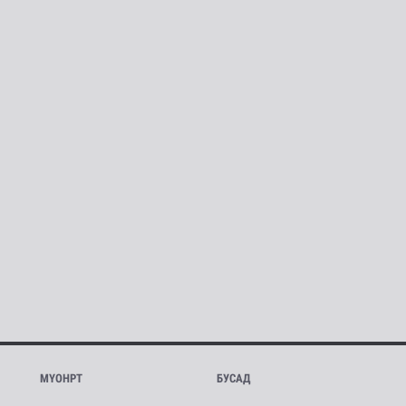
МҮОНРТ
БУСАД