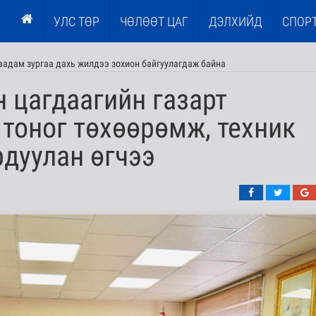
УЛС ТӨР
ЧӨЛӨӨТ ЦАГ
ДЭЛХИЙД
СПОР
наадам зургаа дахь жилдээ зохион байгуулагдаж байна
 цагдаагийн газарт
тоног төхөөрөмж, техник
рдуулан өгчээ