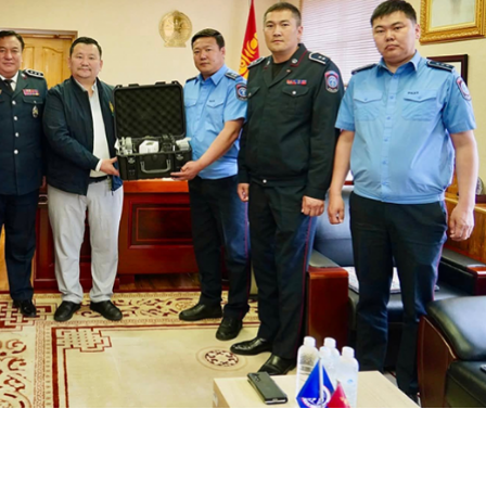
гийлэх эргүүлүүд тогтмол ажиллаж байна