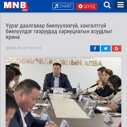
CHART
ШУУД
Үүрэг даалгавар биелүүлээгүй, хангалтгүй
биелүүлдэг газруудад хариуцлагын асуудлыг
ярина
2025-05-09 15:19:13