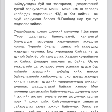
нийлүүлэгдэж буй хог тээвэрлэлт, цэвэрлэгээний
тусгай зориулалтын машин механизмын талаарх
холбогдох мэдээллийг НЗД-ын Хот нийтийн аж
ахуй хариуцсан Зөвлөх Ө.Ганболд нар тус тус
мэдээлэл хийлээ.
Улаанбаатар хотын Ерөнхий менежер Г.Батзориг
"Үүрэг даалгавар биелүүлээгүй, хангалтгүй
биелүүлдэг газруудад хариуцлагын асуудлыг
ярина. Үүргийн биелэлт хангалтгүй газруудад
мэдэгдэл явуулна. Бид хуралдаад байгаа нь үр
дүнтэй байх ёстойг санууллаа. Хаврын хуурайшилт
их байна. Дулаарч тоосжилт их байна. Өглөө
түгжрэлийн цаг эхлэхээс өмнө усалгааг дүүрэг бүр
нийтийн эзэмшлийн талбайд хийх, ногоон
байгууламжийн хэлбэржүүлэлт, хог цэвэрлэгээндээ
хяналт тавихыг дүүргийн удирдлагуудад анхаарч
ажиллах шаардлагатай байгааг хэллээ. Мөн
инженер хангамжийн байгууллагууд, дүүргүүд ирэх
4 жилийн ажлын төлөвлөгөөгөө уялдуулах хурлыг
ирэх 7 хоног хийх, байгууллагуудын хяналтыг
сайжруулах ажлыг зохион байгуулах, Хяналтын
ажлын тайланг хариуцсан дарга нар хийх