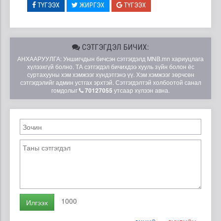
ТҮГЭЭХ
ЖИРГЭХ
ТҮГЭЭХ
СЭТГЭГДЭЛ БИЧИХ:
АНХААРУУЛГА: Уншигчдын бичсэн сэтгэгдэлд MNB.mn хариуцлага
хүлээхгүй болно. ТА сэтгэгдэл бичихдээ хууль зүйн болон ёс
суртахууны хэм хэмжээг хүндэтгэнэ үү. Хэм хэмжээг зөрчсөн
сэтгэгдэлийг админ устгах эрхтэй. Сэтгэгдэлтэй холбоотой санал
гомдолыг
70127055
утсаар хүлээн авна.
1000
Илгээх