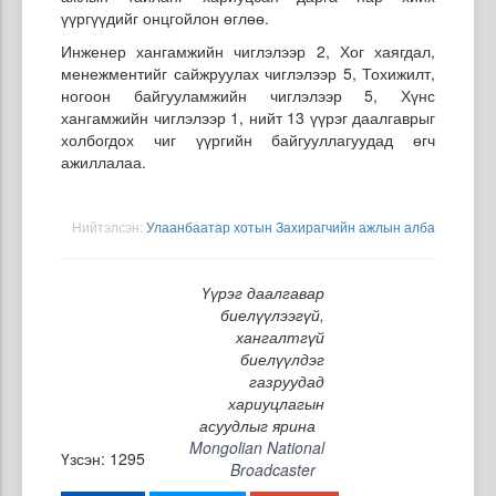
үүргүүдийг онцгойлон өглөө.
Инженер хангамжийн чиглэлээр 2, Хог хаягдал,
менежментийг сайжруулах чиглэлээр 5, Тохижилт,
ногоон байгууламжийн чиглэлээр 5, Хүнс
хангамжийн чиглэлээр 1, нийт 13 үүрэг даалгаврыг
холбогдох чиг үүргийн байгууллагуудад өгч
ажиллалаа.
Нийтэлсэн:
Улаанбаатар хотын Захирагчийн ажлын алба
Үүрэг даалгавар
биелүүлээгүй,
хангалтгүй
биелүүлдэг
газруудад
хариуцлагын
асуудлыг ярина
Mongolian National
Үзсэн: 1295
Broadcaster