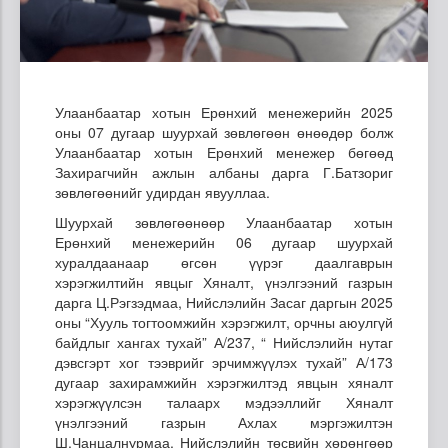
Улаанбаатар хотын Ерөнхий менежерийн 2025
оны 07 дугаар шуурхай зөвлөгөөн өнөөдөр болж
Улаанбаатар хотын Ерөнхий менежер бөгөөд
Захирагчийн ажлын албаны дарга Г.Батзориг
зөвлөгөөнийг удирдан явууллаа.
Шуурхай зөвлөгөөнөөр Улаанбаатар хотын
Ерөнхий менежерийн 06 дугаар шуурхай
хуралдаанаар өгсөн үүрэг даалгаврын
хэрэгжилтийн явцыг Хяналт, үнэлгээний газрын
дарга Ц.Рэгзэдмаа, Нийслэлийн Засаг даргын 2025
оны “Хууль тогтоомжийн хэрэгжилт, орчны аюулгүй
байдлыг хангах тухай” А/237, “ Нийслэлийн нутаг
дэвсгэрт хог тээврийг эрчимжүүлэх тухай” А/173
дугаар захирамжийн хэрэгжилтэд явцын хяналт
хэрэгжүүлсэн талаарх мэдээллийг Хяналт
үнэлгээний газрын Ахлах мэргэжилтэн
Ш.Чанцалнурмаа, Нийслэлийн төсвийн хөрөнгөөр