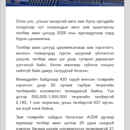
Олон улс, улсын чанартай авто зам буюу иргэдийн
хэлдэгээр хот хоорондын авто зам ашигласны
төлбөр авах цэгүүд 2026 оны зургаадугаар сард
бүрэн цахимжлаа.
Төлбөр авах цэгүүд цахимжсанаар зам хэрэглэгч,
жолооч тээвэрчдэд түргэн шуурхай үйлчилгээ
үзүүлж, төлбөр авах цэг дээр түгжрэл дараалал
үүсгэхгүй байх, бэлэн мөнгөөр гүйлгээ тооцоо
хийхгүй байх давуу талуудтай болсон.
Өнөөдрийн байдлаар 420 гаруй мянган тээврийн
хэрэгсэл дээр 20 орчим тэрбум төгрөгийн
төлбөрийн нэхэмжлэл төлөгдөөгүй байна. Үүн
дотор 500,000-1,000,000 төгрөгийн төлбөртэй
2,183, 1 сая төгрөгөөс дээш төлбөртэй 637 иргэн,
аж ахуй нэгж байна.
Зам тээврийн сайдын баталсан А/226 дугаар
журмаар төлбөр авах цэгээр 20 удаа саадгүй
нэвтрэх бөгөөд цахим нэхэмжлэлээ төлөгдөөгүй 21