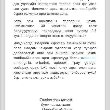
дэх удаагийн нэвтрэлтээс төлбөр авах цэг дээр
саатуулж, боломжит арга хэрэгслээр төлбөрийг
бүрэн төлүүлэх арга хэмжээ авна.
Авто зам ашигласны төлбөрийн цахим
нэхэмжлэлээ 30 хоногийн дотор төлж
барагдуулаагүй тохиолдолд хоног тутамд 0.5
хувийн алданги тооцно гэсэн зохицуулалттай
Иймд иргэд, тээврийн хэрэгсэгч эзэмшигч та бүхэн
баяр наадам, амралт зугаалгын үеэр түгжрэл
дараалалгүй авто зам ашиглан зорчиж цахим
төлбөрийн олон арга хэрэгслүүд болох
ezam.mn
,
е-mongolia, e-barimt, autobox, hipay, gerege,
socialpay, qpay, toki, mostmoney зэрэг олон арга,
хэрэгслээр авто зам ашигласны төлбөрөө тухай
бүр төлж явахыг уриалж байна.
Төлбөр авах цэгүүд
бүрэн цахимжлаа
Mongolian National