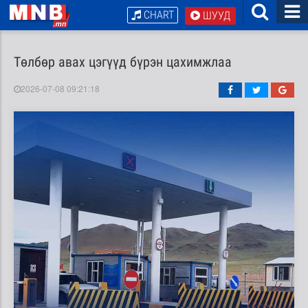
CHART
ШУУД
Төлбөр авах цэгүүд бүрэн цахимжлаа
2026-07-08 09:21:18