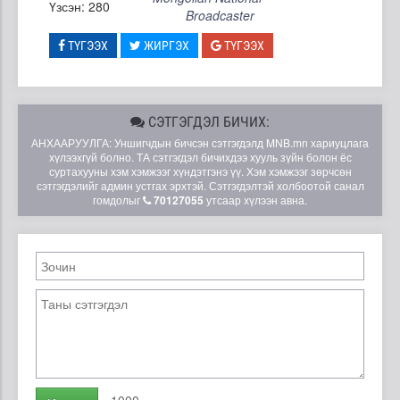
Үзсэн: 280
Broadcaster
ТҮГЭЭХ
ЖИРГЭХ
ТҮГЭЭХ
СЭТГЭГДЭЛ БИЧИХ:
АНХААРУУЛГА: Уншигчдын бичсэн сэтгэгдэлд MNB.mn хариуцлага
хүлээхгүй болно. ТА сэтгэгдэл бичихдээ хууль зүйн болон ёс
суртахууны хэм хэмжээг хүндэтгэнэ үү. Хэм хэмжээг зөрчсөн
сэтгэгдэлийг админ устгах эрхтэй. Сэтгэгдэлтэй холбоотой санал
гомдолыг
70127055
утсаар хүлээн авна.