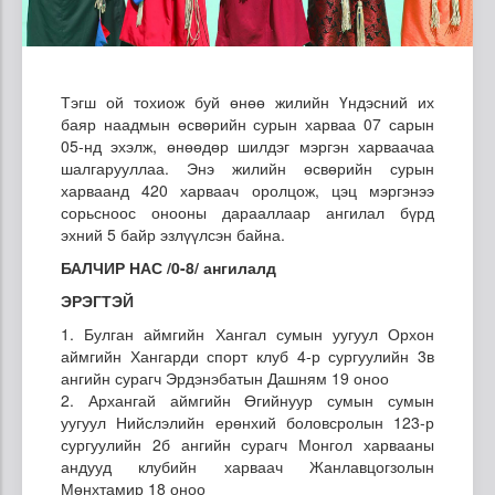
Тэгш ой тохиож буй өнөө жилийн Үндэсний их
баяр наадмын өсвөрийн сурын харваа 07 сарын
05-нд эхэлж, өнөөдөр шилдэг мэргэн харваачаа
шалгарууллаа. Энэ жилийн өсвөрийн сурын
харваанд 420 харваач оролцож, цэц мэргэнээ
сорьсноос онооны дарааллаар ангилал бүрд
эхний 5 байр эзлүүлсэн байна.
БАЛЧИР НАС /0-8/ ангилалд
ЭРЭГТЭЙ
1. Булган аймгийн Хангал сумын уугуул Орхон
аймгийн Хангарди спорт клуб 4-р сургуулийн 3в
ангийн сурагч Эрдэнэбатын Дашням 19 оноо
2. Архангай аймгийн Өгийнуур сумын сумын
уугуул Нийслэлийн ерөнхий боловсролын 123-р
сургуулийн 2б ангийн сурагч Монгол харвааны
андууд клубийн харваач Жанлавцогзолын
Мөнхтамир 18 оноо