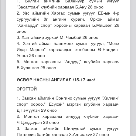
1. Булган аймгийн Баяннуур сумын уугуул
"Засагтхан" клубийн харваач Б.Ану 28 оноо
2. Увс аймгийн Хяргас сумын уугуул ЕБ-ын 4-р
сургуулийн 8г ангийн сурагч, Орхон аймаг
"Хангарди" спорт хорооны харваач Б.Мишээл 26
оноо
3. Хантайшир зурхай М. Чимбай 26 оноо
4. Хэнтий аймаг Баянмөнх сумын уугуул, "Мөнх
Идэр Мэргэн" харваачдын холбооны Ө.Нандин-
Уянга 26 оноо
5. Монгол харвааны "Андууд" клубийн харваач
Б.Хулангоо 25 оноо
ӨСВӨР НАСНЫ АНГИЛАЛ /15-17 нас/
ЭРЭГТЭЙ
1. Завхан аймгийн Сонгино сумын уугуул "Хилчин"
спорт хороо," Есүхэй" мэргэн клубийн харваач
Д.Тэмүүлэн 29 оноо
2. Монгол харвааны андууд клубийн харваач
Ч.Цэндсүрэн 28 оноо
3. Завхан аймгийн Шилүүстэй сумын уугуул
Петровис багийн харваач Х.Адъяахүү 27 оноо