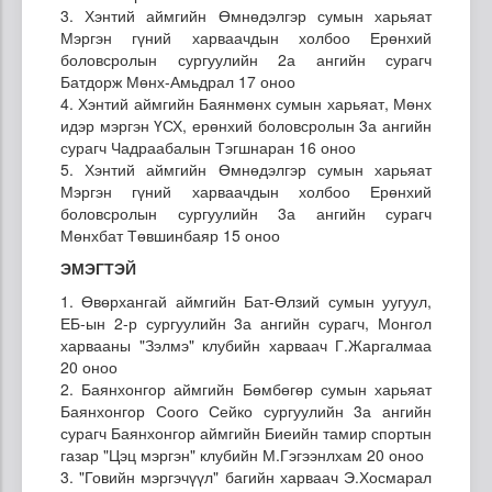
3. Хэнтий аймгийн Өмнөдэлгэр сумын харьяат
Мэргэн гүний харваачдын холбоо Ерөнхий
боловсролын сургуулийн 2а ангийн сурагч
Батдорж Мөнх-Амьдрал 17 оноо
4. Хэнтий аймгийн Баянмөнх сумын харьяат, Мөнх
идэр мэргэн ҮСХ, ерөнхий боловсролын 3а ангийн
сурагч Чадраабалын Тэгшнаран 16 оноо
5. Хэнтий аймгийн Өмнөдэлгэр сумын харьяат
Мэргэн гүний харваачдын холбоо Ерөнхий
боловсролын сургуулийн 3а ангийн сурагч
Мөнхбат Төвшинбаяр 15 оноо
ЭМЭГТЭЙ
1. Өвөрхангай аймгийн Бат-Өлзий сумын уугуул,
ЕБ-ын 2-р сургуулийн 3а ангийн сурагч, Монгол
харвааны "Зэлмэ" клубийн харваач Г.Жаргалмаа
20 оноо
2. Баянхонгор аймгийн Бөмбөгөр сумын харьяат
Баянхонгор Соого Сейко сургуулийн 3а ангийн
сурагч Баянхонгор аймгийн Биеийн тамир спортын
газар "Цэц мэргэн" клубийн М.Гэгээнлхам 20 оноо
3. "Говийн мэргэчүүл" багийн харваач Э.Хосмарал