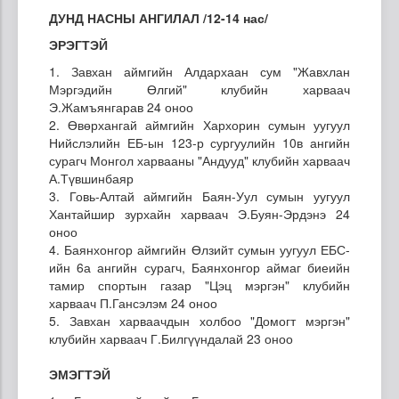
ДУНД НАСНЫ АНГИЛАЛ /12-14 нас/
ЭРЭГТЭЙ
1. Завхан аймгийн Алдархаан сум "Жавхлан
Мэргэдийн Өлгий" клубийн харваач
Э.Жамъянгарав 24 оноо
2. Өвөрхангай аймгийн Хархорин сумын уугуул
Нийслэлийн ЕБ-ын 123-р сургуулийн 10в ангийн
сурагч Монгол харвааны "Андууд" клубийн харваач
А.Түвшинбаяр
3. Говь-Алтай аймгийн Баян-Уул сумын уугуул
Хантайшир зурхайн харваач Э.Буян-Эрдэнэ 24
оноо
4. Баянхонгор аймгийн Өлзийт сумын уугуул ЕБС-
ийн 6а ангийн сурагч, Баянхонгор аймаг биеийн
тамир спортын газар "Цэц мэргэн" клубийн
харваач П.Гансэлэм 24 оноо
5. Завхан харваачдын холбоо "Домогт мэргэн"
клубийн харваач Г.Билгүүндалай 23 оноо
ЭМЭГТЭЙ