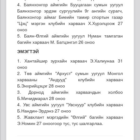
4. Баянхонгор аймгийн Бууцагаан сумын уугуул
Баянхонгор эрдэм сургуулийн 9г ангийн сурагч,
Баянхонгор аймаг Биеийн тамир спортын газар
"Цэц" мэргэн клубийн харваач Х.Хүрэлцоож 27
оноо
5. Баян-Өлгий аймгийн уугуул Нуман тамгатан
багийн харваач М. Батцэнгэл 26 оноо
ЭМЭГТЭЙ
1. Хантайшир зурхайн харваач Э.Халиунаа 31
оноо
2. Төв аймгийн "Архуст" сумын уугуул Монгол
харвааны "Андууд" клубийн харваач
Б.Энхрийцэцэг 28 оноо
3. Дорнод аймгийн харваачдын холбоо
Б.Мичидмарал 28 оноо
4. Увс аймгийн уугуул "Увснуур" клубийн харваач
Б.Нандин-Эрдэнэ 27 оноо
5. Жавхлант мэргэдийн "Өлгий" багийн харваач
Э.Номин 27 оноогоор тус, тус шалгарлаа.