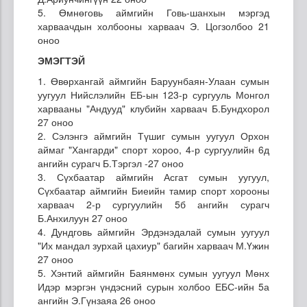
5. Өмнөговь аймгийн Говь-шанхын мэргэд
харваачдын холбооны харваач Э. Цогзолбоо 21
оноо
ЭМЭГТЭЙ
1. Өвөрхангай аймгийн Баруунбаян-Улаан сумын
уугуул Нийслэлийн ЕБ-ын 123-р сургууль Монгол
харвааны "Андууд" клубийн харваач Б.Бундхорол
27 оноо
2. Сэлэнгэ аймгийн Түшиг сумын уугуул Орхон
аймаг "Хангарди" спорт хороо, 4-р сургуулийн 6д
ангийн сурагч Б.Тэргэл -27 оноо
3. Сүхбаатар аймгийн Асгат сумын уугуул,
Сүхбаатар аймгийн Биеийн тамир спорт хорооны
харваач 2-р сургуулийн 5б ангийн сурагч
Б.Анхилуун 27 оноо
4. Дундговь аймгийн Эрдэнэдалай сумын уугуул
"Их мандал зурхай цахиур" багийн харваач М.Үжин
27 оноо
5. Хэнтий аймгийн Баянмөнх сумын уугуул Мөнх
Идэр мэргэн үндэсний сурын холбоо ЕБС-ийн 5а
ангийн Э.Гүнзаяа 26 оноо