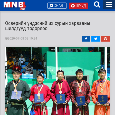
CHART
ШУУД
Өсвөрийн үндэсний их сурын харвааны
шилдгүүд тодорлоо
2026-07-08 09:10:34