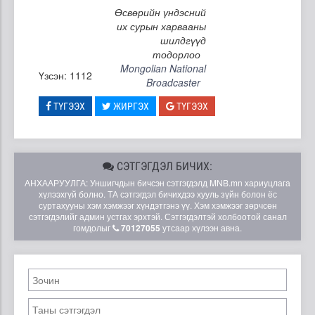
Өсвөрийн үндэсний
их сурын харвааны
шилдгүүд
тодорлоо
Mongolian National
Үзсэн: 1112
Broadcaster
ТҮГЭЭХ
ЖИРГЭХ
ТҮГЭЭХ
СЭТГЭГДЭЛ БИЧИХ:
АНХААРУУЛГА: Уншигчдын бичсэн сэтгэгдэлд MNB.mn хариуцлага
хүлээхгүй болно. ТА сэтгэгдэл бичихдээ хууль зүйн болон ёс
суртахууны хэм хэмжээг хүндэтгэнэ үү. Хэм хэмжээг зөрчсөн
сэтгэгдэлийг админ устгах эрхтэй. Сэтгэгдэлтэй холбоотой санал
гомдолыг
70127055
утсаар хүлээн авна.