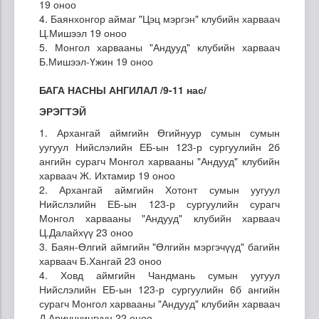
19 оноо
4. Баянхонгор аймаг "Цэц мэргэн" клубийн харваач
Ц.Мишээл 19 оноо
5. Монгол харвааны "Андууд" клубийн харваач
Б.Мишээл-Үжин 19 оноо
БАГА НАСНЫ АНГИЛАЛ /9-11 нас/
ЭРЭГТЭЙ
1. Архангай аймгийн Өгийнуур сумын сумын
уугуул Нийслэлийн ЕБ-ын 123-р сургуулийн 2б
ангийн сурагч Монгол харвааны "Андууд" клубийн
харваач Ж. Ихтамир 19 оноо
2. Архангай аймгийн Хотонт сумын уугуул
Нийслэлийн ЕБ-ын 123-р сургуулийн сурагч
Монгол харвааны "Андууд" клубийн харваач
Ц.Далайхүү 23 оноо
3. Баян-Өлгий аймгийн "Өлгийн мэргэчүүд" багийн
харваач Б.Хангай 23 оноо
4. Ховд аймгийн Чандмань сумын уугуул
Нийслэлийн ЕБ-ын 123-р сургуулийн 6б ангийн
сурагч Монгол харвааны "Андууд" клубийн харваач
Д.Ариунчингүүн 22 оноо