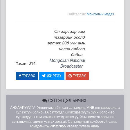
Нийтэлсэн:
Moнголын мэдээ
Он гарсаар зам
тээврийн осолд
өртөж 238 хүн амь
насаа алдсан
байна
Mongolian National
Үзсэн: 314
Broadcaster
ТҮГЭЭХ
ЖИРГЭХ
ТҮГЭЭХ
СЭТГЭГДЭЛ БИЧИХ:
АНХААРУУЛГА: Уншигчдын бичсэн сэтгэгдэлд MNB.mn хариуцлага
хүлээхгүй болно. ТА сэтгэгдэл бичихдээ хууль зүйн болон ёс
суртахууны хэм хэмжээг хүндэтгэнэ үү. Хэм хэмжээг зөрчсөн
сэтгэгдэлийг админ устгах эрхтэй. Сэтгэгдэлтэй холбоотой санал
гомдолыг
70127055
утсаар хүлээн авна.