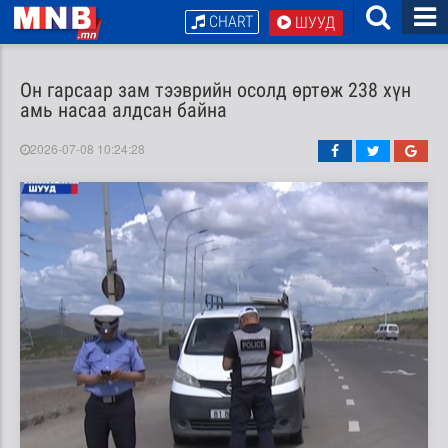
CHART
ШУУД
Он гарсаар зам тээврийн осолд өртөж 238 хүн
амь насаа алдсан байна
2026-07-08 10:24:28