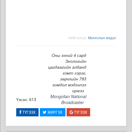
Нийтэлсэн:
Moнголын мэдээ
Оны эхний 4 сард
Экологийн
цагдаагийн албанд
гэмт хэрэг,
зөрчлийн 793
гомдол мэдээлэл
иржээ
Mongolian National
Үзсэн: 613
Broadcaster
ТҮГЭЭХ
ЖИРГЭХ
ТҮГЭЭХ