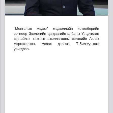
"Монголын мэдээ" мэдээллийн хөтөлбөрийн
зочноор Экологийн цагдаагийн албаны Урьдчилан
сэргийлэх хамтын ажиллагааны хэлтсийн Ахлах
мэргэжилтэн, Ахлах дэслэгч Т.Билгүүнтөгс
уригдлаа.