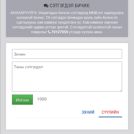
СЭТГЭГДЭЛ БИЧИХ:
АНХААРУУЛГА: Уншигчдын бичсэн сэтгэгдэлд MNB.mn хариуцлага
хүлээхгүй болно. ТА сэтгэгдэл бичихдээ хууль зүйн болон ёс
суртахууны хэм хэмжээг хүндэтгэнэ үү. Хэм хэмжээг зөрчсөн
сэтгэгдэлийг админ устгах эрхтэй. Сэтгэгдэлтэй холбоотой санал
гомдолыг
70127055
утсаар хүлээн авна.
1000
Илгээх
ЭХНИЙ
СҮҮЛИЙН