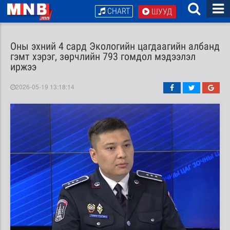
CHART
ШУУД
Оны эхний 4 сард Экологийн цагдаагийн албанд
гэмт хэрэг, зөрчлийн 793 гомдол мэдээлэл
иржээ
2026-05-19 13:18:14