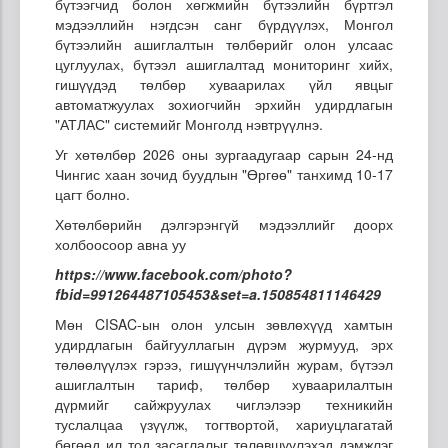
бүтээгчид болон хөгжмийн бүтээлийн бүртгэл
мэдээллийн нэгдсэн санг бүрдүүлэх, Монгол
бүтээлийн ашиглалтын төлбөрийг олон улсаас
цуглуулах, бүтээл ашиглалтад мониторинг хийх,
гишүүдэд төлбөр хуваарилах үйл явцыг
автоматжуулах зохиогчийн эрхийн удирдлагын
"АТЛАС" системийг Монголд нэвтрүүлнэ.
Уг хөтөлбөр 2026 оны зургаадугаар сарын 24-нд
Чингис хаан зочид буудлын
"Өргөө" танхимд 10-17
цагт болно.
Хөтөлбөрийн дэлгэрэнгүй мэдээллийг доорх
холбоосоор авна уу
https://www.facebook.com/photo?
fbid=991264487105453&set=a.150854811146429
Мөн CISAC-ын олон улсын зөвлөхүүд хамтын
удирдлагын байгууллагын дүрэм журмууд, эрх
төлөөлүүлэх гэрээ, гишүүнчлэлийн журам, бүтээл
ашиглалтын тариф, төлбөр хуваарилалтын
дүрмийг сайжруулах чиглэлээр техникийн
туслалцаа үзүүлж, тогтвортой, хариуцлагатай
бөгөөд ил тод засаглалыг төлөвшүүлэхэд дэмжлэг