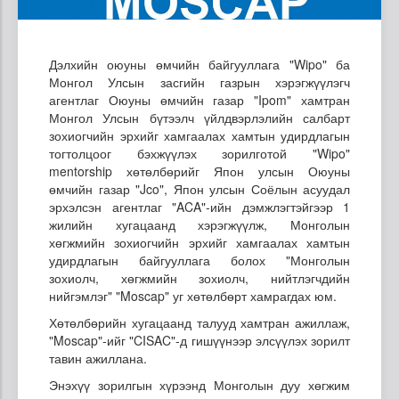
Дэлхийн оюуны өмчийн байгууллага "Wipo" ба
Монгол Улсын засгийн газрын хэрэгжүүлэгч
агентлаг Оюуны өмчийн газар "Ipom" хамтран
Монгол Улсын бүтээлч үйлдвэрлэлийн салбарт
зохиогчийн эрхийг хамгаалах хамтын удирдлагын
тогтолцоог бэхжүүлэх зорилготой "Wipo"
mentorship хөтөлбөрийг Япон улсын Оюуны
өмчийн газар "Jco", Япон улсын Соёлын асуудал
эрхэлсэн агентлаг "ACA"-ийн дэмжлэгтэйгээр 1
жилийн хугацаанд хэрэгжүүлж, Монголын
хөгжмийн зохиогчийн эрхийг хамгаалах хамтын
удирдлагын байгууллага болох "Монголын
зохиолч, хөгжмийн зохиолч, нийтлэгчдийн
нийгэмлэг" "Moscap" уг хөтөлбөрт хамрагдах юм.
Хөтөлбөрийн хугацаанд талууд хамтран ажиллаж,
"Moscap"-ийг "CISAC"-д гишүүнээр элсүүлэх зорилт
тавин ажиллана.
Энэхүү зорилгын хүрээнд Монголын дуу хөгжим