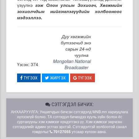
үзүүлнэ
гэж Олон улсын Зохиогч, Хөгжмийн
зохиолчдын нийгэмлэгүүдийн холбооноос
мэдээллээ.
Дуу хөгжмийн
бүтээгчид энэ
сарын 24-нд
чуулна
Mongolian National
Үзсэн: 374
Broadcaster
ТҮГЭЭХ
ЖИРГЭХ
ТҮГЭЭХ
СЭТГЭГДЭЛ БИЧИХ:
АНХААРУУЛГА: Уншигчдын бичсэн сэтгэгдэлд MNB.mn хариуцлага
хүлээхгүй болно. ТА сэтгэгдэл бичихдээ хууль зүйн болон ёс
суртахууны хэм хэмжээг хүндэтгэнэ үү. Хэм хэмжээг зөрчсөн
сэтгэгдэлийг админ устгах эрхтэй. Сэтгэгдэлтэй холбоотой санал
гомдолыг
70127055
утсаар хүлээн авна.