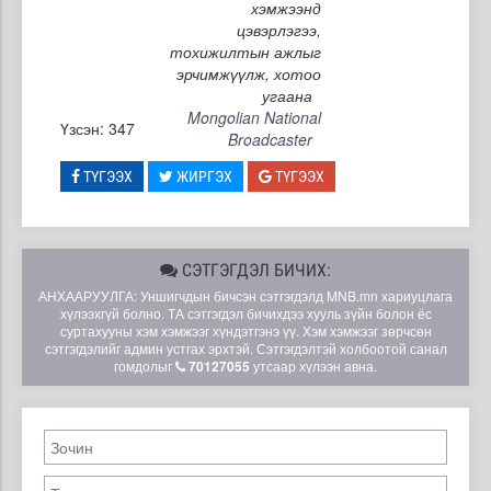
хэмжээнд
цэвэрлэгээ,
тохижилтын ажлыг
эрчимжүүлж, хотоо
угаана
Mongolian National
Үзсэн: 347
Broadcaster
ТҮГЭЭХ
ЖИРГЭХ
ТҮГЭЭХ
СЭТГЭГДЭЛ БИЧИХ:
АНХААРУУЛГА: Уншигчдын бичсэн сэтгэгдэлд MNB.mn хариуцлага
хүлээхгүй болно. ТА сэтгэгдэл бичихдээ хууль зүйн болон ёс
суртахууны хэм хэмжээг хүндэтгэнэ үү. Хэм хэмжээг зөрчсөн
сэтгэгдэлийг админ устгах эрхтэй. Сэтгэгдэлтэй холбоотой санал
гомдолыг
70127055
утсаар хүлээн авна.