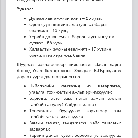
Үүнээс:
Дулаан хангамжийн ажил – 25 хувь,
Орон сууц нийтийн аж ахуйн салбарын
өвөлжилт - 15 хувь,
Үерийн далан суваг, борооны усны шугам
сүлжээ - 58 хувь,
Халаалтын зуухны өвөлжилт - 17 хувийн
биелэлттэй хэрэгжиж байна.
Шуурхай зөвлөгөөнөөр нийслэлийн Засаг дарга
бөгөөд Улаанбаатар хотын Захирагч Б.Пүрэвдагва
дараах үүрэг даалгаврыг өглөө.
Нийслэлийн хэмжээнд их цэвэрлэгээ,
угаалга, тохижилтын ажлыг эрчимжүүлэх
Барилга, авто зам, явган замын ажлын
талбайн аюулгүй байдлыг хангах
Тоосжилтыг бууруулах зорилгоор зам
талбайг усалж, чийгшүүлэх
Замын тэмдэг, тэмдэглэгээ, хайс хашлагыг
засварлах
Үерийн далан, суваг, борооны ус зайлуулах