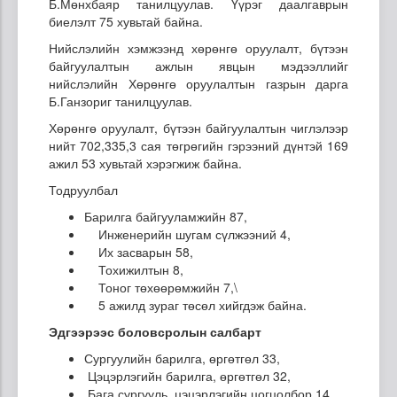
Б.Мөнхбаяр танилцуулав. Үүрэг даалгаврын
биелэлт 75 хувьтай байна.
Нийслэлийн хэмжээнд хөрөнгө оруулалт, бүтээн
байгуулалтын ажлын явцын мэдээллийг
нийслэлийн Хөрөнгө оруулалтын газрын дарга
Б.Ганзориг танилцуулав.
Хөрөнгө оруулалт, бүтээн байгуулалтын чиглэлээр
нийт 702,335,3 сая төгрөгийн гэрээний дүнтэй 169
ажил 53 хувьтай хэрэгжиж байна.
Тодруулбал
Барилга байгууламжийн 87,
Инженерийн шугам сүлжээний 4,
Их засварын 58,
Тохижилтын 8,
Тоног төхөөрөмжийн 7,\
5 ажилд зураг төсөл хийгдэж байна.
Эдгээрээс боловсролын салбарт
Сургуулийн барилга, өргөтгөл 33,
Цэцэрлэгийн барилга, өргөтгөл 32,
Бага сургууль, цэцэрлэгийн цогцолбор 14,