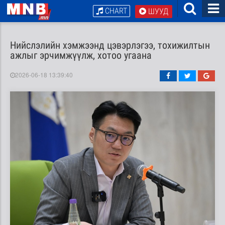
CHART
ШУУД
Нийслэлийн хэмжээнд цэвэрлэгээ, тохижилтын
ажлыг эрчимжүүлж, хотоо угаана
2026-06-18 13:39:40