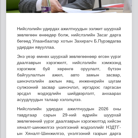
Нийслэлийн удирдах ажилтнуудын ээлжит шуурхай
зөвлөгөөн өнөөдөр болж, нийслэлийн Засаг дарга
бөгөөд Улаанбаатар хотын Захирагч Б.Пүрэвдагва
удирдан явууллаа.
Энэ үеэр өмнөх шуурхай зөвлөгөөнөөр өгсөн үүрэг
даалгаврын хэрэгжилт, нийслэлийн хэмжээнд
хэрэгжиж буй хөрөнгө оруулалт, бүтээн
байгуулалтын ажил, авто замын засвар,
шинэчлэлийн ажлын явц, инженерийн шугам
сүлжээний засвар шинэчлэл, иргэдээс гаргасан
эрсдэл мэдэгдлийн шийдвэрлэлт, анхаарах
асуудлуудын талаар хэлэлцлээ.
Нийслэлийн удирдах ажилтнуудын 2026 оны
тавдугаар сарын 29-ний өдрийн шуурхай
зөвлөгөөний үүрэг даалгаврын хэрэгжилтэд хийсэн
хяналт-шинжилгээ үнэлгээний мэдээллийг НЗДТГ-
ын Хяналт-Шинжилгээ, үнэлгээний газрын дарга