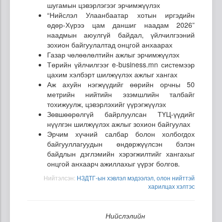
шугамын цэвэрлэгээг эрчимжүүлэх
“Нийслэл Улаанбаатар хотын иргэдийн
өдөр-Хүрээ цам даншиг наадам 2026”
наадмын аюулгүй байдал, үйлчилгээний
зохион байгуулалтад онцгой анхаарах
Газар чөлөөлөлтийн ажлыг эрчимжүүлэх
Төрийн үйлчилгээг e-business.mn системээр
цахим хэлбэрт шилжүүлэх ажлыг хангах
Аж ахуйн нэгжүүдийг өөрийн орчны 50
метрийн нийтийн эзэмшлийн талбайг
тохижуулж, цэвэрлэхийг үүрэгжүүлэх
Зөвшөөрөлгүй байрлуулсан ТҮЦ-үүдийг
нүүлгэн шилжүүлэх ажлыг зохион байгуулах
Эрчим хүчний салбар болон холбогдох
байгууллагуудын өндөржүүлсэн бэлэн
байдлын дэглэмийн хэрэгжилтийг хангахыг
онцгой анхаарч ажиллахыг үүрэг болгов.
Нийтэлсэн:
НЗДТГ-ын хэвлэл мэдээлэл, олон нийттэй
харилцах хэлтэс
Нийслэлийн