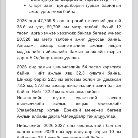
Спорт заал, цогцолборын гурван барилгын
ажил үргэлжилж байна.
2026 онд 47,759.8 сая төгрөгийн гэрээний дүнтэй
38.6 км урт, 69,708 ам метр талбай бүхий 12
төсөл, арга хэмжээ хэрэгжиж байгаа бөгөөд үүнээс
20,328 ам метр талбайн ажил дууссан байна.
Автозам, засвар шинэчлэлийн ажлын явцын
мэдээллийг нийслэлийн Замын хөгжлийн газрын
дарга Б.Одбаяр танилцууллаа.
2026 онд замын шинэчлэлийн 54 төсөл хэрэгжиж
байна. Нийт ажлын явц 32.3 хувьтай байна.
Шинээр барих 22.3 км автозам болон он дамжсан
72.2 км, 37.6 км засвар шинэчлэлийн ажил багтаж
байна. Нийт 132.2 км замын ажил хийнэ.
Инженерийн шугам сүлжээний засвар
шинэчлэлийн ажлын явцын мэдээллийг
Улаанбаатар хотын Ерөнхий менежер бөгөөд
Ажлын албаны дарга Ч.Мэндбаяр танилцууллаа.
Нийслэлийн 2026-2027 оны өвөлжилтийн бэлтгэл
хангах ажил 2026 оны зургаадугаар сарын 10-ны
байдлаар 25.1 хувийн хэрэгжилттэй байна.