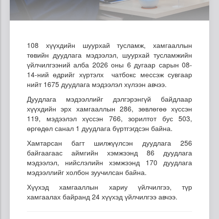
108 хүүхдийн шуурхай тусламж, хамгааллын
төвийн дуудлага мэдээлэл, шуурхай тусламжийн
үйлчилгээний алба 2026 оны 6 дугаар сарын 08-
14-ний өдрийг хүртэлх чатбокс мессэж сувгаар
нийт 1675 дуудлага мэдээлэл хүлээн авчээ.
Дуудлага мэдээллийг дэлгэрэнгүй байдлаар
хүүхдийн эрх хамгааллын 286, зөвлөгөө хүссэн
119, мэдээлэл хүссэн 766, зорилтот бус 503,
өргөдөл санал 1 дуудлага бүртгэгдсэн байна.
Хамтарсан багт шилжүүлсэн дуудлага 256
байгаагаас аймгийн хэмжээнд 86 дуудлага
мэдээлэл, нийслэлийн хэмжээнд 170 дуудлага
мэдээллийг холбон зуучилсан байна.
Хүүхэд хамгааллын хариу үйлчилгээ, түр
хамгаалах байранд 24 хүүхэд үйлчилгээ авчээ.