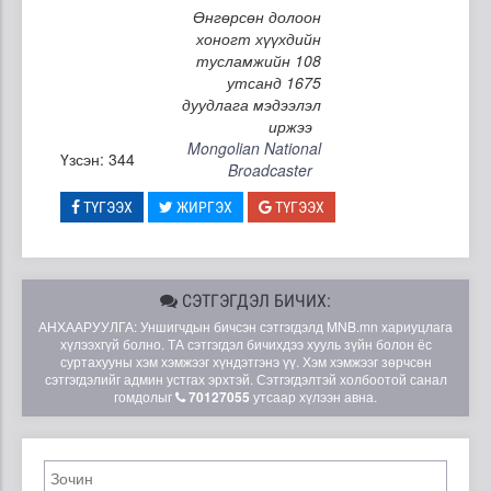
Өнгөрсөн долоон
хоногт хүүхдийн
тусламжийн 108
утсанд 1675
дуудлага мэдээлэл
иржээ
Mongolian National
Үзсэн: 344
Broadcaster
ТҮГЭЭХ
ЖИРГЭХ
ТҮГЭЭХ
СЭТГЭГДЭЛ БИЧИХ:
АНХААРУУЛГА: Уншигчдын бичсэн сэтгэгдэлд MNB.mn хариуцлага
хүлээхгүй болно. ТА сэтгэгдэл бичихдээ хууль зүйн болон ёс
суртахууны хэм хэмжээг хүндэтгэнэ үү. Хэм хэмжээг зөрчсөн
сэтгэгдэлийг админ устгах эрхтэй. Сэтгэгдэлтэй холбоотой санал
гомдолыг
70127055
утсаар хүлээн авна.