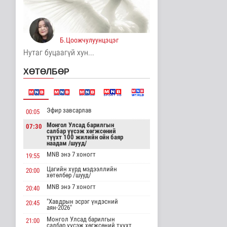
Явуулын төрийн
үйлчилгээгээр иргэд
жолооны болон..
Нийгэм
Б.Цоожчулуунцэцэг
10 цаг 16 минутын өмнө
Нутаг буцаагүй хун...
"Нүүдэлчдийн зан үйл,
ХӨТӨЛБӨР
баатарлаг тууль" эрдэм
шин..
Танин мэдэхүй
10 цаг 27 минутын өмнө
Эфир завсарлав
00:05
МҮОНРТ-ийн Үндэсний
зөвлөлийн даргаар
Монгол Улсад барилгын
07:30
салбар үүсэж хөгжсөний
Н.Монсор д..
түүхт 100 жилийн ойн баяр
Нийгэм
наадам /шууд/
11 цаг 31 минутын өмнө
MNB энэ 7 хоногт
19:55
Цагийн хүрд мэдээллийн
АНУ полисиликон
20:00
хөтөлбөр /шууд/
бүтээгдэхүүнд 15
хувийн тариф но..
MNB энэ 7 хоногт
20:40
Дэлхийд
"Хавдрын эсрэг үндэсний
20:45
11 цаг 36 минутын өмнө
аян-2026"
Монгол Улсад барилгын
21:00
Торгоны замын цуваа
салбар үүсэж хөгжсөний түүхт