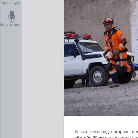
Цагийн хүрд
Найм арваннэг
Газрын тосны агуулахууд э
Улсын хэмжээнд өнгөрсөн дол
аймгийн 39 суманд аюулт үзэгд