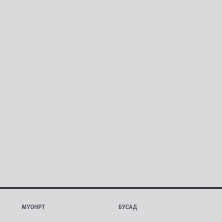
МҮОНРТ
БУСАД