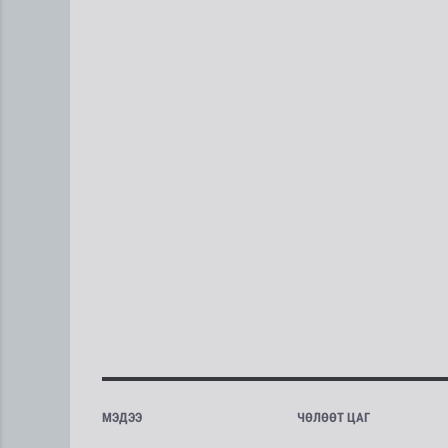
МЭДЭЭ
ЧӨЛӨӨТ ЦАГ