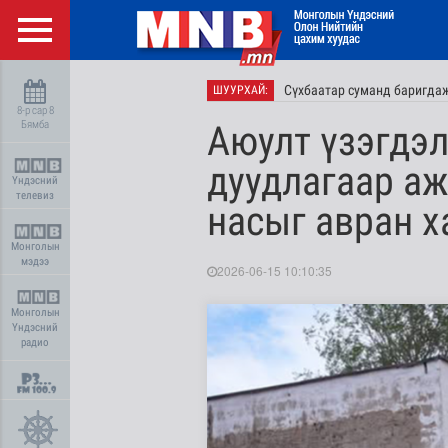
Сүхбаатар суманд баригдаж
ШУУРХАЙ:
8-р сар 8
Бямба
Аюулт үзэгдэл
дуудлагаар аж
Үндэсний
телевиз
насыг авран 
Монголын
мэдээ
2026-06-15 10:10:35
Монголын
Үндэсний
радио