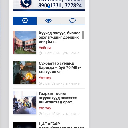
Хүүхэд залуус, бизнес
эрхлэгчдийг дэмжих
инкубат..
Нийгэм
2 цаг 25 минутын өмнө
Сүхбаатар суманд
баригдаж буй 70 МВт-
ын хүчин ча..
Улс төр
3 цаг 39 минутын өмнө
Газрын тосны
агуулахууд эхнээсээ
ашиглалтад орох..
Улс төр
4 цаг 45 минутын өмнө
ЦАГ АГААР: