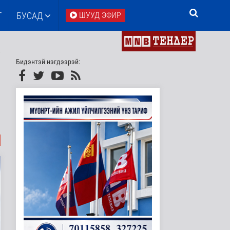
Т
БУСАД
ШУУД ЭФИР
Бидэнтэй нэгдээрэй: