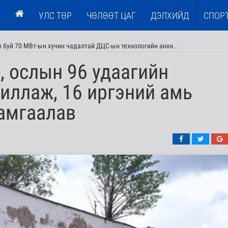
УЛС ТӨР
ЧӨЛӨӨТ ЦАГ
ДЭЛХИЙД
СПОР
 буй 70 МВт-ын хүчин чадалтай ДЦС-ын технологийн анхн..
, ослын 96 удаагийн
иллаж, 16 иргэний амь
хамгаалав