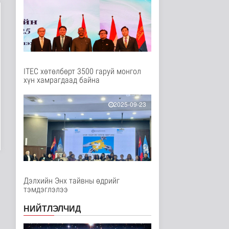
Нийгэм
7 цаг 2 минутын өмнө
Ерөнхий сайд БНХАУ-
аас сар бүр 12-15
мянган тонн..
Улс төр
7 цаг 7 минутын өмнө
ITEC хөтөлбөрт 3500 гаруй монгол
хүн хамрагдаад байна
Газар чөлөөлөлт, нөхөн
олговрын асуудлыг
хуулийн..
2025-09-23
Нийгэм
7 цаг 10 минутын өмнө
Бамбай хоншоорт
могойд хатгуулахаас
сэрэмжлээрэй
Эрүүл мэнд
9 цаг 18 минутын өмнө
Дэлхийн Энх тайвны өдрийг
тэмдэглэлээ
Ц.Идэрбат: Мал
эмнэлгийн салбарын
НИЙТЛЭЛЧИД
өрсөлдөх чадва..
Нийгэм