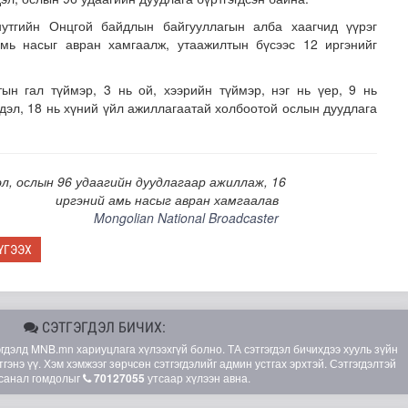
нутгийн Онцгой байдлын байгууллагын алба хаагчид үүрэг
амь насыг авран хамгаалж, утаажилтын бүсээс 12 иргэнийг
ын гал түймэр, 3 нь ой, хээрийн түймэр, нэг нь үер, 9 нь
гдэл, 18 нь хүний үйл ажиллагаатай холбоотой ослын дуудлага
шөнөдөө 21 хэм дулаан
л, ослын 96 удаагийн дуудлагаар ажиллаж, 16
иргэний амь насыг авран хамгаалав
Mongolian National Broadcaster
ҮГЭЭХ
СЭТГЭГДЭЛ БИЧИХ:
элд MNB.mn хариуцлага хүлээхгүй болно. ТА сэтгэгдэл бичихдээ хууль зүйн
гэнэ үү. Хэм хэмжээг зөрчсөн сэтгэгдэлийг админ устгах эрхтэй. Сэтгэгдэлтэй
санал гомдолыг
70127055
утсаар хүлээн авна.