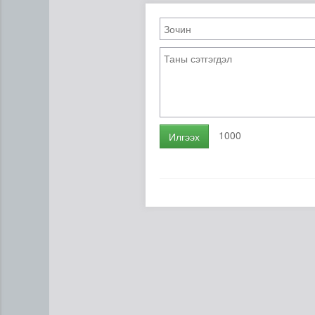
1000
Илгээх
Хүүхдийн эрүүл, аюулгүй ор