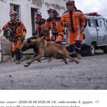
хнээсээ ашиглалтад ороход бэлэн болжээ
оо хоногт (2026.06.08-2026.06.14) нийслэлийн 8 дүүрэг, 17
эл, ослын 96 удаагийн дуудлага бүртгэгдсэн байна.