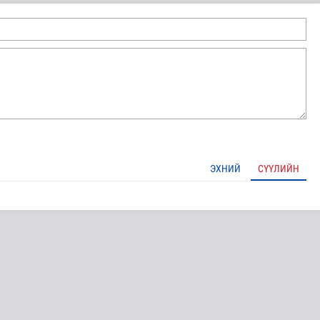
ЭХНИЙ
СҮҮЛИЙН
чинд суралцах нөхцөлийг бүрдүүлэх хүрээнд ДЭМБ-тай х..