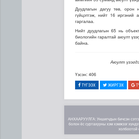
Дуудлагын дагуу төв, орон 
гүйцэтгэж, нийт 16 иргэний 
гаргалаа.
Нийт дуудлагын 65 нь объект
биологийн гаралтай аюулт үзэ
байна.
ЦАГ АГААР: Улаанбаатарт 
Аюулт үзэгдэ
Үзсэн: 406
ТҮГЭЭХ
ЖИРГЭХ
Т
АНХААРУУЛГА: Уншигчдын бичсэн сэтгэгд
болон ёс суртахууны хэм хэмжээг хүндэт
холбоотой 