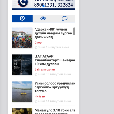
“Дархан-88” уулын
дугуйн наадам зургаа
дахь жилд..
Cпорт
3 цаг 1 минутын өмнө
ЦАГ АГААР:
Улаанбаатарт шөнөдөө
10 хэм дулаан
Байгаль орчин
4 цаг 33 минутын өмнө
Усны ослоос урьдчилан
сэргийлэх эргүүлүүд
тогтмо..
Нийгэм
4 цаг 14 минутын өмнө
Манай улс 3.10 тонн алт