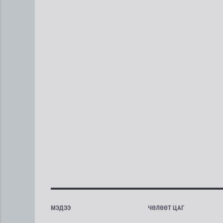
МЭДЭЭ
ЧӨЛӨӨТ ЦАГ