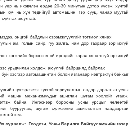
н үер нь ихэвчлэн ердөө 20-30 минутын дотор үүсэж, хүчтэй
лын хүч нь хүн төдийгүй автомашин, гэр сууц, чанар муутай
 сүйтгэх аюултай.
мэдээ, онцгой байдлын сэрэмжлүүлгийг тогтмол хянах
улын ам, голын сайр, гуу жалга, нам дор газраар зорчихгүй
лон хөгжлийн бэрхшээлтэй иргэдийг хараа хяналтгүй орхихгүй
 сан” тусгай үзэсгэлэн нээгдлээ
сээс урьдчилан холдож, аюулгүй байршилд байрлах
ж буй хэсгээр автомашинтай болон явганаар нэвтрэхгүй байхыг
увгийн цэвэрлэгээг тусгай зориулалтын өндөр даралтын усны
ий машин механизмуудыг ашиглан шугам хоолойг угааж,
этгэж байна. Ингэснээр борооны усны урсцыг чөлөөтэй
элийг бууруулах, шугам сүлжээний ашиглалтын найдвартай
долтой юм.
Эх сурвалж: Геодези, Усны Барилга Байгууламжийн газар