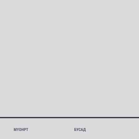
МҮОНРТ
БУСАД