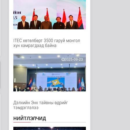
Нийгэм
8 цаг 30 минутын өмнө
"Сэлэнгэ-2026” хээрийн
сургууль амжилттай
явагда..
Нийгэм
8 цаг 15 минутын өмнө
ITEC хөтөлбөрт 3500 гаруй монгол
хүн хамрагдаад байна
Испани улс
цагаачлалын
маргааны улмаас
2025-09-23
Италиас и..
Дэлхийд
9 цаг 48 минутын өмнө
БНСУ залуу хосуудыг
гэрлэлтээ
бүртгүүлэхээс зайл..
Дэлхийд
Дэлхийн Энх тайвны өдрийг
9 цаг 51 минутын өмнө
тэмдэглэлээ
Иргэд: Хичээлийн
НИЙТЛЭЛЧИД
хэрэгслийн үнэ багагүй
нэмэгдсэ..
Нийгэм