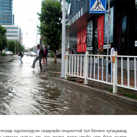
адаадад гаргажээ
лсаар хүрээлэгдсэн газарзүйн онцлогтой тул богино хугацаанд
 улмаас уулын ам, гуу жалга дагуу уруйн үер буух өндөр