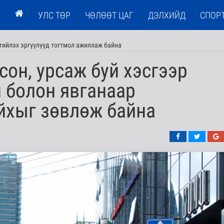
УЛС ТӨР
ЧӨЛӨӨТ ЦАГ
ДЭЛХИЙД
СПОР
гийлэх эргүүлүүд тогтмол ажиллаж байна
сон, урсаж буй хэсгээр
 болон явганаар
йхыг зөвлөж байна