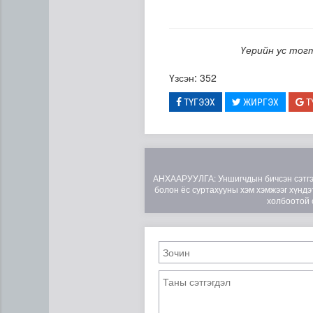
Үерийн ус тог
Үзсэн: 352
ТҮГЭЭХ
ЖИРГЭХ
Т
Цэцэрлэгийн цахим бүртгэл
АНХААРУУЛГА: Уншигчдын бичсэн сэтгэгд
болон ёс суртахууны хэм хэмжээг хүндэт
холбоотой 