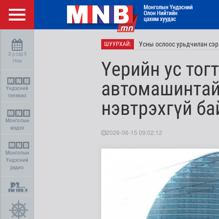
Усны ослоос урьдчилан сэр
ШУУРХАЙ:
8-р сар 9
Ням
Үерийн ус тогт
автомашинтай
Үндэсний
телевиз
нэвтрэхгүй ба
Монголын
мэдээ
2026-06-15 09:02:12
Монголын
Үндэсний
радио