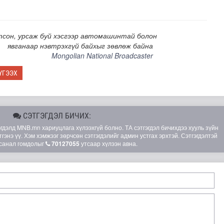
тсон, урсаж буй хэсгээр автомашинтай болон
явганаар нэвтрэхгүй байхыг зөвлөж байна
Mongolian National Broadcaster
ҮГЭЭХ
СЭТГЭГДЭЛ БИЧИХ:
 маргааш эхэлнэ
элд MNB.mn хариуцлага хүлээхгүй болно. ТА сэтгэгдэл бичихдээ хууль зүйн
гэнэ үү. Хэм хэмжээг зөрчсөн сэтгэгдэлийг админ устгах эрхтэй. Сэтгэгдэлтэй
санал гомдолыг
70127055
утсаар хүлээн авна.