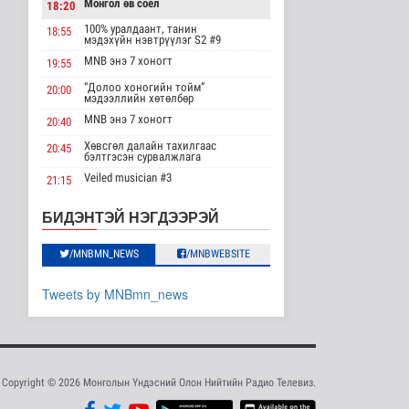
Хүүхэд залуус, бизнес
Монгол өв соёл
18:20
эрхлэгчдийг дэмжих
инкубат..
100% уралдаант, танин
18:55
мэдэхүйн нэвтрүүлэг S2 #9
Нийгэм
MNB энэ 7 хоногт
2026-08-08 17:16
19:55
“Долоо хоногийн тойм”
20:00
Сүхбаатар суманд
мэдээллийн хөтөлбөр
баригдаж буй 70 МВт-
MNB энэ 7 хоногт
20:40
ын хүчин ча..
Улс төр
Хөвсгөл далайн тахилгаас
20:45
бэлтгэсэн сурвалжлага
2026-08-08 17:02
Veiled musician #3
21:15
Газрын тосны
“Inda house 1” МУСК
агуулахууд эхнээсээ
22:00
БИДЭНТЭЙ НЭГДЭЭРЭЙ
ашиглалтад орох..
“Гэрэлтэй цонх” үдшийн
23:35
Улс төр
хөтөлбөр
/MNBMN_NEWS
/MNBWEBSITE
2026-08-08 15:56
ЦАГ АГААР:
Tweets by MNBmn_news
Улаанбаатарт шөнөдөө
21 хэм дулаан
Байгаль орчин
2026-08-08 15:01
Copyright © 2026 Монголын Үндэсний Олон Нийтийн Радио Телевиз.
Хүүхдийн эрүүл,
аюулгүй орчинд