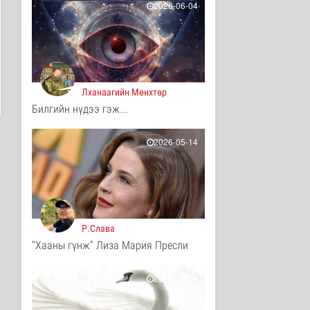
2026-06-04
9 цаг 53 минутын өмнө
Турк, Саудын Араб,
Пакистан улсууд
батлан хамгаа..
Дэлхийд
9 цаг 57 минутын өмнө
Лханаагийн Мөнхтөр
Билгийн нүдээ гэж...
"Онцгой амралт-2026"
реалити шоуны зургийг
авч э..
2026-05-14
Нийгэм
9 цаг 59 минутын өмнө
Монгол-Оросын зэвсэгт
хүчний байлдааны
буудлагат..
Нийгэм
Р.Слава
9 цаг 2 минутын өмнө
"Хааны гүнж” Лиза Мария Пресли
Цагааннуур суманд 23
мянга гаруй га талбайд
тари..
2026-05-14
Нийгэм
9 цаг 7 минутын өмнө