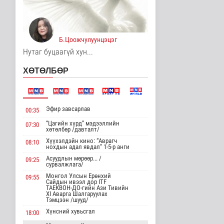
Хөдөө орон нутагт
шатахуун
нийлүүлэлтийг хоёр да..
Б.Цоожчулуунцэцэг
Нийгэм
9 цаг 9 минутын өмнө
Нутаг буцаагүй хун...
ЦАГ АГААР:
ХӨТӨЛБӨР
Улаанбаатарт өдөртөө
26 хэм дулаан
Байгаль орчин
9 цаг 21 минутын өмнө
Эфир завсарлав
00:35
Монгол Улсын Төрийн
“Цагийн хүрд” мэдээллийн
07:30
дуулал
хөтөлбөр /давталт/
Энтертайнмент
Хүүхэлдэйн кино: “Аврагч
08:10
нохдын адал явдал” 1-5-р анги
13 цаг 37 минутын өмнө
Асуудлын мөрөөр... /
09:25
сурвалжлага/
"Цагийн хүрд"
Монгол Улсын Ерөнхий
09:55
мэдээллийн хөтөлбөр
Сайдын ивээл дор ITF
/2026.08.08/
ТАЕКВОН-ДО-гийн Ази Тивийн
XI Аварга Шалгаруулах
Нийгэм
Тэмцээн /шууд/
23 цаг 41 минутын өмнө
Хүнсний хувьсгал
18:00