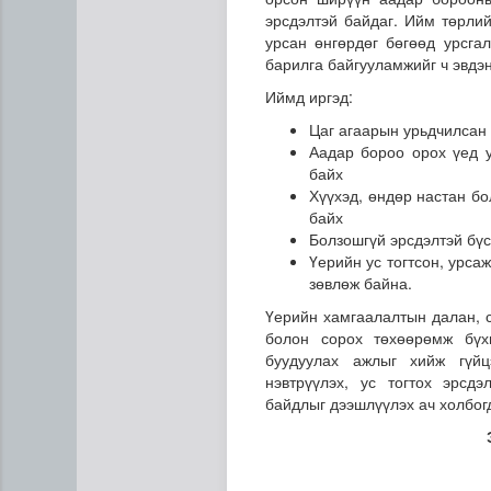
эрсдэлтэй байдаг. Ийм төрлий
урсан өнгөрдөг бөгөөд урсга
барилга байгууламжийг ч эвдэн
Иймд иргэд:
Цаг агаарын урьдчилсан 
Аадар бороо орох үед у
байх
Хүүхэд, өндөр настан бо
“Дүрслэх урлагийн оюуны өв
байх
Болзошгүй эрсдэлтэй бү
Үерийн ус тогтсон, урса
зөвлөж байна.
Үерийн хамгаалалтын далан, с
болон сорох төхөөрөмж бүх
буудуулах ажлыг хийж гүйц
нэвтрүүлэх, ус тогтох эрсд
байдлыг дээшлүүлэх ач холбог