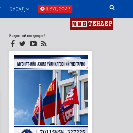
Т
БУСАД
ШУУД ЭФИР
Бидэнтэй нэгдээрэй: