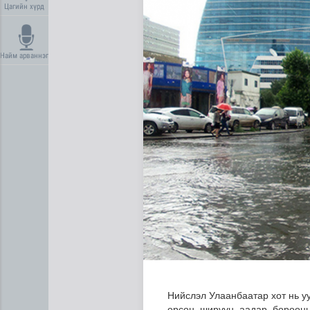
Цагийн хүрд
Найм арваннэг
Манай улс 3.10 тонн алт г
Нийслэл Улаанбаатар хот нь уу
орсон ширүүн аадар борооны