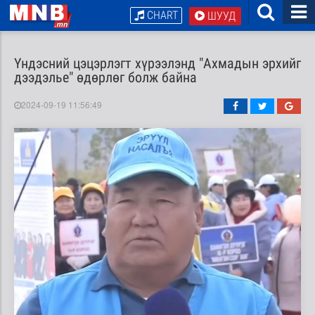
CHART
ШУУД
Үндэсний цэцэрлэгт хүрээлэнд "Ахмадын эрхийг
дээдэлье" өдөрлөг болж байна
2024-09-19 11:56:49