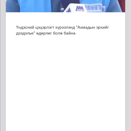
Үндэсний цэцэрлэгт хүрээлэнд "Ахмадын эрхийг
дээдэлье" өдөрлөг болж байна