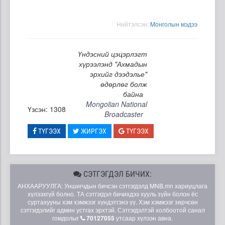
Нийтэлсэн:
Moнголын мэдээ
Үндэсний цэцэрлэгт
хүрээлэнд "Ахмадын
эрхийг дээдэлье"
өдөрлөг болж
байна
Mongolian National
Үзсэн: 1308
Broadcaster
ТҮГЭЭХ
ЖИРГЭХ
ТҮГЭЭХ
СЭТГЭГДЭЛ БИЧИХ:
АНХААРУУЛГА: Уншигчдын бичсэн сэтгэгдэлд MNB.mn хариуцлага
хүлээхгүй болно. ТА сэтгэгдэл бичихдээ хууль зүйн болон ёс
суртахууны хэм хэмжээг хүндэтгэнэ үү. Хэм хэмжээг зөрчсөн
сэтгэгдэлийг админ устгах эрхтэй. Сэтгэгдэлтэй холбоотой санал
гомдолыг
70127055
утсаар хүлээн авна.