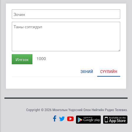
1000
Илгээх
ЭХНИЙ
СҮҮЛИЙН
Copyright © 2026 Монголын Үндэсний Олон Нийтийн Радио Телевиз.