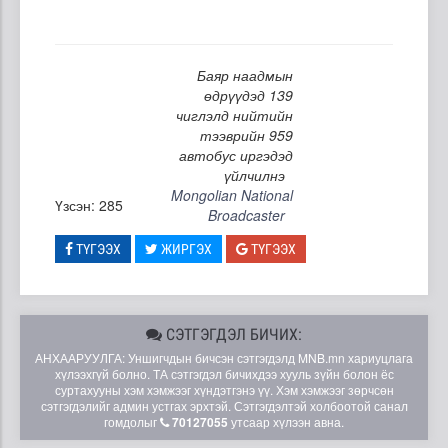
Баяр наадмын
өдрүүдэд 139
чиглэлд нийтийн
тээврийн 959
автобус иргэдэд
үйлчилнэ
Mongolian National
Үзсэн: 285
Broadcaster
ТҮГЭЭХ
ЖИРГЭХ
ТҮГЭЭХ
СЭТГЭГДЭЛ БИЧИХ:
АНХААРУУЛГА: Уншигчдын бичсэн сэтгэгдэлд MNB.mn хариуцлага
хүлээхгүй болно. ТА сэтгэгдэл бичихдээ хууль зүйн болон ёс
суртахууны хэм хэмжээг хүндэтгэнэ үү. Хэм хэмжээг зөрчсөн
сэтгэгдэлийг админ устгах эрхтэй. Сэтгэгдэлтэй холбоотой санал
гомдолыг
70127055
утсаар хүлээн авна.