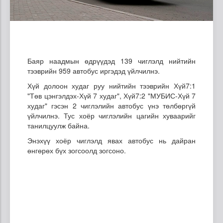
Баяр наадмын өдрүүдэд 139 чиглэлд нийтийн
тээврийн 959 автобус иргэдэд үйлчилнэ.
Хүй долоон худаг руу нийтийн тээврийн Хүй7:1
"Төв цэнгэлдэх-Хүй 7 худаг", Хүй7:2 "МУБИС-Хүй 7
худаг" гэсэн 2 чиглэлийн автобус үнэ төлбөргүй
үйлчилнэ. Тус хоёр чиглэлийн цагийн хуваарийг
танилцуулж байна.
Энэхүү хоёр чиглэлд явах автобус нь дайран
өнгөрөх бүх зогсоолд зогсоно.