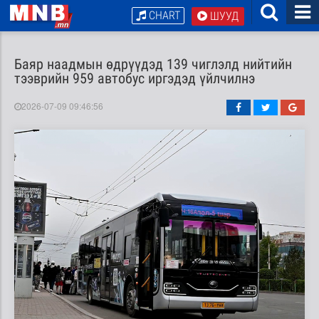
CHART
ШУУД
Баяр наадмын өдрүүдэд 139 чиглэлд нийтийн
тээврийн 959 автобус иргэдэд үйлчилнэ
2026-07-09 09:46:56