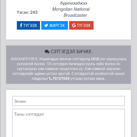
бүртгэгджээ
Mongolian National
Үзсэн: 243
Broadcaster
ТҮГЭЭХ
ЖИРГЭХ
ТҮГЭЭХ
СЭТГЭГДЭЛ БИЧИХ:
АНХААРУУЛГА: Уншигчдын бичсэн сэтгэгдэлд MNB.mn хариуцлага
хүлээхгүй болно. ТА сэтгэгдэл бичихдээ хууль зүйн болон ёс
суртахууны хэм хэмжээг хүндэтгэнэ үү. Хэм хэмжээг зөрчсөн
сэтгэгдэлийг админ устгах эрхтэй. Сэтгэгдэлтэй холбоотой санал
гомдолыг
70127055
утсаар хүлээн авна.