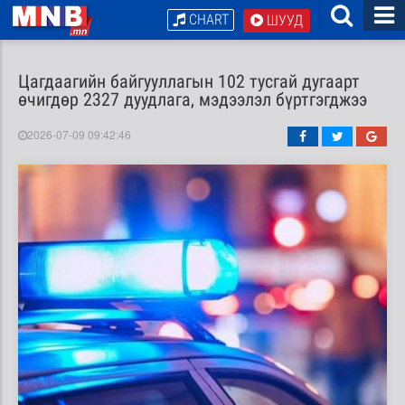
CHART
ШУУД
Цагдаагийн байгууллагын 102 тусгай дугаарт
өчигдөр 2327 дуудлага, мэдээлэл бүртгэгджээ
2026-07-09 09:42:46