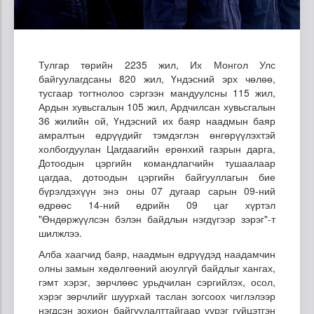
Тулгар төрийн 2235 жил, Их Монгол Улс
байгуулагдсаны 820 жил, Үндэсний эрх чөлөө,
тусгаар тогтнолоо сэргээн мандуулсны 115 жил,
Ардын хувьсгалын 105 жил, Ардчилсан хувьсгалын
36 жилийн ой, Үндэсний их баяр наадмын баяр
амралтын өдрүүдийг тэмдэглэн өнгөрүүлэхтэй
холбогдуулан Цагдаагийн ерөнхий газрын дарга,
Дотоодын цэргийн командлагчийн тушаалаар
цагдаа, дотоодын цэргийн байгууллагын бие
бүрэлдэхүүн энэ оны 07 дугаар сарын 09-ний
өдрөөс 14-ний өдрийн 09 цаг хүртэл
"Өндөржүүлсэн бэлэн байдлын нэгдүгээр зэрэг"-т
шилжлээ.
Алба хаагчид баяр, наадмын өдрүүдэд наадамчин
олны замын хөдөлгөөний аюулгүй байдлыг хангах,
гэмт хэрэг, зөрчлөөс урьдчилан сэргийлэх, осол,
хэрэг зөрчлийг шуурхай таслан зогсоох чиглэлээр
нэгдсэн зохион байгуулалттайгаар үүрэг гүйцэтгэн