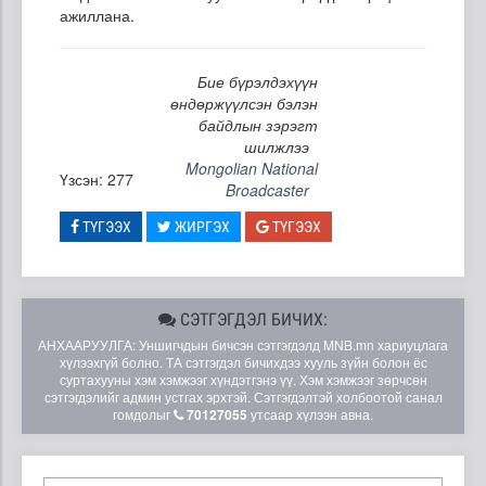
ажиллана.
Бие бүрэлдэхүүн
өндөржүүлсэн бэлэн
байдлын зэрэгт
шилжлээ
Mongolian National
Үзсэн: 277
Broadcaster
ТҮГЭЭХ
ЖИРГЭХ
ТҮГЭЭХ
СЭТГЭГДЭЛ БИЧИХ:
АНХААРУУЛГА: Уншигчдын бичсэн сэтгэгдэлд MNB.mn хариуцлага
хүлээхгүй болно. ТА сэтгэгдэл бичихдээ хууль зүйн болон ёс
суртахууны хэм хэмжээг хүндэтгэнэ үү. Хэм хэмжээг зөрчсөн
сэтгэгдэлийг админ устгах эрхтэй. Сэтгэгдэлтэй холбоотой санал
гомдолыг
70127055
утсаар хүлээн авна.