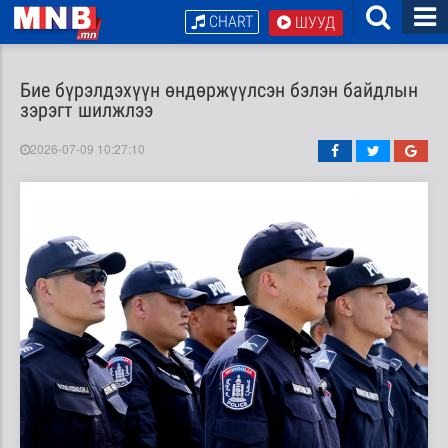
CHART
ШУУД
Бие бүрэлдэхүүн өндөржүүлсэн бэлэн байдлын
зэрэгт шилжлээ
2026-07-09 10:27:10