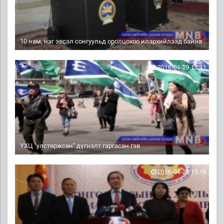
10 нам, нэг эвсэл сонгуульд оролцохоо илэрхийлээд байна
2016-04-29 15:41
ҮХЦ "улстөржсөн" дүгнэлт гаргасан гэв
2016-04-29 13:16