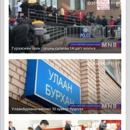
2016-04-28 11:49
Түрээсийн орон сууцны сугалаа 14 цагт эхэлнэ
2016-04-28 11:07
Улаанбурханы өвчлөл 30 хувиар буурчээ
2016-04-28 10:56