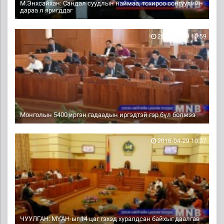
М.Энхсайхан: Сандал суудлын наймаа, тохироо сонгуулийн
дараа л яригддаг
2016-04-29 10:59
Монголын 5400 иргэн гадаадын иргэдтэй гэр бүл болжээ
2016-04-29 10:37
ЧУУЛГАН: МҮАН-ыг 14 цаг гэхэд хуралдсан байхыг даалгав