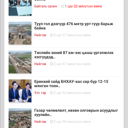
1 цаг 22 минутын өмнө
Байгаль орчин
Туул гол дээгүүр 476 метр урт гүүр барьж
байна
2 цаг 37 минутын өмнө
Нийгэм
Төслийн эхний 87 км-ээс цааш үргэлжлэх
хэсгүүдэд..
2 цаг 47 минутын өмнө
Нийгэм
Ерөнхий сайд БНХАУ-аас сар бүр 12-15
мянган тонн..
2 цаг 53 минутын өмнө
Улс төр
Газар чөлөөлөлт, нөхөн олговрын асуудлыг
хуулийн..
2 цаг 56 минутын өмнө
Нийгэм