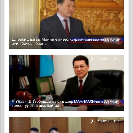
Д.Тэрбишдагва: Миний өмнөөс хуурамч хаягаар янз бүрийн
зүйл бичсэн байна
2016-05-02 15:39
Ч.Улаан: Д.Тэрбишдагва бид хоёр МАН, МАХН-ыг эвсэхийн
төлөө тууштай явж байгаа
2016-05-02 13:00