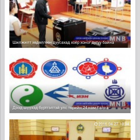
Шилжилт хөдөлгөөн дуусахад хоёр хоног дутуу байна
2016-04-27 11:34
Дээд шүүхэд бүртгэлтэй улс төрийн 24 нам байна
2016-04-27 10:34