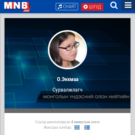
CHART
ШУУД
О.Энхмаа
Сурвалжлагч
Сүүлд шинэчлэгдсэн
4 минутын
өмнө
Жагсаах хэлбэр: