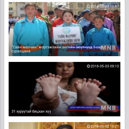
2016-05-03 10:47
“Сайн малчин” мэргэжлийн ангийн оюутнууд 5 сар
суралцана
2016-05-03 09:13
31 хуруутай бяцхан хүү
2016-05-02 16:21