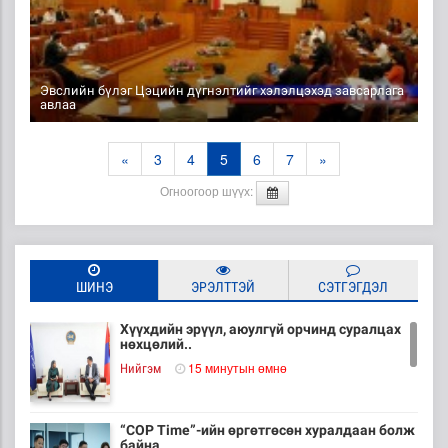
Эвслийн бүлэг Цэцийн дүгнэлтийг хэлэлцэхэд завсарлага
авлаа
«
3
4
5
6
7
»
Огноогоор шүүх:
ШИНЭ
ЭРЭЛТТЭЙ
СЭТГЭГДЭЛ
Хүүхдийн эрүүл, аюулгүй орчинд суралцах
нөхцөлий..
15 минутын өмнө
Нийгэм
“COP Time”-ийн өргөтгөсөн хуралдаан болж
байна