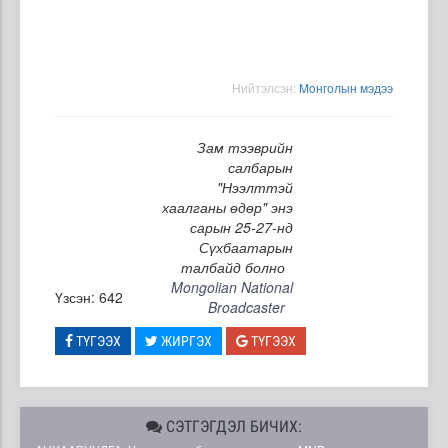
Нийтэлсэн:
Moнголын мэдээ
Зам тээврийн
салбарын
"Нээлттэй
хаалганы өдөр" энэ
сарын 25-27-нд
Сүхбаатарын
талбайд болно
Mongolian National
Үзсэн: 642
Broadcaster
ТҮГЭЭХ
ЖИРГЭХ
ТҮГЭЭХ
СЭТГЭГДЭЛ БИЧИХ: