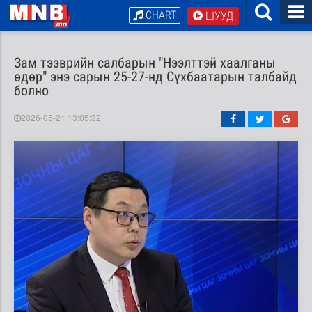
CHART
ШУУД
Зам тээврийн салбарын "Нээлттэй хаалганы
өдөр" энэ сарын 25-27-нд Сүхбаатарын талбайд
болно
2026-05-21 13:05:32