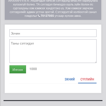
АНХААРУУЛГА: Уншигчдын бичсэн сэтгэгдэлд MNB.mn хариуцлага
хүлээхгүй болно. ТА сэтгэгдэл бичихдээ хууль зүйн болон ёс
суртахууны хэм хэмжээг хүндэтгэнэ үү. Хэм хэмжээг зөрчсөн
сэтгэгдэлийг админ устгах эрхтэй. Сэтгэгдэлтэй холбоотой санал
гомдолыг
70127055
утсаар хүлээн авна.
1000
Илгээх
ЭХНИЙ
СҮҮЛИЙН