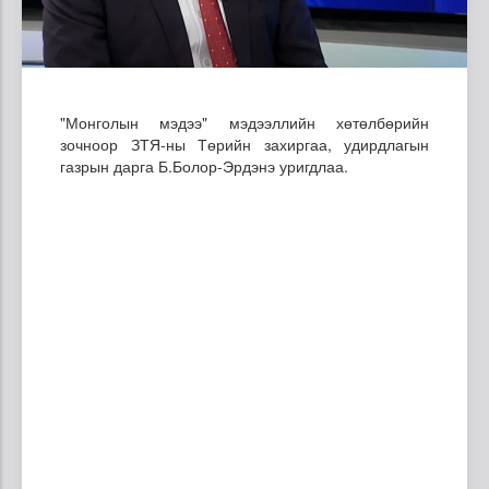
"Монголын мэдээ" мэдээллийн хөтөлбөрийн
зочноор ЗТЯ-ны Төрийн захиргаа, удирдлагын
газрын дарга Б.Болор-Эрдэнэ уригдлаа.