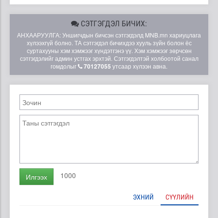
СЭТГЭГДЭЛ БИЧИХ:
АНХААРУУЛГА: Уншигчдын бичсэн сэтгэгдэлд MNB.mn хариуцлага
хүлээхгүй болно. ТА сэтгэгдэл бичихдээ хууль зүйн болон ёс
суртахууны хэм хэмжээг хүндэтгэнэ үү. Хэм хэмжээг зөрчсөн
сэтгэгдэлийг админ устгах эрхтэй. Сэтгэгдэлтэй холбоотой санал
гомдолыг
70127055
утсаар хүлээн авна.
1000
Илгээх
ЭХНИЙ
СҮҮЛИЙН