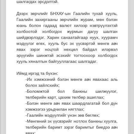
шалгагдах эрсдэлтэй.
Дээрх зөрчлийг БНХАУ-ын Гаалийн тухай хууль,
Гаалийн захиргааны зөрчлийн журам, мөн бэлэн
юань болон гадаад валют хилээр нэвтрүүлэхтэй
холбоотой холбогдох журмын дагуу шалган
шийдвэрлэдэг. Харин санаатайгаар нуух, хуурамч
мэдүүлэг өгөх, хууль бус эх үүсвэртэй мөнгө авч
явах зэрэг ноцтой нөхцөл байдал илэрвэл
эрүүгийн шинжтэй эсэхийг тогтоохоор холбогдох
хууль хяналтын байгууллагаас шалгадаг.
Иймд иргэд та бүхэн:
-Их хэмжээний бэлэн мөнгө авч явахаас аль
болох зайлсхийх;
-Боломжтой бол банкны шилжүүлэг,
төлбөрийн карт, цахим төлбөр ашиглах;
-Бэлэн мөнгө авч явах шаардлагатай бол дүн
хэмжээгээ урьдчилан нягтлах;
-Гаалийн мэдүүлгийг үнэн зөв бөглөх;
-Мөнгөний эх үүсвэрийг нотлох банкны хуулга,
төлбөрийн баримт зэрэг баримтыг биедээ авч
явах;