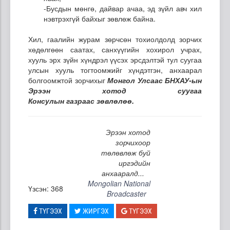
-Бусдын мөнгө, дайвар ачаа, эд зүйл авч хил
нэвтрэхгүй байхыг зөвлөж байна.
Хил, гаалийн журам зөрчсөн тохиолдолд зорчих
хөдөлгөөн саатах, санхүүгийн хохирол учрах,
хууль эрх зүйн хүндрэл үүсэх эрсдэлтэй тул суугаа
улсын хууль тогтоомжийг хүндэтгэн, анхаарал
болгоомжтой зорчихыг
Монгол Улсаас БНХАУ-ын
Эрээн хотод суугаа
Консулын газраас зөвлөлөө.
Эрээн хотод
зорчихоор
төлөвлөж буй
иргэдийн
анхааралд...
Mongolian National
Үзсэн: 368
Broadcaster
ТҮГЭЭХ
ЖИРГЭХ
ТҮГЭЭХ